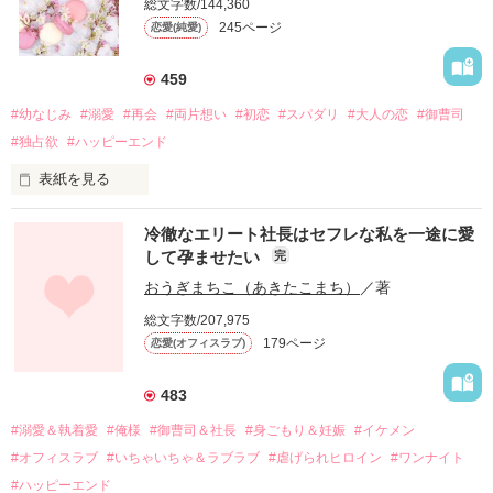
総文字数/144,360
245ページ
恋愛(純愛)
459
#幼なじみ
#溺愛
#再会
#両片想い
#初恋
#スパダリ
#大人の恋
#御曹司
#独占欲
#ハッピーエンド
表紙を見る
冷徹なエリート社長はセフレな私を一途に愛
して孕ませたい
完
幼なじみの哲平に淡い恋心を抱いていた美桜。

おうぎまちこ（あきたこまち）
／著
しかし、ある出来事をきっかけに二人の関係は壊れてしまう。

総文字数/207,975
関係修復もできないまま、美桜は両親の離婚によって

179ページ
恋愛(オフィスラブ)
引っ越すことになり、哲平とも離れ離れになった。

それから約十二年後。

483
過去の傷から、二度と会いたくないと思っていた哲平に

#溺愛＆執着愛
#俺様
#御曹司＆社長
#身ごもり＆妊娠
#イケメン
運命のような再会を果たす。

#オフィスラブ
#いちゃいちゃ＆ラブラブ
#虐げられヒロイン
#ワンナイト
そして、ひょんなことから

#ハッピーエンド
酔った勢いで一夜を共にしてしまった。
