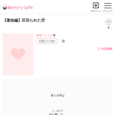
ログイン
メニュー
【激短編】区切られた空
0
遠藤ユニコ
／著
恋愛(その他)
完
作品情報
落ちる時は
しっかり
手を繋いで…