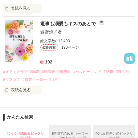
表紙を見る
さらに、美桜が初めてだと知った哲平は

『責任をとる、結婚しよう』と真っ直ぐに告げてきた。

　おかしな噂を流されて前の職場でうまくいかなかった梅田美
戸惑う美桜とは裏腹に、好きという気持ちを隠すことなく

返事も溺愛もキスのあとで
完
桜は、海外で傷心旅行をしていたところ、日本人美青年と出会
甘やかしてくる。

い、酒の勢いもあり一夜限りの関係となる。

遊野煌
／著
　帰国後、美桜は新しい職場でワンナイトした美青年と再会。
そんなある日、哲平は美桜がストーカー被害に

総文字数/112,403
なんと彼の正体は、とある財閥御曹司にも関わらず、一族を離
遭っていることを知る。

190ページ
恋愛(純愛)
れて起業した新進気鋭の実業家、社内でも冷徹だと評判な社長
美桜を守るため、哲平は同居を提案してきて――。

――御影恭司その人だったのだ――！

　なぜか恭司から飼い猫の世話係を命じられた美桜は、猫の世
192
話を口実にしばしば呼び出された上、二人はいわゆる身体だけ
夏木美桜(なつきみお)

#オフィスラブ
#溺愛
#執着愛
#御曹司
#ハッピーエンド
#結婚
#独占欲
✕

#ラブラブ
#職業ヒーロー
#上司
鳴海哲平 (なるみてっぺい)

表紙を見る
作品を読む
止まっていたはずの二人の時間が、再び動き出す。

舞川雛子（26）は大手お菓子メーカー、三日月製菓コーポレー
再会から始まる、溺愛ラブ。

ションの企画戦略室で働いている。

また雛子には2年前から付き合いはじめ、半年前から同棲を始
2026.6.5～2026.7.25

かんたん検索
めた、同期で恋人の石垣守（26）がいるのだが、後輩の姫原由
羅（24）との浮気が発覚した上、いつのまにか元カノにされて
いた。

じっくり読めるビックリ
1時間で読める キーワー
40代女性向けのビックリ
守と由羅から『便利屋雛子』と馬鹿にされ、一人こっそり泣い