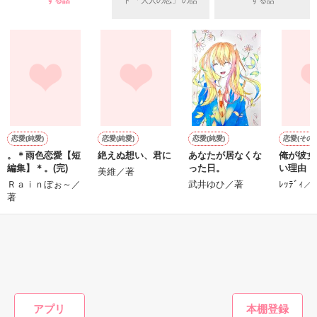
する話
ド 「大人の恋」 の話
する話
＊以前、公開していた話の改稿版です＊

ていた雛子に、企画戦略室の上司である雪瀬鷹哉（29）が
『──俺と結婚してくれないか』といきなりプロポーズをしてき
た上、同居まで提案してきて──？

鷹哉『宜しくな、俺の雛子』🦅

雛子『俺の……ひぃ、雛子？！！！』🐥

作品を読む
シゴデキで冷徹な上司が見せる素顔は、なぜか想像以上に甘く
て……🐥💓🦅

恋愛(純愛)
恋愛(純愛)
恋愛(純愛)
恋愛(その他
。＊雨色恋愛【短
絶えぬ想い、君に
あなたが居なくな
俺が彼女
※表紙も作中使用の画像も全てフリー素材です。

編集】＊。(完)
った日。
い理由
※執筆期間2026.6.3〜7.20完結です。　

美維／著
Ｒａｉｎぼぉ～／
武井ゆひ／著
ﾚｯﾃﾞｨ／
※他サイトさんにて恋愛トレンド1位でした〜良かったら読ん
著
で頂けると嬉しいです。
もっと見る
作品を読む
かんたん検索の条件を変える
アプリ