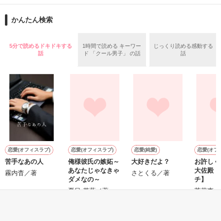
再会から始まる、溺愛ラブ。

ションの企画戦略室で働いている。

また雛子には2年前から付き合いはじめ、半年前から同棲を始
2026.6.5～2026.7.25

かんたん検索
めた、同期で恋人の石垣守（26）がいるのだが、後輩の姫原由
羅（24）との浮気が発覚した上、いつのまにか元カノにされて
いた。

5分で読めるドキドキする
1時間で読める キーワー
じっくり読める感動する
守と由羅から『便利屋雛子』と馬鹿にされ、一人こっそり泣い
話
ド 「クール男子」 の話
話
＊以前、公開していた話の改稿版です＊

ていた雛子に、企画戦略室の上司である雪瀬鷹哉（29）が
『──俺と結婚してくれないか』といきなりプロポーズをしてき
た上、同居まで提案してきて──？

鷹哉『宜しくな、俺の雛子』🦅

雛子『俺の……ひぃ、雛子？！！！』🐥

作品を読む
シゴデキで冷徹な上司が見せる素顔は、なぜか想像以上に甘く
て……🐥💓🦅

恋愛(オフィスラブ)
恋愛(オフィスラブ)
恋愛(純愛)
恋愛(オフ
苦手なあの人
俺様彼氏の嫉妬～
大好きだよ？
お許しく
※表紙も作中使用の画像も全てフリー素材です。

あなたじゃなきゃ
大佐殿 
※執筆期間2026.6.3〜7.20完結です。　

霧内杳／著
さとくる／著
ダメなの～
チ】
※他サイトさんにて恋愛トレンド1位でした〜良かったら読ん
夏目 若葉／著
茉莉恵（
で頂けると嬉しいです。
莉）／著