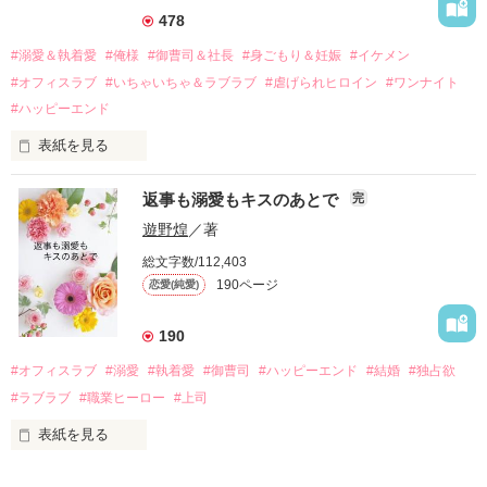
それから約十二年後。

478
過去の傷から、二度と会いたくないと思っていた哲平に

#溺愛＆執着愛
#俺様
#御曹司＆社長
#身ごもり＆妊娠
#イケメン
運命のような再会を果たす。

#オフィスラブ
#いちゃいちゃ＆ラブラブ
#虐げられヒロイン
#ワンナイト
そして、ひょんなことから

#ハッピーエンド
酔った勢いで一夜を共にしてしまった。

表紙を見る
さらに、美桜が初めてだと知った哲平は

『責任をとる、結婚しよう』と真っ直ぐに告げてきた。

　おかしな噂を流されて前の職場でうまくいかなかった梅田美
戸惑う美桜とは裏腹に、好きという気持ちを隠すことなく

返事も溺愛もキスのあとで
完
桜は、海外で傷心旅行をしていたところ、日本人美青年と出会
甘やかしてくる。

い、酒の勢いもあり一夜限りの関係となる。

遊野煌
／著
　帰国後、美桜は新しい職場でワンナイトした美青年と再会。
そんなある日、哲平は美桜がストーカー被害に

総文字数/112,403
なんと彼の正体は、とある財閥御曹司にも関わらず、一族を離
遭っていることを知る。

190ページ
恋愛(純愛)
れて起業した新進気鋭の実業家、社内でも冷徹だと評判な社長
美桜を守るため、哲平は同居を提案してきて――。

――御影恭司その人だったのだ――！

　なぜか恭司から飼い猫の世話係を命じられた美桜は、猫の世
190
話を口実にしばしば呼び出された上、二人はいわゆる身体だけ
夏木美桜(なつきみお)

#オフィスラブ
#溺愛
#執着愛
#御曹司
#ハッピーエンド
#結婚
#独占欲
✕

#ラブラブ
#職業ヒーロー
#上司
鳴海哲平 (なるみてっぺい)

表紙を見る
作品を読む
止まっていたはずの二人の時間が、再び動き出す。

舞川雛子（26）は大手お菓子メーカー、三日月製菓コーポレー