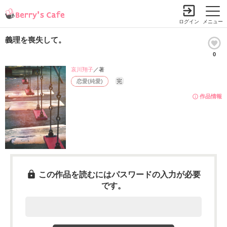
ログイン
メニュー
義理を喪失して。
0
哀川翔子
／著
恋愛(純愛)
完
作品情報
この作品を読むにはパスワードの入力が必要
です。