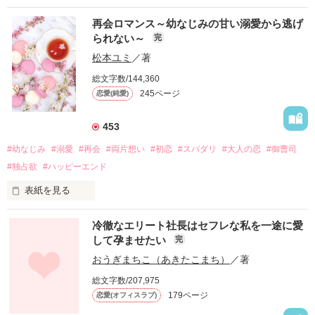
再会ロマンス～幼なじみの甘い溺愛から逃げ
られない～
完
松本ユミ
／著
総文字数/144,360
245ページ
恋愛(純愛)
453
#幼なじみ
#溺愛
#再会
#両片想い
#初恋
#スパダリ
#大人の恋
#御曹司
#独占欲
#ハッピーエンド
表紙を見る
冷徹なエリート社長はセフレな私を一途に愛
して孕ませたい
完
幼なじみの哲平に淡い恋心を抱いていた美桜。

おうぎまちこ（あきたこまち）
／著
しかし、ある出来事をきっかけに二人の関係は壊れてしまう。

総文字数/207,975
関係修復もできないまま、美桜は両親の離婚によって

179ページ
恋愛(オフィスラブ)
引っ越すことになり、哲平とも離れ離れになった。
