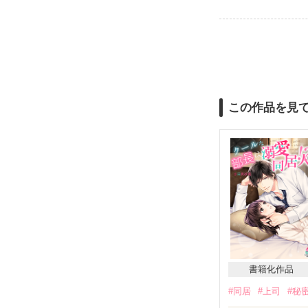
この作品を見
書籍化作品
#同居
#上司
#秘