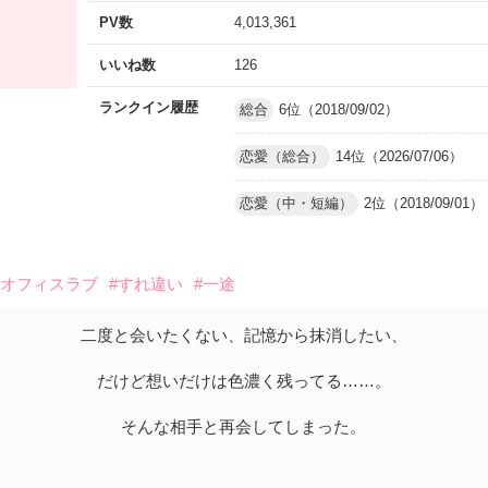
PV数
4,013,361
いいね数
126
ランクイン履歴
総合
6位（2018/09/02）
恋愛（総合）
14位（2026/07/06）
恋愛（中・短編）
2位（2018/09/01）
#オフィスラブ
#すれ違い
#一途
二度と会いたくない、記憶から抹消したい、
だけど想いだけは色濃く残ってる……。
そんな相手と再会してしまった。