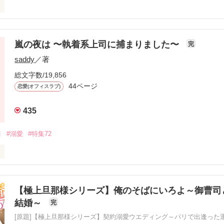


あらい　みあ）

嵐の夜は 〜執着系上司に捕まりました〜
完
カー（株）ノール　

saddy
／著
２３歳

地味ＯＬ一年生

総文字数/19,856
44ページ
恋愛(オフィスラブ)
がら　ゆきひろ）

435
引
#溺愛
#特集72
課長

の弟

 なのは)  25歳

同居するはめになり

ィスでイジメられています。

【極上旦那様シリーズ】俺のそばにいろよ～御曹司
くか？」

結婚～
完
いるんです。

！」

[原題]【極上旦那様シリーズ】契約溺愛ウエディング～パリで出逢った