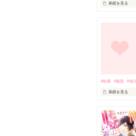
表紙を見る
ドＳ上司と同居中
※新井　未亜（
大手ハウスメー
広報部　勤務　
ごくごく普通の
×

相楽　幸弘（さ
（株）ノール　

広報部　企画課

#執着
#腹黒
#強
課長　２９歳

誰もが恐れる鬼
表紙を見る
ドＳ上司は義兄
岩崎 菜花(いわさき
そして我が家に
何だか最近オフ
「一緒に会社行
原因は分かって
「絶対イヤです