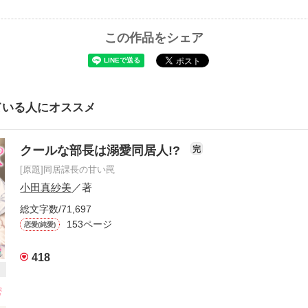
この作品をシェア
ている人にオススメ
クールな部長は溺愛同居人!?
完
[原題]同居課長の甘い罠
小田真紗美
／著
総文字数/71,697
153ページ
恋愛(純愛)
418
密