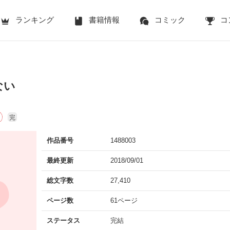
ランキング
書籍情報
コミック
コ
ない
完
作品番号
1488003
最終更新
2018/09/01
総文字数
27,410
ページ数
61ページ
ステータス
完結