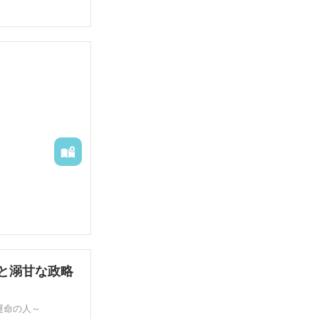
と溺甘な政略
運命の人～