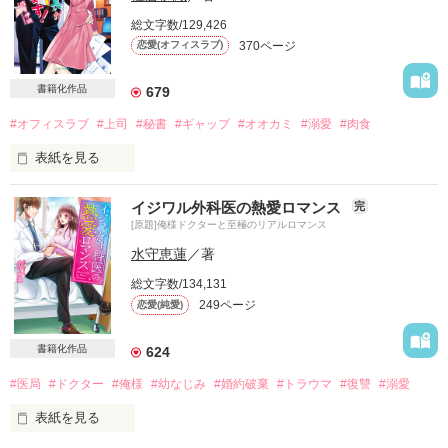
　入社４年目の安藤雫は事務処理能力は恐ろしく高いが、

総文字数/129,426
あまり人と関わろうとはせず

370ページ
恋愛(オフィスラブ)
「アンドロイドの安藤さん」と呼ばれていた。

　黙々と仕事をこなす平和な毎日を送っていたのだが、

ある日会社の御曹司で「王子様」と呼ばれている

書籍化作品
679
羽野奏汰が海外赴任から帰国することを知り動揺する。

#オフィスラブ
#上司
#秘書
#ギャップ
#オオカミ
#溺愛
#肉食
　２年前雫は奏汰にあることをやらかしてしまっていたのだ。

帰国早々奏汰にロックオンされた雫は笑顔で彼に追い詰めら
表紙を見る
れ、

とんでもない依頼を受ける事になってしまうのだが……

「お前はいつになったら一人前になるんだ」

イジワル外科医の熱愛ロマンス
完
　仕事は出来るが、自分に向けられる好意に恐ろしく鈍い雫が

[原題]俺様ドクターと至極のリアルロマンス
表情を崩すことなく冷たい声で私を突き刺すのは

激甘な奏汰を無意識に翻弄します。がんばれ奏汰！

秘書室室長、高畑伊吹。

水守恵蓮
／著
他サイトからの転載です。少し修正しながら更新していきま
総文字数/134,131
ある日、熱を出した私を優しく看病してくれたと思ったら……

す。

249ページ
恋愛(純愛)
彼のキャラが突然豹変!?

2020.9.15 　編集部のおススメ　に選んで頂きました♪　

「どうした？　欲しく、なったか？」

書籍化作品
624
調子に乗っておまけ話3を追加しました。

「えっ！　ち、ちょっと待ってください！」

#医局
#ドクター
#俺様
#幼なじみ
#婚約破棄
#トラウマ
#復讐
#溺愛
2021年５月書籍化されました。

突然迫ってきた彼から逃れると

旧タイトルは『王子様はアンドロイドを甘やかしたい』

表紙を見る
不機嫌全開で「チッ」と舌打ち。

こちらは改稿前の内容となります。
