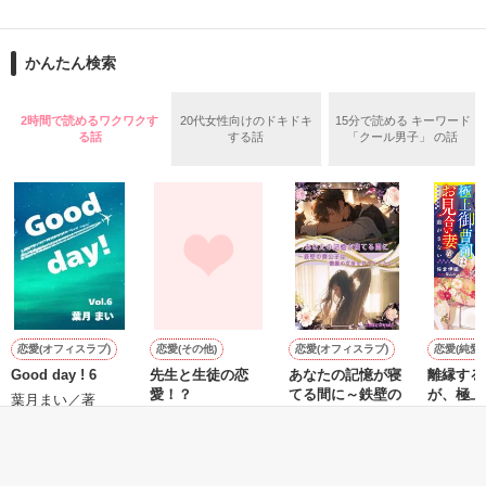
国立大学医学部 心臓外科医局

「大事にしてやるって言ってるだろ」

Miukumiさま　tomｏｍｉｚｕさま　doramikoさま　嬉しいレ
ビューありがとうございました！

医療秘書・雫

平然とした顔でそうつぶやく彼は、

かんたん検索
リアルの恋愛に夢も希望もない

肉食オオカミ、間違いなし!?

恋愛ゲームにハマる二次元オタク

×

2時間で読めるワクワクす
20代女性向けのドキドキ
15分で読める キーワード
大病院の御曹司で新米助教・祐

作品を読む
2016.07.07～09.16

る話
する話
「クール男子」 の話
幼なじみで元婚約者の心臓外科医

■■□――――――――――――――□■■

2017.04　ベリーズ文庫として書籍化

『リアルで無理でも二次元はOKってことは

試し読みになっております。

恋愛に興味はあるってことだろ？』

『俺がお前から受けた屈辱を晴らす

お前のすべてを奪うから覚悟しろ』

甘すぎる復讐は

作品を読む
いつしか意地悪な溺愛に変わる

恋愛(オフィスラブ)
恋愛(その他)
恋愛(オフィスラブ)
恋愛(純愛)
■■□――――――――――――――□■■

Good day ! 6
先生と生徒の恋
あなたの記憶が寝
離縁する
『エリート外科医の一途な求愛

愛！？
てる間に～鉄壁の
が、極上
(原題：医局内恋愛は密やかに)』

葉月まい／著
貴公子は艶麗の女
お見合い
三山きのこ／著
『クールな外科医に全力アプローチ』

帝を甘やかしたい
さない
珠雪／著
佐倉伊織
スピンオフ

～
今作だけでお楽しみいただけます
