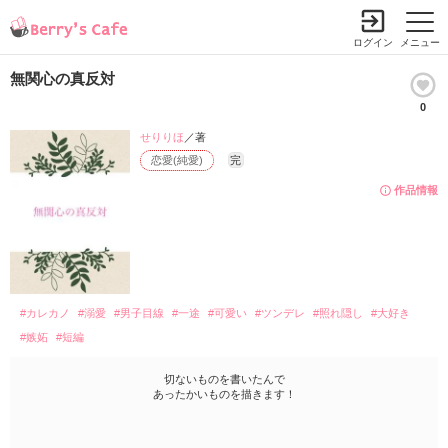
ログイン
メニュー
無関心の真反対
0
せりりほ
／著
恋愛(純愛)
完
作品情報
#カレカノ
#溺愛
#男子目線
#一途
#可愛い
#ツンデレ
#照れ隠し
#大好き
#嫉妬
#短編
切ないものを書いたんで
あったかいものを描きます！