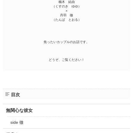
楠木 結由
（くすのき ゆゆ）
×
丹羽 徹
（たんば とおる）
焦ったいカップルのお話です。
どうぞ、ご覧ください！
目次
無関心な彼女
side 徹