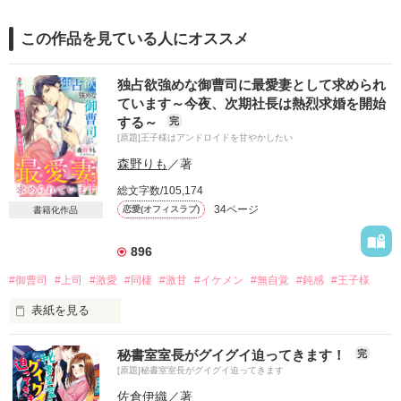
この作品を見ている人にオススメ
独占欲強めな御曹司に最愛妻として求められ
ています～今夜、次期社長は熱烈求婚を開始
する～
完
[原題]王子様はアンドロイドを甘やかしたい
森野りも
／著
総文字数/105,174
34ページ
恋愛(オフィスラブ)
書籍化作品
896
#御曹司
#上司
#激愛
#同棲
#激甘
#イケメン
#無自覚
#鈍感
#王子様
表紙を見る
「僕の婚約者になってくれない？」

秘書室室長がグイグイ迫ってきます！
完
[原題]秘書室室長がグイグイ迫ってきます
「はい！…って、え？」

佐倉伊織
／著