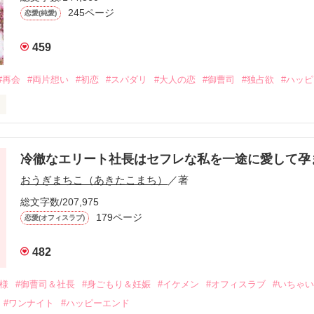
245ページ
恋愛(純愛)
459
#再会
#両片想い
#初恋
#スパダリ
#大人の恋
#御曹司
#独占欲
#ハッ
冷徹なエリート社長はセフレな私を一途に愛して孕
に淡い恋心を抱いていた美桜。

おうぎまちこ（あきたこまち）
／著
来事をきっかけに二人の関係は壊れてしまう。

ないまま、美桜は両親の離婚によって

総文字数/207,975
なり、哲平とも離れ離れになった。

179ページ
恋愛(オフィスラブ)
年後。

482
二度と会いたくないと思っていた哲平に

会を果たす。

俺様
#御曹司＆社長
#身ごもり＆妊娠
#イケメン
#オフィスラブ
#いちゃ
なことから

#ワンナイト
#ハッピーエンド
夜を共にしてしまった。
