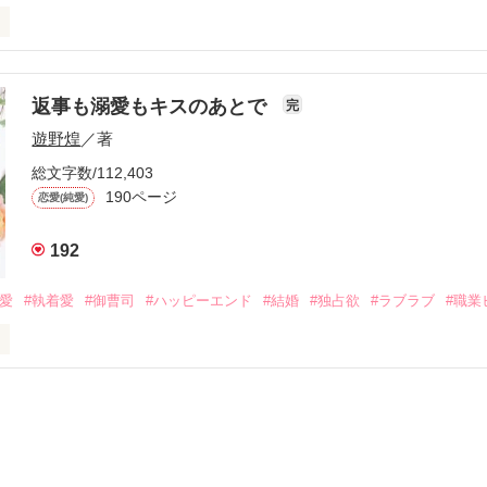
初めてだと知った哲平は

結婚しよう』と真っ直ぐに告げてきた。

流されて前の職場でうまくいかなかった梅田美桜は、海外で傷心旅行を
裏腹に、好きという気持ちを隠すことなく

年と出会い、酒の勢いもあり一夜限りの関係となる。



は新しい職場でワンナイトした美青年と再会。なんと彼の正体は、とあ
返事も溺愛もキスのあとで
完
族を離れて起業した新進気鋭の実業家、社内でも冷徹だと評判な社長―
哲平は美桜がストーカー被害に

遊野煌
／著
―！

を知る。

ら飼い猫の世話係を命じられた美桜は、猫の世話を口実にしばしば呼び
、哲平は同居を提案してきて――。

総文字数/112,403
190ページ
恋愛(純愛)
みお)

192
作品を読む
みてっぺい)

溺愛
#執着愛
#御曹司
#ハッピーエンド
#結婚
#独占欲
#ラブラブ
#職業
ずの二人の時間が、再び動き出す。

、溺愛ラブ。

）は大手お菓子メーカー、三日月製菓コーポレーションの企画戦略室で働
7.25

年前から付き合いはじめ、半年前から同棲を始めた、同期で恋人の石垣守
姫原由羅（24）との浮気が発覚した上、いつのまにか元カノにされてい
便利屋雛子』と馬鹿にされ、一人こっそり泣いていた雛子に、企画戦略
）が『──俺と結婚してくれないか』といきなりプロポーズをしてきた上
ていた話の改稿版です＊
