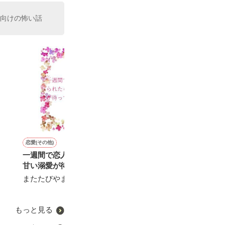
性向けの怖い話
恋愛(その他)
コメディ
恋愛(オフィスラブ)
恋愛(その他)
一週間で恋人にふられたら
神サマの憂鬱。
今夜はきっと眠れない
愛も忍耐力!?
甘い溺愛が待っていました
早瀬 桜／著
またたびやま銀猫／著
山城 由依／著
またたびやま銀猫／著
もっと見る