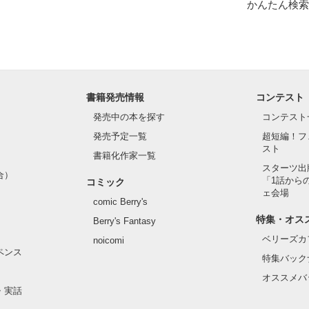
かんたん検索
書籍発売情報
コンテスト
発売中の本を探す
コンテスト
発売予定一覧
超短編！フ
スト
書籍化作家一覧
スターツ出
合）
「1話から
コミック
ェ会場
comic Berry's
特集・オス
Berry's Fantasy
ベリーズカ
noicomi
ペンス
特集バック
オススメバ
・実話