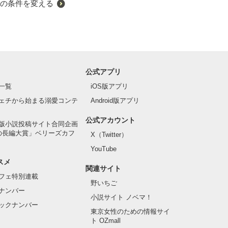
の条件を変える
公式アプリ
一覧
iOS版アプリ
ェチから始まる溺愛コンテ
Android版アプリ
公式アカウント
版小説投稿サイト合同企画
の長編大賞」ベリーズカフ
X（Twitter）
YouTube
スメ
関連サイト
フェ特別連載
野いちご
ナンバー
小説サイト ノベマ！
ックナンバー
東京女性のための情報サイ
ト OZmall