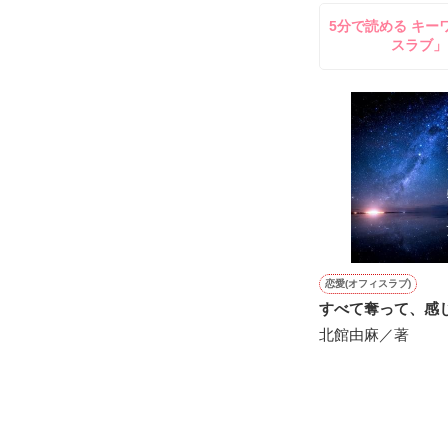
5分で読める キー
鷹哉『宜しくな、
スラブ」
雛子『俺の……
シゴデキで冷徹な
※表紙も作中使
※執筆期間2026
※他サイトさん
恋愛(オフィスラブ)
すべて奪って、感
北館由麻／著