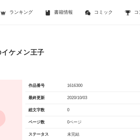
ランキング
書籍情報
コミック
コ
のイケメン王子
作品番号
1616300
最終更新
2020/10/03
総文字数
0
ページ数
0ページ
ステータス
未完結