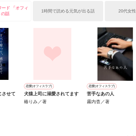
ワード 「オフィ
俺の雛子』🦅

1時間で読める元気が出る話
20代女
 の話
ひぃ、雛子？！！！』🐥

上司が見せる素顔は、なぜか想像以上に甘くて……🐥💓🦅

作品を読む
用の画像も全てフリー素材です。

.6.3〜7.20完結です。　

にて恋愛トレンド1位でした〜良かったら読んで頂けると嬉しいです。
作品を読む
恋愛(オフィスラブ)
恋愛(オフィスラブ)
じさせて
犬猿上司に溺愛されてます
苦手なあの人
椿りみ／著
霧内杳／著