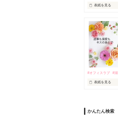
表紙を見る
さらに、美桜が
『責任をとる、
　おかしな噂を
戸惑う美桜とは
ろ、日本人美青
甘やかしてくる。
　帰国後、美桜
も関わらず、一
そんなある日、
人だったのだ―
遭っていること
　なぜか恭司か
美桜を守るため
夏木美桜(なつき
✕

鳴海哲平 (なる
#オフィスラブ
#
止まっていたは
表紙を見る
再会から始まる
舞川雛子（26
2026.6.5～2026.
また雛子には2
のだが、後輩の
守と由羅から『
かんたん検索
雪瀬鷹哉（29
＊以前、公開し
してきて──？
