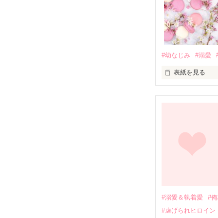
#幼なじみ
#溺愛
表紙を見る
幼なじみの哲平
しかし、ある出
関係修復もでき
引っ越すことに
それから約十二
過去の傷から、
運命のような再
#溺愛＆執着愛
#
そして、ひょん
#虐げられヒロイン
酔った勢いで一