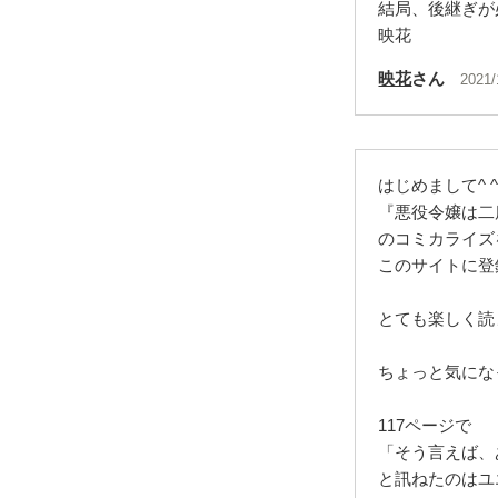
結局、後継ぎが
映花
映花
さん
2021/
はじめまして^ 
『悪役令嬢は二
のコミカライズ
このサイトに登
とても楽しく読
ちょっと気にな
117ページで
「そう言えば、
と訊ねたのはユ