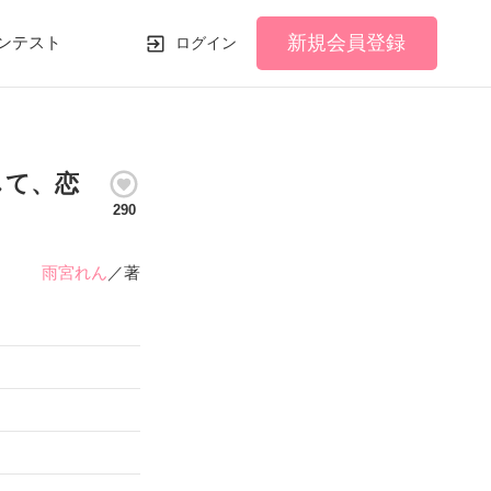
新規会員登録
ンテスト
ログイン
して、恋
290
雨宮れん
／著