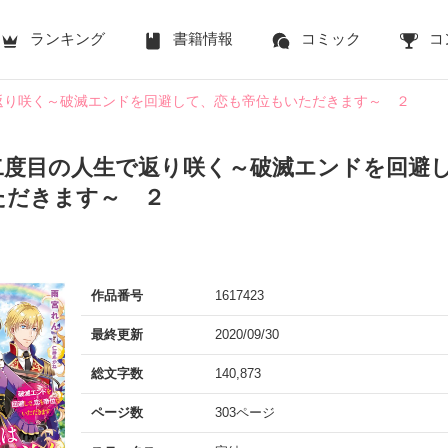
ランキング
書籍情報
コミック
コ
返り咲く～破滅エンドを回避して、恋も帝位もいただきます～ ２
二度目の人生で返り咲く～破滅エンドを回避
ただきます～ ２
作品番号
1617423
最終更新
2020/09/30
総文字数
140,873
ページ数
303ページ