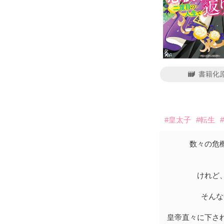
書籍化
#皇太子
#転生
数々の危
けれど
そんな
皇帝直々に下さ