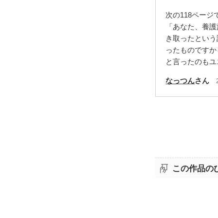
次の118ページ
「あなた、養護
き取ったという
ったものですか
と言ったのもユ
なっつん
さん
この作品の