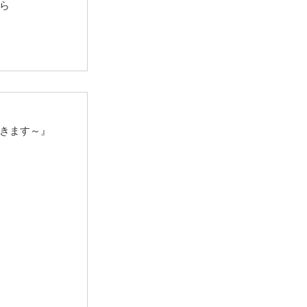
ら
きます～』