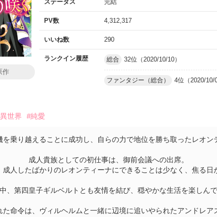
ステータス
完結
PV数
4,312,317
いいね数
290
ランクイン履歴
総合
32位（2020/10/10）
原作
ファンタジー（総合）
4位（2020/10/
#異世界
#純愛
機を乗り越えることに成功し、自らの力で地位を勝ち取ったレオン
成人貴族としての初仕事は、御前会議への出席。
、成人したばかりのレオンティーナにできることは少なく、焦る日
中、第四皇子ギルベルトとも友情を結び、穏やかな生活を楽しん
れた命令は、ヴィルヘルムと一緒に辺境に追いやられたアンドレア