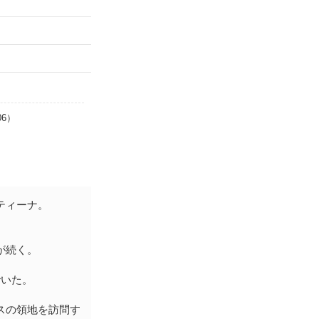
06）
ティーナ。
が続く。
でいた。
スの領地を訪問す