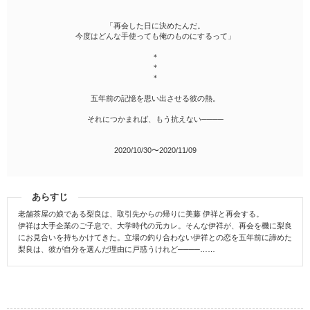
「再会した日に決めたんだ。
今度はどんな手使っても俺のものにするって」
＊
＊
＊
五年前の記憶を思い出させる彼の熱。
それにつかまれば、もう抗えない────
2020/10/30〜2020/11/09
あらすじ
老舗茶屋の娘である梨良は、取引先からの帰りに美藤 伊祥と再会する。
伊祥は大手企業のご子息で、大学時代の元カレ。そんな伊祥が、再会を機に梨良
にお見合いを持ちかけてきた。立場の釣り合わない伊祥との恋を五年前に諦めた
梨良は、彼が自分を選んだ理由に戸惑うけれど────……