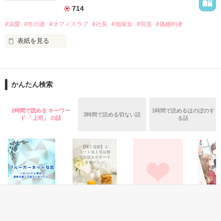
白石侑斗（32）に助けられ、何故か婚約者の振りをして同居を
714
作品を読む
始めることに

#溺愛
#年の差
#オフィスラブ
#社長
#地味女
#同居
#偽婚約者
「俺の家は、梨乃の家だ」

表紙を見る
「もう、逃げられないぞ」

会社主催のパーティーで

侑斗はまるで梨乃を恋人のように抱きしめ甘い言葉をささやい
社長とのデート券が当たった優莉。

て

逃がさないとばかりに強引に攻める

かんたん検索
おいしいものに興味はあるが

ひと回りも年上の社長には興味がない。

次第に梨乃の侑斗への気持ちは恋心に変化していくが……

2時間で読める キーワー
1時間で読めるほのぼのす
3時間で読める切ない話
みんなに羨まれつつ

*・.+･｡*☆☆・.★･.+･｡*☆☆・.+

ド 「上司」 の話
る話
取材者同行という厄介なデートに

渋々行ったはいいけれど――。

これまで仕事での結果は出せても

恋愛には縁遠かった梨乃と

自らの立場に誇りと自信を持つ

「ほら、走れ走れ！　あいつを巻くぞ！」

強気な御曹司侑斗の

「えぇ!?」

同居から始まる溺愛物語

取材者を置いて逃げだし、

ふたりだけのひとときを過ごす。

恋愛(オフィスラブ)
恋愛(オフィスラブ)
恋愛(オフィスラブ)
恋愛(オフ