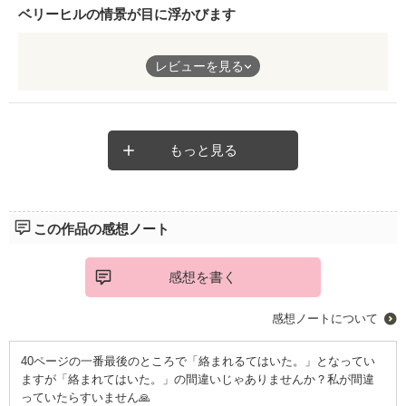
ベリーヒルの情景が目に浮かびます
五年ぶりにベリーヒルで出会った元カレ御曹司との恋愛です。
レビューを見る
キュンキュンするのはリアルだからかな、と思います。優しさの
中に強引さがある彼のキャラや、ベリーヒル内の庭園、ドレスを
選ぶお店の情景などセレブ感が満載で、素敵な場所で、ひととき
夢の恋愛の追体験ができました！
ありがとうございます♪
もっと見る
この作品の感想ノート
感想を書く
感想ノートについて
40ページの一番最後のところで「絡まれるてはいた。」となってい
ますが「絡まれてはいた。」の間違いじゃありませんか？私が間違
っていたらすいません🙏