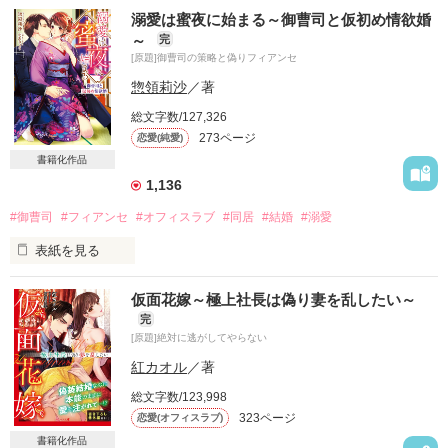
溺愛は蜜夜に始まる～御曹司と仮初め情欲婚
～
完
[原題]御曹司の策略と偽りフィアンセ
「……一度でいいので、キスしてくれませんか」

惣領莉沙
／著
恋愛経験ゼロの私が

総文字数/127,326
そんな大胆なお願いをしたのは

273ページ
恋愛(純愛)
冷静な判断ができないほど動転していたから。

書籍化作品
1,136
「男にキスをねだっておいて、これで終わるなんて思ってない
よな？」

#御曹司
#フィアンセ
#オフィスラブ
#同居
#結婚
#溺愛
表紙を見る
極上の御曹司である社長が

なぜかその気になったのは

たぶんただの気まぐれだ。

仮面花嫁～極上社長は偽り妻を乱したい～
*・.+･｡*☆☆・.★･.+･｡*☆☆・.+

完
[原題]絶対に逃がしてやらない
国内屈指の高級ホテル『白石ホテル』で働く

それなのに、まさか妊娠してしまうなんて

折原梨乃（28）は家族思いで真面目

紅カオル
／著
こんな展開、予想外すぎる

仕事にも手を抜かず、家事も完璧にこなす

総文字数/123,998
ただ、恋愛は未経験

323ページ
恋愛(オフィスラブ)
ある日いくつものトラブルが重なり白石ホテル創業家の御曹司

書籍化作品