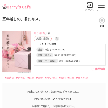
ログイン
メニュー
五年越しの、君にキス。
141
月ヶ瀬 杏
／著
恋愛(純愛)
完
ランクイン履歴
総合
7位（2020/11/23）
恋愛（総合）
54位（2023/07/03）
恋愛（中・短編）
2位（2020/11/18）
作品情報
#御曹司
#元カレ
#再会
#溺愛
#お見合い
#婚約
#結婚
#大人の恋
未来のない恋だと、諦めたはずだったのに。
お見合いを申し込んできたのは、
五年前に別れた、大学時代の元カレ。