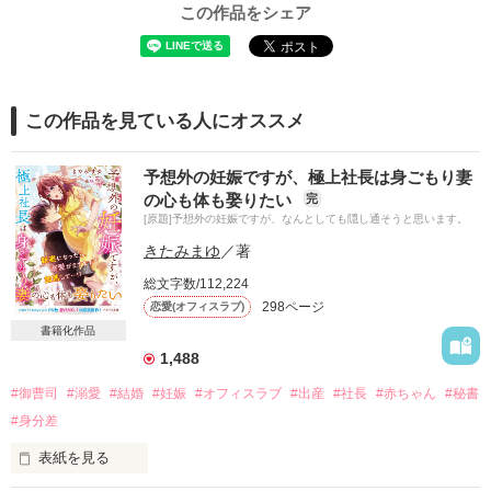
この作品をシェア
この作品を見ている人にオススメ
予想外の妊娠ですが、極上社長は身ごもり妻
の心も体も娶りたい
完
[原題]予想外の妊娠ですが、なんとしても隠し通そうと思います。
きたみまゆ
／著
総文字数/112,224
298ページ
恋愛(オフィスラブ)
書籍化作品
1,488
#御曹司
#溺愛
#結婚
#妊娠
#オフィスラブ
#出産
#社長
#赤ちゃん
#秘書
#身分差
表紙を見る