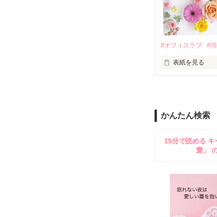
夏木美桜(なつき
✕

鳴海哲平 (なる
#オフィスラブ
#
止まっていたは
表紙を見る
再会から始まる
舞川雛子（26
2026.6.5～2026.
また雛子には2
のだが、後輩の
守と由羅から『
かんたん検索
雪瀬鷹哉（29
＊以前、公開し
してきて──？

15分で読める キ
鷹哉『宜しくな、
愛」 
雛子『俺の……
シゴデキで冷徹な
※表紙も作中使
※執筆期間2026