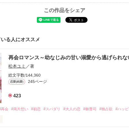
この作品をシェア
ている人にオススメ
再会ロマンス～幼なじみの甘い溺愛から逃げられ
松本ユミ
／著
総文字数/144,360
245ページ
恋愛(純愛)
423
#再会
#両片想い
#初恋
#スパダリ
#大人の恋
#御曹司
#独占欲
#ハッ