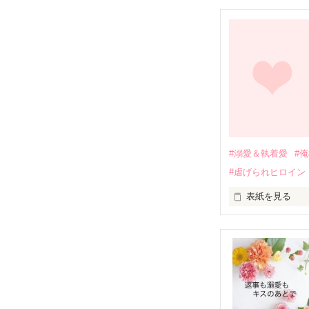
幼なじみの哲平
しかし、ある出
関係修復もでき
引っ越すことに
それから約十二
過去の傷から、
運命のような再
#溺愛＆執着愛
#
そして、ひょん
#虐げられヒロイン
酔った勢いで一
表紙を見る
さらに、美桜が
『責任をとる、
　おかしな噂を
戸惑う美桜とは
ろ、日本人美青
甘やかしてくる。
　帰国後、美桜
も関わらず、一
そんなある日、
人だったのだ―
遭っていること
　なぜか恭司か
美桜を守るため