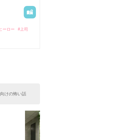
ヒーロー
#上司
いている。

（26）がいる
た。

室の上司である
、同居まで提案
性向けの怖い話