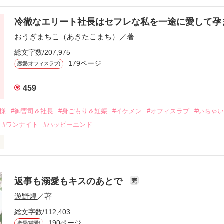
冷徹なエリート社長はセフレな私を一途に愛して孕
に淡い恋心を抱いていた美桜。

おうぎまちこ（あきたこまち）
／著
来事をきっかけに二人の関係は壊れてしまう。

ないまま、美桜は両親の離婚によって

総文字数/207,975
なり、哲平とも離れ離れになった。

179ページ
恋愛(オフィスラブ)
年後。

459
二度と会いたくないと思っていた哲平に

会を果たす。

俺様
#御曹司＆社長
#身ごもり＆妊娠
#イケメン
#オフィスラブ
#いちゃ
なことから

#ワンナイト
#ハッピーエンド
夜を共にしてしまった。

初めてだと知った哲平は

結婚しよう』と真っ直ぐに告げてきた。

流されて前の職場でうまくいかなかった梅田美桜は、海外で傷心旅行を
裏腹に、好きという気持ちを隠すことなく

年と出会い、酒の勢いもあり一夜限りの関係となる。



は新しい職場でワンナイトした美青年と再会。なんと彼の正体は、とあ
返事も溺愛もキスのあとで
完
族を離れて起業した新進気鋭の実業家、社内でも冷徹だと評判な社長―
哲平は美桜がストーカー被害に

遊野煌
／著
―！

を知る。

ら飼い猫の世話係を命じられた美桜は、猫の世話を口実にしばしば呼び
、哲平は同居を提案してきて――。

総文字数/112,403
190ページ
恋愛(純愛)