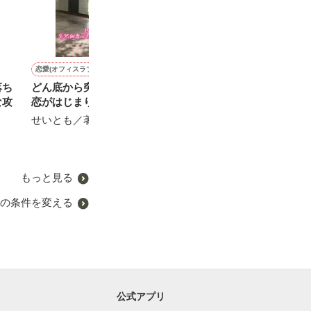
恋愛(オフィスラブ)
恋愛(学園)
恋愛(純愛)
恋愛(キケン・ダーク)
落ち
どん底から突然御曹司との
眼鏡の下は、美少女でし
完璧な婚約者と迎える、自
月夜に笑った悪
な攻
恋がはじまりました
た。
堕落な朝
Neno／著
せいとも／著
みみみ.com／著
宝月なごみ／著
もっと見る
の条件を変える
公式アプリ