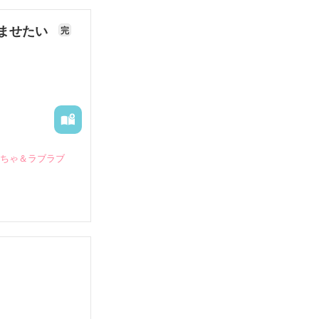
ませたい
完
いちゃ＆ラブラブ
していたとこ
る財閥御曹司に
―御影恭司その
出された上、二