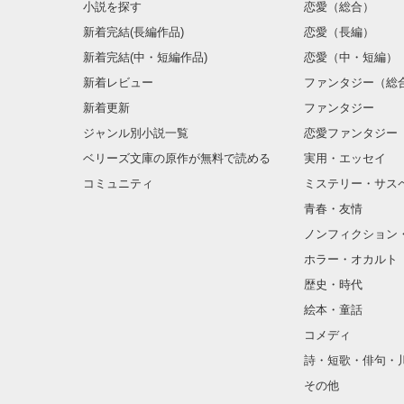
小説を探す
恋愛（総合）
新着完結(長編作品)
恋愛（長編）
新着完結(中・短編作品)
恋愛（中・短編）
新着レビュー
ファンタジー（総
新着更新
ファンタジー
ジャンル別小説一覧
恋愛ファンタジー
ベリーズ文庫の原作が無料で読める
実用・エッセイ
コミュニティ
ミステリー・サス
青春・友情
ノンフィクション
ホラー・オカルト
歴史・時代
絵本・童話
コメディ
詩・短歌・俳句・
その他