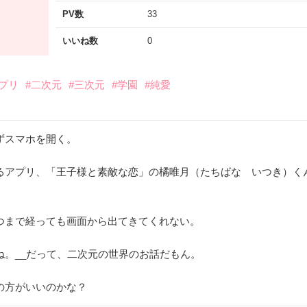
PV数
33
いいね数
0
プリ
#二次元
#三次元
#学園
#純愛
ずスマホを開く。
るアプリ、「王子様と素敵な恋」の橘唯月（たちばな いつき）く
つまで経っても画面から出てきてくれない。
ね。__だって、二次元の世界のお話だもん。
の方がいいのかな？