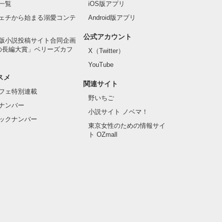
一覧
iOS版アプリ
ェチから始まる溺愛コンテ
Android版アプリ
公式アカウント
版小説投稿サイト合同企画
の長編大賞」ベリーズカフ
X（Twitter）
YouTube
スメ
関連サイト
フェ特別連載
野いちご
ナンバー
小説サイト ノベマ！
ックナンバー
東京女性のための情報サイ
ト OZmall