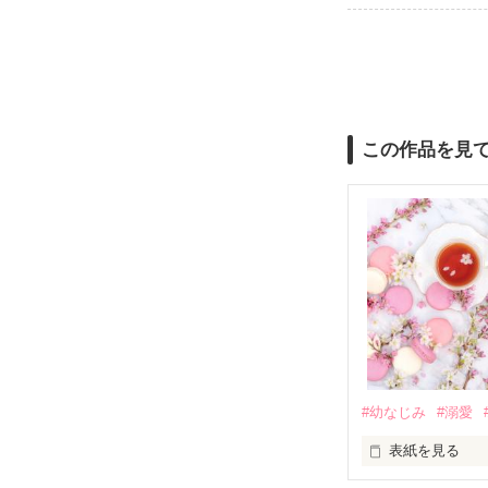
この作品を見
#幼なじみ
#溺愛
表紙を見る