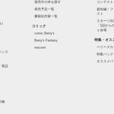
発売中の本を探す
コンテスト
発売予定一覧
超短編！フ
スト
書籍化作家一覧
スターツ出
合）
「1話から
コミック
ェ会場
comic Berry's
特集・オス
Berry's Fantasy
ベリーズカ
noicomi
ペンス
特集バック
オススメバ
・実話
川柳