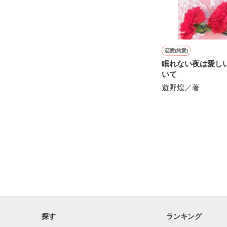
※他サイトさん
恋愛(純愛)
眠れない夜は愛し
いて
遊野煌／著
探す
ランキング