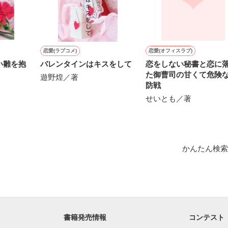
にて恋愛トレンド1位でした〜良かったら読んで頂けると嬉しいです。
作品を読む
恋愛(ラブコメ)
恋愛(オフィスラブ)
い雛を抱
バレンタインはキスをして
恋をしない秘書と恋に
た御曹司の甘くて危険
遊野煌／著
防戦
せいとも／著
かんたん検索
書籍発売情報
コンテスト