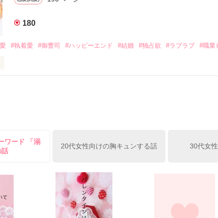
みお)

180
作品を読む
みてっぺい)

溺愛
#執着愛
#御曹司
#ハッピーエンド
#結婚
#独占欲
#ラブラブ
#職業
ずの二人の時間が、再び動き出す。

、溺愛ラブ。

）は大手お菓子メーカー、三日月製菓コーポレーションの企画戦略室で働
7.25

年前から付き合いはじめ、半年前から同棲を始めた、同期で恋人の石垣守
姫原由羅（24）との浮気が発覚した上、いつのまにか元カノにされてい
便利屋雛子』と馬鹿にされ、一人こっそり泣いていた雛子に、企画戦略
）が『──俺と結婚してくれないか』といきなりプロポーズをしてきた上
ていた話の改稿版です＊

ーワード 「溺
俺の雛子』🦅

20代女性向けの胸キュンする話
30代女
の話
ひぃ、雛子？！！！』🐥

上司が見せる素顔は、なぜか想像以上に甘くて……🐥💓🦅

作品を読む
用の画像も全てフリー素材です。

.6.3〜7.20完結です。　
