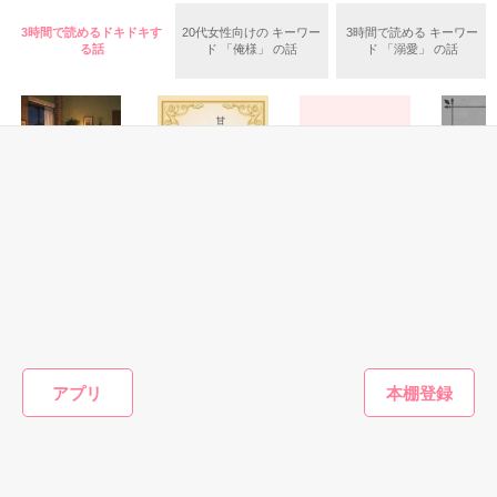
優秀な姉に舞い込んだ御曹司とのお見合い。

3時間で読めるドキドキす
20代女性向けの キーワー
3時間で読める キーワー
しかし、当日逃げてしまった姉の代わりに、姉と偽ってお見合
る話
ド 「俺様」 の話
ド 「溺愛」 の話
いに連れていかれた礼華。

姉のように綺麗でもない礼華は当然、断られると思っていた。

作品を読む
しかしお見合い相手の悠人からの返事は、このまま結婚を前提
にお付き合いをという予想外のもので。

一緒にいるうちに、悠人に惹かれていく礼華。

そして姉でないことを伝えられないまま、悠人の甘い同居生活
が始まる。

その生活はとても幸せで……。

恋愛(キケン・ダーク)
恋愛(オフィスラブ)
恋愛(純愛)
恋愛(純愛)
罪悪感を持ちながらも、少しでも長く一緒にいたい。そんな葛
ねえ、はやく降参
甘やかで優しい
クールなエリート
花束は君
藤に揺れる礼華の恋の結末は？

してよ。 ――同じ
毒〜独占欲強めな
警視正は、天涯孤
めに
苗字になっても、
彼に沼る
独な期間限定恋人
cham.A
大村　悠人　２９歳　大村グループ　御曹司

まだ足りない。甘
へと初恋を捧げる
momomo／著
にしのそら／著
おうぎまちこ（あ
　　×

くて焦れったい心
きたこまち）／著
持田　礼華　２５歳　SOWA不動産　住宅管理部　アシスタン
理戦を続ける夫
アプリ
ト

婦。
もっと見る
かんたん検索の条件を変える
シリーズ作品です。よろしければ合わせてお楽しみください。
