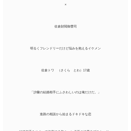
×
佐倉財閥御曹司
明るくフレンドリーだけど悩みを抱えるイケメン
佐倉トワ （さくら とわ）17歳
「沙蘭の結婚相手にふさわしいのは俺だけだ。」
進路の相談から始まるドキドキな恋