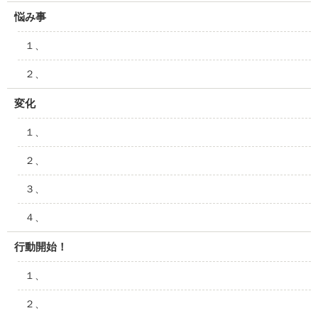
悩み事
１、
２、
変化
１、
２、
３、
４、
行動開始！
１、
２、