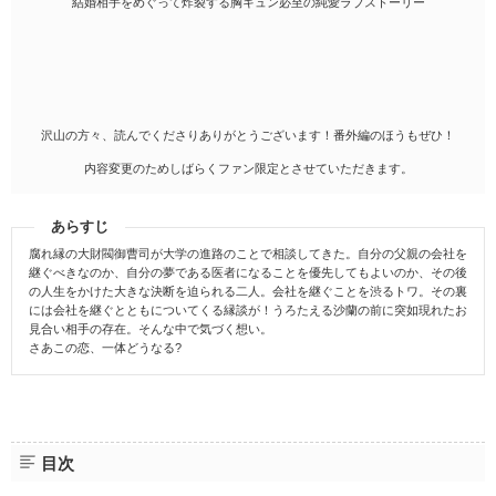
結婚相手をめぐって炸裂する胸キュン必至の純愛ラブストーリー
沢山の方々、読んでくださりありがとうございます！番外編のほうもぜひ！
内容変更のためしばらくファン限定とさせていただきます。
あらすじ
腐れ縁の大財閥御曹司が大学の進路のことで相談してきた。自分の父親の会社を
継ぐべきなのか、自分の夢である医者になることを優先してもよいのか、その後
の人生をかけた大きな決断を迫られる二人。会社を継ぐことを渋るトワ。その裏
には会社を継ぐとともについてくる縁談が！うろたえる沙蘭の前に突如現れたお
見合い相手の存在。そんな中で気づく想い。
さあこの恋、一体どうなる?
目次