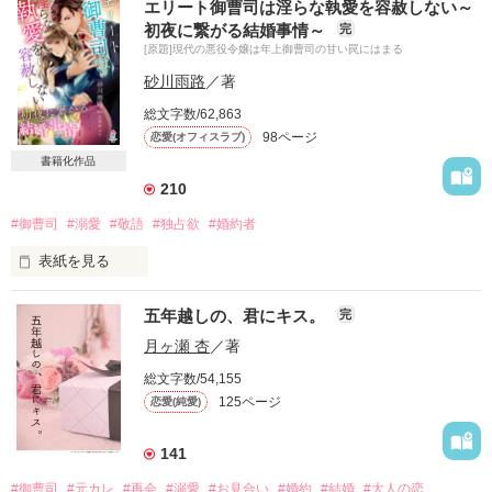
エリート御曹司は淫らな執愛を容赦しない～
初夜に繋がる結婚事情～
完
[原題]現代の悪役令嬢は年上御曹司の甘い罠にはまる
砂川雨路
／著
総文字数/62,863
98ページ
恋愛(オフィスラブ)
書籍化作品
210
#御曹司
#溺愛
#敬語
#独占欲
#婚約者
表紙を見る
高嶺の花ともてはやされ数年、

五年越しの、君にキス。
完
気づけば悪役ポジションに追いやられ

恋も仕事も一瞬で無くしてしまった。

月ヶ瀬 杏
／著
総文字数/54,155
実家に帰る私に、突如婚約話が勃発。

125ページ
恋愛(純愛)
しかも相手は苦手な男！？

141
人生お疲れ気味の努力家

#御曹司
#元カレ
#再会
#溺愛
#お見合い
#婚約
#結婚
#大人の恋
古道愛菜（こどうあいな）　30歳
