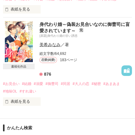
表紙を見る
×

意味不明、謎だらけの完璧部下

身代わり婚～偽装お見合いなのに御曹司に盲
未来のない恋だと、諦めたはずだったのに。

左門優雅（さもんゆうが）　33歳

愛されています～
完
[原題]身代わり婚の甘い誘惑
お見合いを申し込んできたのは、

美希みなみ
／著
え……？

五年前に別れた、大学時代の元カレ。

あなたの正体って、もしかして……！？

総文字数/64,692
183ページ
恋愛(純愛)
「再会した日に決めたんだ。

書籍化作品
＊＊＊＊＊

今度はどんな手使っても俺のものにするって」

2020.1.11〜1.12

876
＊

#お見合い
#結婚
#溺愛
#御曹司
#同居
#大人の恋
#秘密
#あまあま
中編オフィスラブ。

＊

#地味OL
#すれ違い
＊

レビューありがとうございます

表紙を見る
きりちょんぺ様

五年前の記憶を思い出させる彼の熱。

さちなみ様

「どうして私とのお見合いを進めたんですか？」

みだれ髪様
それにつかまれば、もう抗えない────

「君だったから」

かんたん検索
その言葉がとてもうれしかった。

作品を読む
2020/10/30〜2020/11/09
