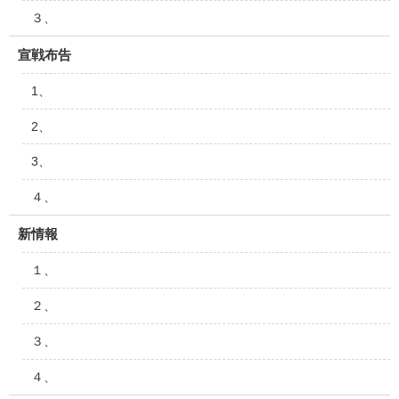
３、
宣戦布告
1、
2、
3、
４、
新情報
１、
２、
３、
４、