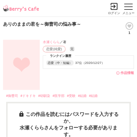
ログイン
メニュー
ありのままの君を～御曹司の悩み事～
1
水瀬くらら
／著
恋愛(純愛)
完
ランクイン履歴
恋愛（中・短編）
37位（2020/12/27）
作品情報
#御曹司
#ドキドキ
#幼馴染
#医学部
#受験
#結婚
#結婚
この作品を読むにはパスワードを入力する
か、
水瀬くららさんをフォローする必要がありま
す。