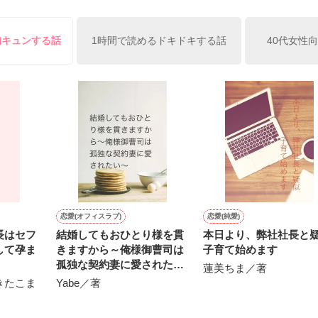




胸キュンする話
1時間で読めるドキドキする話
40代女性
理観や道徳的節度がなくなり，社会的な責任を果たさないこと。

に、俺、頑張ったんだよ。

い｣

＊＊＊＊＊

 

　

まり）　　２歳

：向日葵の部屋

には大分時間がかかり 

恋愛(オフィスラブ)
恋愛(純愛)
りいさ）　２歳

れで終わりだと語られた 

長はセフ
結婚してもおひとり様を貫
本日より、弊社社長と
：りいさと優しい時間

して孕ま
きますから～俺様御曹司は
子育て始めます
孤独な契約妻に愛されたい
蓮美ちま／著
～
きたこま
Yabe／著
トム）　２歳

：トムトムだい～すき 

5日完結作品。
