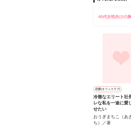
＊モラルハザード
爽やかに語る囚人
40代女性向けの
倫理の欠如。倫
｢君に会うため
wikipediaより

ああ、もう離さな
＊＊＊＊＊＊＊
彼が、帰ってきた
森川奈美　27歳
娘　向日葵（ひ
ブログタイトル
そう理解するの
高畠杏子　29歳

恋愛(オフィスラブ)
娘　　莉依紗（
私の日常も、こ
冷徹なエリート社
ブログタイトル
レな私を一途に愛
せたい
相原真琴　28歳

おうぎまちこ（あ
息子　　斗夢（
ち）／著
ブログタイトル
※2009年2月1