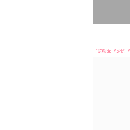
#監察医
#探偵