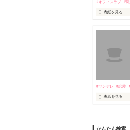
#オフィスラブ
#
表紙を見る
スターツ出版小
幼児教室で出会
３人は日々の子
それが、いつの
お互いの日常を
#ヤンデレ
#恋愛
そして、自分を
表紙を見る
彼女らのモラル
大学二年の冬のこ
モラルハザード
｢久しぶり。いや
かんたん検索