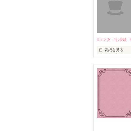
#ママ友
#お受験
表紙を見る
セレブママが集
ある女が警察に
なぜ？

自分も子供も着
いったい、何が