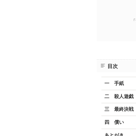
「
目次
一 手紙
二 殺人遊戯
三 最終決戦
四 償い
あとがき