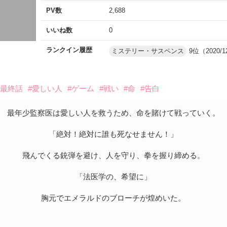
PV数
2,688
いいね数
0
ランクイン履歴
ミステリー・サスペンス
9位（2020/1
#最終話
#愛しい人
#ゲーム
#戦い
#命
#告白
最年少監察医は愛しい人を救うため、命を賭けて戦っていく。
「絶対！絶対に誰も死なせません！」
飛んでくる銃弾を避け、人を守り、拳を握り締める。
「法医学の、希望に」
胸元でエメラルドのブローチが煌めいた。