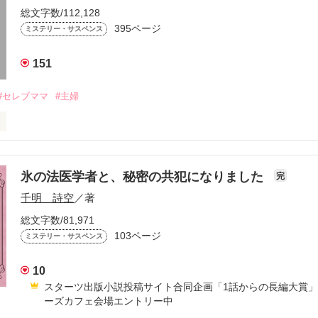
総文字数/112,128
395ページ
ミステリー・サスペンス
151
#セレブママ
#主婦
まる自由が丘のカフェで

氷の法医学者と、秘密の共犯になりました
完
捕まる。

千明 詩空
／著
総文字数/81,971
103ページ
ミステリー・サスペンス
飾り、有名な幼児教室に通う女に

10
スターツ出版小説投稿サイト合同企画「1話からの長編大賞
あったのか？

ーズカフェ会場エントリー中