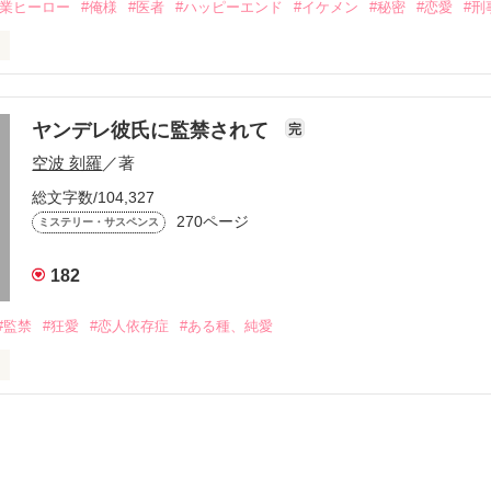
職業ヒーロー
#俺様
#医者
#ハッピーエンド
#イケメン
#秘密
#恋愛
#刑
説投稿サイト合同企画「第2回1話だけ大賞」編集部おすすめ作品
った、奈美、杏子、真琴。

ヤンデレ彼氏に監禁されて
完
作品を読む
空波 刻羅
／著
育てのことや日常のことをブログに綴っていくが

総文字数/104,327
270ページ
ミステリー・サスペンス
間にか

182
垣間見ることになり

#監禁
#狂愛
#恋人依存症
#ある種、純愛
顕示することになり

（倫理、道徳）が壊れ始め…

と 

を起こす…

ぁ、脱獄するのに苦労したよ｣ 
