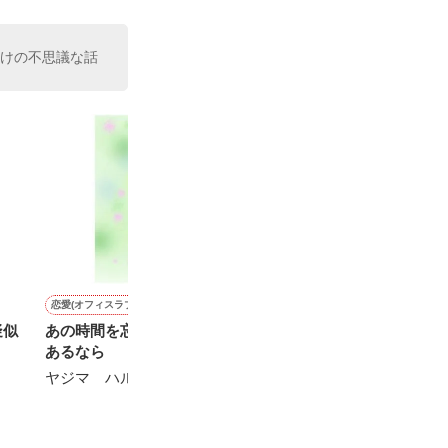
向けの不思議な話
恋愛(オフィスラブ)
ファンタジー
恋愛(純愛)
恋愛(オフィスラブ)
疑似
あの時間を忘れる方法が
白い結婚で捨てられた王妃
すれ違いお見合い結婚～相
君色ロマンス～
あるなら
は、「あなたのために王に
手は私を嫌ってるはずの幼
い恋の罠～
なります」と言った義弟の
馴染みでした~
ヤジマ ハルカ／著
松本ユミ／著
手を取る
坂井ひなぎ／著
夜桜つきみ／著