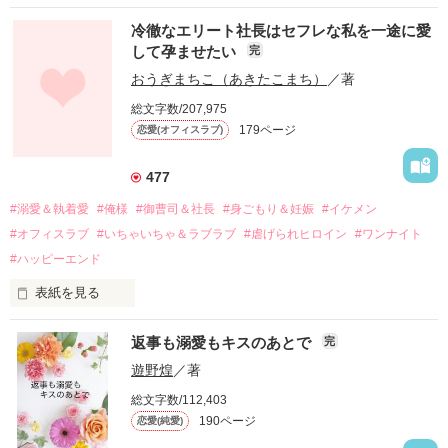
冷徹なエリート社長はセフレな私を一途に愛
して孕ませたい
完
幼なじみの哲平に淡い恋心を抱いていた美桜。

おうぎまちこ（あきたこまち）
／著
しかし、ある出来事をきっかけに二人の関係は壊れてしまう。

総文字数/207,975
関係修復もできないまま、美桜は両親の離婚によって

179ページ
恋愛(オフィスラブ)
引っ越すことになり、哲平とも離れ離れになった。

それから約十二年後。

477
過去の傷から、二度と会いたくないと思っていた哲平に

#溺愛＆執着愛
#俺様
#御曹司＆社長
#身ごもり＆妊娠
#イケメン
運命のような再会を果たす。

#オフィスラブ
#いちゃいちゃ＆ラブラブ
#虐げられヒロイン
#ワンナイト
そして、ひょんなことから

#ハッピーエンド
酔った勢いで一夜を共にしてしまった。

表紙を見る
さらに、美桜が初めてだと知った哲平は

『責任をとる、結婚しよう』と真っ直ぐに告げてきた。

　おかしな噂を流されて前の職場でうまくいかなかった梅田美
戸惑う美桜とは裏腹に、好きという気持ちを隠すことなく

返事も溺愛もキスのあとで
完
桜は、海外で傷心旅行をしていたところ、日本人美青年と出会
甘やかしてくる。

い、酒の勢いもあり一夜限りの関係となる。

遊野煌
／著
　帰国後、美桜は新しい職場でワンナイトした美青年と再会。
そんなある日、哲平は美桜がストーカー被害に

総文字数/112,403
なんと彼の正体は、とある財閥御曹司にも関わらず、一族を離
遭っていることを知る。

190ページ
恋愛(純愛)
れて起業した新進気鋭の実業家、社内でも冷徹だと評判な社長
美桜を守るため、哲平は同居を提案してきて――。

――御影恭司その人だったのだ――！
