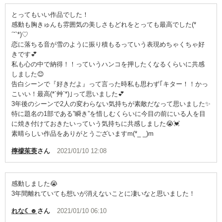
とってもいい作品でした！
感動も胸きゅんも雰囲気の美しさもどれをとっても最高でした(*
´˘`*)♡
恋に落ちる音が雪のように振り積もるっていう表現めちゃくちゃ好
きです💕
私も心の中で納得！！っていうハンコを押したくなるくらいに共感
しました😊
告白シーンで『好きだよ』って言った時私も思わず｢キター！！かっ
こいい！最高(*´艸`*)｣って思いました💕
3年後のシーンで2人の変わらない気持ちが素敵だなって思いました✨
特に題名の1部である”瞬き”を惜しむくらいに今目の前にいる人を目
に焼き付けておきたいっていう気持ちに共感しました😭💓
素晴らしい作品をありがとうございますm(*_ _)m
檸檬茱萸
さん
2021/01/10 12:08
感動しました😭
3年間離れていても想いが消えないことに凄いなと思いました！
れな☾☻
さん
2021/01/10 06:10