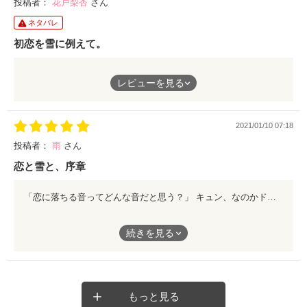
投稿者：
花戸梨杏
さん
ネタバレ
初恋を雪に例えて。
初恋の儚さを雪に例えている、ピュアで純粋で可愛いお話しでし
レビューを見る
た！
文章表現が、心温まります！！
2021/01/10 07:18
投稿者：
雨
さん
恋と雪と、序章
「恋に落ちる音ってどんな音だと思う？」 キュン、なのかドキ、なのか。首をひねったわたしに、きみは少し意外な答えをくれた。 ーー雪みたいに静かに積もって、いつの間にか身動き取れないくらいまで積もってるものだと思うから 𓈒 𓂂𓏸 図書委員の三橋さんと藤沢くん。ふたりのイントロダクションがぎゅっと詰まった4ヶ月間のお話に、終始虜になっていました。雪の海を背景に、ふたりのことを私も見守ってあげたい、そんな気持ちになりました。 切なさと柔らかさを含んだ愛結さんのお話、とってもとっても大好きです。 これから読む人は 瞬き厳禁ですよ( ͡ ͡ )‪‪❤︎‬
続きを見る
「恋に落ちる音ってどんな音だと思う？」
キュン、なのかドキ、なのか。首をひねったわたしに、きみは少
し意外な答えをくれた。
もっと見る