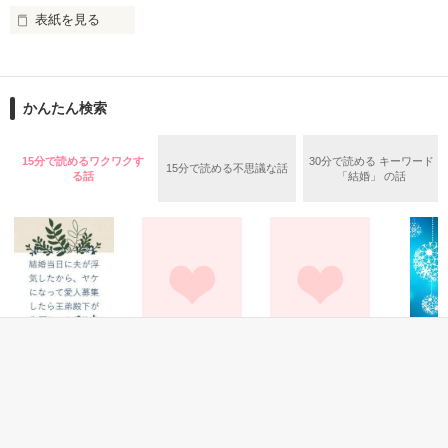
わずかに離れた口付けの隙間、意地悪な囁きが濡れた唇を震わ
「はぁ！？な、なワケないしっ！」

表紙を見る
せて――。

無口な彼と同居始めました。

2018.12.3　完結公開

かんたん検索
坂下はな

2018.12.7　あとがき後に番外編UP

ーHana Sakashitaー

隠してた気持ちが

15分で読めるワクワクす
30分で読める キーワード
15分で読める不思議な話
×

レビューありがとうございます (*´ー｀*)

る話
「結婚」 の話
隣の席の不良にバレました！

usamo様

二階堂瑞希

ーMizuki Nikaidoー

作品を読む
彼の秘密を知ってしまって、同居をするハメに！

「バラされたくなかったら

何を考えているか分からない彼が苦手だったのに

俺の彼女になれ」

ファンタジー
恋愛(オフィスラブ)
恋愛(その他)
恋愛(キケ
【コミカライズ】
完璧美男子の甘い
そして、to be
マスカレ
「ずっと好きだったんだけど。気づかなかった？」

結婚当日に夫が浮
誘惑
continued...
ｉｇｈｔ
気したから、ヤケ
雪野宮みぞれ／著
相馬佐和子／著
天城さく