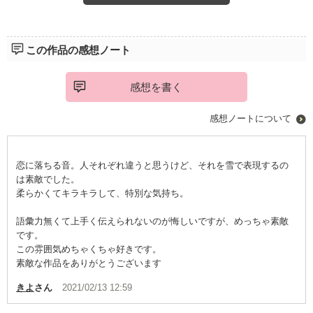
ーー雪みたいに静かに積もって、いつの間にか身動き取れないく
らいまで積もってるものだと思うから
この作品の感想ノート
𓈒 𓂂𓏸
感想を書く
図書委員の三橋さんと藤沢くん。ふたりのイントロダクションが
ぎゅっと詰まった4ヶ月間のお話に、終始虜になっていました。
感想ノートについて
雪の海を背景に、ふたりのことを私も見守ってあげたい、そんな
気持ちになりました。
恋に落ちる音。人それぞれ違うと思うけど、それを雪で表現するの
切なさと柔らかさを含んだ愛結さんのお話、とってもとっても大
は素敵でした。
好きです。
柔らかくてキラキラして、特別な気持ち。
これから読む人は 瞬き厳禁ですよ( ͡ ͡ )‪‪❤︎‬
語彙力無くて上手く伝えられないのが悔しいですが、めっちゃ素敵
です。
この雰囲気めちゃくちゃ好きです。
素敵な作品をありがとうございます
きよ
さん
2021/02/13 12:59