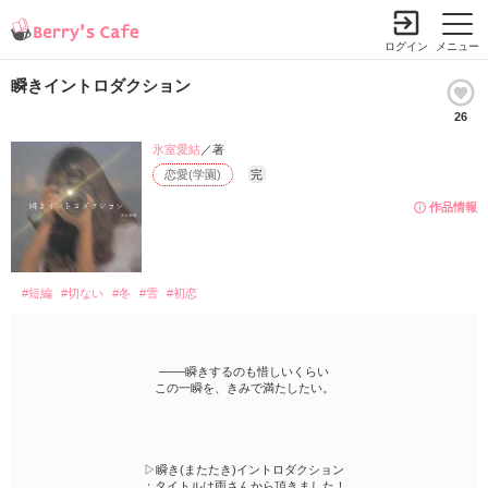
ログイン
メニュー
瞬きイントロダクション
26
氷室愛結
／著
恋愛(学園)
完
作品情報
#短編
#切ない
#冬
#雪
#初恋
───瞬きするのも惜しいくらい
この一瞬を、きみで満たしたい。
▷瞬き(またたき)イントロダクション
：タイトルは雨さんから頂きました！