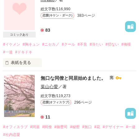
総文字数/116,990
383ページ
恋愛(キケン・ダーク)
互いの利益の為に結んだ、偽りの婚約……

83
医者家系に生まれ、でも医者が大嫌い！

コミックあり
クリーンスタッフとして働く25歳平凡女子

#イケメン
#胸キュン
#ニセカノ
#クール
#不良
#冷たい
#切ない
#俺様
三角 沙帆

×

#一途
#ドキドキ
天才心臓血管外科医

表紙を見る
『鷹取総合病院』次期病院長

鷹取 怜士

無口な同僚と同居始めました。
完
ある日のこと

葉山心愛
／著
〝偽り〟だったはずなのに――

総文字数/119,273
296ページ
恋愛(オフィスラブ)
「私たち……本当の婚約者ではないのに、どうし――」

「好きなんだろ？あいつのこと」

11
再び重なり合った唇が、甘く言葉を封じ込める。

#オフィスラブ
#同居
#同僚
#御曹司
#秘密
#無口
#花
#デザイナー
#一途
「黙って――」

#社内恋愛