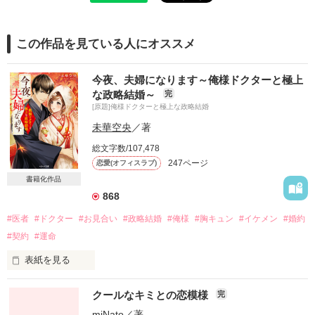
この作品を見ている人にオススメ
今夜、夫婦になります～俺様ドクターと極上
な政略結婚～
完
[原題]俺様ドクターと極上な政略結婚
未華空央
／著
総文字数/107,478
247ページ
恋愛(オフィスラブ)
書籍化作品
868
#医者
#ドクター
#お見合い
#政略結婚
#俺様
#胸キュン
#イケメン
#婚約
#契約
#運命
表紙を見る
クールなキミとの恋模様
完
「悪いようにはしない……お互いに気持ちのいい結婚をしよう
ってだけだ」

miNato
／著