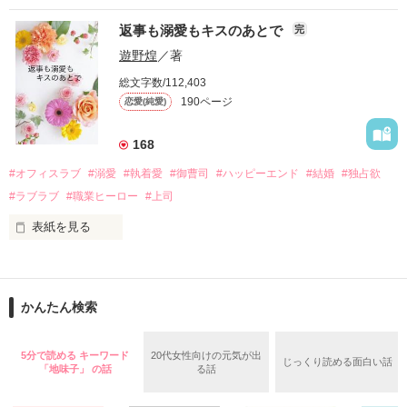
『責任をとる、結婚しよう』と真っ直ぐに告げてきた。

　おかしな噂を流されて前の職場でうまくいかなかった梅田美
戸惑う美桜とは裏腹に、好きという気持ちを隠すことなく

返事も溺愛もキスのあとで
完
桜は、海外で傷心旅行をしていたところ、日本人美青年と出会
甘やかしてくる。

い、酒の勢いもあり一夜限りの関係となる。

遊野煌
／著
　帰国後、美桜は新しい職場でワンナイトした美青年と再会。
そんなある日、哲平は美桜がストーカー被害に

総文字数/112,403
なんと彼の正体は、とある財閥御曹司にも関わらず、一族を離
遭っていることを知る。

190ページ
恋愛(純愛)
れて起業した新進気鋭の実業家、社内でも冷徹だと評判な社長
美桜を守るため、哲平は同居を提案してきて――。

――御影恭司その人だったのだ――！

　なぜか恭司から飼い猫の世話係を命じられた美桜は、猫の世
168
話を口実にしばしば呼び出された上、二人はいわゆる身体だけ
夏木美桜(なつきみお)

#オフィスラブ
#溺愛
#執着愛
#御曹司
#ハッピーエンド
#結婚
#独占欲
✕

#ラブラブ
#職業ヒーロー
#上司
鳴海哲平 (なるみてっぺい)

表紙を見る
作品を読む
止まっていたはずの二人の時間が、再び動き出す。

舞川雛子（26）は大手お菓子メーカー、三日月製菓コーポレー
再会から始まる、溺愛ラブ。

ションの企画戦略室で働いている。

また雛子には2年前から付き合いはじめ、半年前から同棲を始
2026.6.5～2026.7.25

かんたん検索
めた、同期で恋人の石垣守（26）がいるのだが、後輩の姫原由
羅（24）との浮気が発覚した上、いつのまにか元カノにされて
いた。

5分で読める キーワード
20代女性向けの元気が出
じっくり読める面白い話
守と由羅から『便利屋雛子』と馬鹿にされ、一人こっそり泣い
「地味子」 の話
る話
＊以前、公開していた話の改稿版です＊

ていた雛子に、企画戦略室の上司である雪瀬鷹哉（29）が
『──俺と結婚してくれないか』といきなりプロポーズをしてき