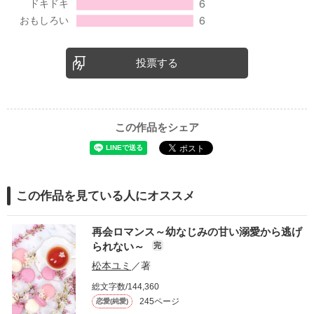
投票する
この作品をシェア
この作品を見ている人にオススメ
再会ロマンス～幼なじみの甘い溺愛から逃げ
られない～
完
松本ユミ
／著
総文字数/144,360
245ページ
恋愛(純愛)