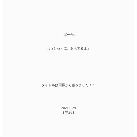
「ばーか。
もうとっくに、おちてるよ」
タイトルは雨様から頂きました！！
2021.5.29
！完結！