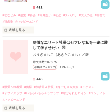
411
#幼なじみ
#溺愛
#再会
#両片想い
#初恋
#スパダリ
#大人の恋
#御曹司
#独占欲
#ハッピーエンド
表紙を見る
冷徹なエリート社長はセフレな私を一途に愛
して孕ませたい
完
幼なじみの哲平に淡い恋心を抱いていた美桜。

おうぎまちこ（あきたこまち）
／著
しかし、ある出来事をきっかけに二人の関係は壊れてしまう。

総文字数/207,975
関係修復もできないまま、美桜は両親の離婚によって

179ページ
恋愛(オフィスラブ)
引っ越すことになり、哲平とも離れ離れになった。

それから約十二年後。

448
過去の傷から、二度と会いたくないと思っていた哲平に

#溺愛＆執着愛
#俺様
#御曹司＆社長
#身ごもり＆妊娠
#イケメン
運命のような再会を果たす。

#オフィスラブ
#いちゃいちゃ＆ラブラブ
#虐げられヒロイン
#ワンナイト
そして、ひょんなことから

#ハッピーエンド
酔った勢いで一夜を共にしてしまった。

表紙を見る
さらに、美桜が初めてだと知った哲平は
