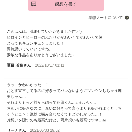
感想を書く
感想ノートについて
こんばんは。読ませていただきました(^▽^)
ヒロインとヒーローのふたりがかわいくてかわいくて💓
とってもキュンキュンしました！
両片思いっていいですね。
素敵な作品をありがとうございました♪
夏目 若葉
さん
2022/10/17 01:11
うっ…かわいかった…！
おとす宣言してるのに好きってバレないようにツンツンしちゃう麗
美ちゃん…
それよりもっと前から想ってた凪くん…かわいい…。
お互いに好きなのに、互いに好きって言うよりも好かれようとしち
ゃうとこ〜！絶妙に噛み合わなくてもどかしかった…！
片想いを隠すのも最高だけど、両片想いも最高ですネ…🙏
リーナ
さん
2021/06/03 19:52