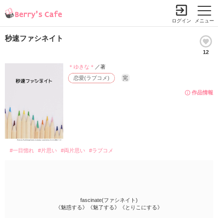
ログイン
メニュー
秒速ファシネイト
12
＊ゆきな＊
／著
恋愛(ラブコメ)
完
作品情報
#一目惚れ
#片思い
#両片思い
#ラブコメ
fascinate(ファシネイト)
《魅惑する》《魅了する》《とりこにする》