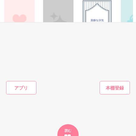
た上、同居まで提案してきて──？

鷹哉『宜しくな、俺の雛子』🦅

雛子『俺の……ひぃ、雛子？！！！』🐥

作品を読む
シゴデキで冷徹な上司が見せる素顔は、なぜか想像以上に甘く
て……🐥💓🦅

恋愛(キケン・ダーク)
その他
恋愛(キケン・ダーク)
青春・友
ちょっとみだらで
地味子の素顔！？
潔癖な浮気
学校の一
※表紙も作中使用の画像も全てフリー素材です。

はしたない【密フ
お嬢様①
※執筆期間2026.6.3〜7.20完結です。　

藤崎さおりん／著
中咲ホコロ／著
ェチ】
＊あみた
※他サイトさんにて恋愛トレンド1位でした〜良かったら読ん
善生／著
で頂けると嬉しいです。
アプリ
もっと見る
作品を読む
かんたん検索の条件を変える
読む