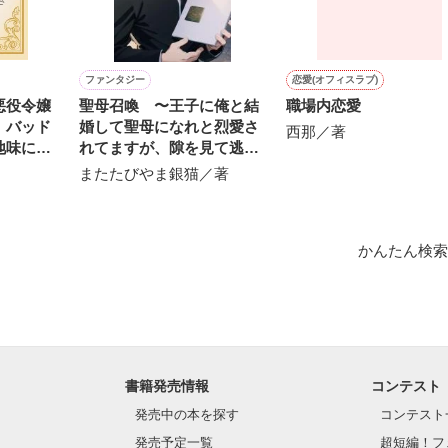
作品を読む
ファンタジー
恋愛(オフィスラブ)
悪役令嬢
聖母召喚 〜王子に俺と結
職場内恋愛
、バッド
婚して聖母になれと烈愛さ
西那／著
地味に謙
れてますが、隙を見て逃げ
い。
ます〜
またたびやま銀猫／著
かんたん検索
書籍発売情報
コンテスト
発売中の本を探す
コンテスト
発売予定一覧
超短編！フ