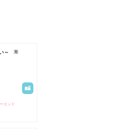
ない～
完
ピーエンド