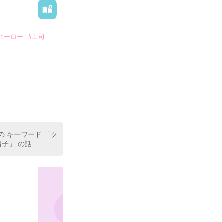
ヒーロー
#上司
いている。

（26）がいる
た。

室の上司である
、同居まで提案
の キーワード 「ク
子」 の話