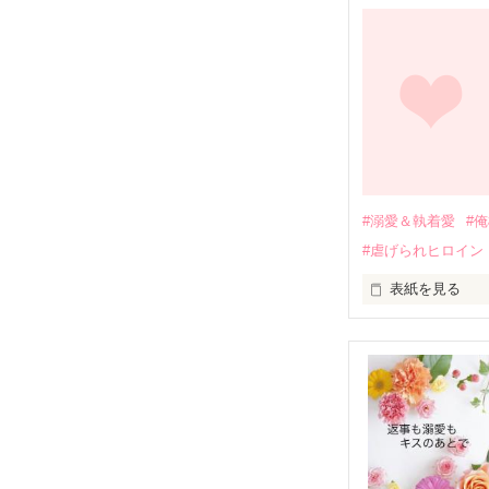
幼なじみの哲平
しかし、ある出
関係修復もでき
引っ越すことに
それから約十二
過去の傷から、
運命のような再
#溺愛＆執着愛
#
そして、ひょん
#虐げられヒロイン
酔った勢いで一
表紙を見る
さらに、美桜が
『責任をとる、
　おかしな噂を
戸惑う美桜とは
ろ、日本人美青
甘やかしてくる。
　帰国後、美桜
も関わらず、一
そんなある日、
人だったのだ―
遭っていること
　なぜか恭司か
美桜を守るため