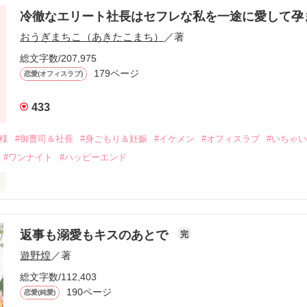
冷徹なエリート社長はセフレな私を一途に愛して孕
に淡い恋心を抱いていた美桜。

おうぎまちこ（あきたこまち）
／著
来事をきっかけに二人の関係は壊れてしまう。

ないまま、美桜は両親の離婚によって

総文字数/207,975
なり、哲平とも離れ離れになった。

179ページ
恋愛(オフィスラブ)
年後。

433
二度と会いたくないと思っていた哲平に

会を果たす。

俺様
#御曹司＆社長
#身ごもり＆妊娠
#イケメン
#オフィスラブ
#いちゃ
なことから

#ワンナイト
#ハッピーエンド
夜を共にしてしまった。

初めてだと知った哲平は

結婚しよう』と真っ直ぐに告げてきた。

流されて前の職場でうまくいかなかった梅田美桜は、海外で傷心旅行を
裏腹に、好きという気持ちを隠すことなく

年と出会い、酒の勢いもあり一夜限りの関係となる。



は新しい職場でワンナイトした美青年と再会。なんと彼の正体は、とあ
返事も溺愛もキスのあとで
完
族を離れて起業した新進気鋭の実業家、社内でも冷徹だと評判な社長―
哲平は美桜がストーカー被害に

遊野煌
／著
―！

を知る。

ら飼い猫の世話係を命じられた美桜は、猫の世話を口実にしばしば呼び
、哲平は同居を提案してきて――。

総文字数/112,403
190ページ
恋愛(純愛)