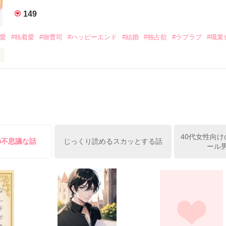
みお)

149
作品を読む
みてっぺい)

溺愛
#執着愛
#御曹司
#ハッピーエンド
#結婚
#独占欲
#ラブラブ
#職業
ずの二人の時間が、再び動き出す。

、溺愛ラブ。

）は大手お菓子メーカー、三日月製菓コーポレーションの企画戦略室で働
7.25

年前から付き合いはじめ、半年前から同棲を始めた、同期で恋人の石垣守
姫原由羅（24）との浮気が発覚した上、いつのまにか元カノにされてい
便利屋雛子』と馬鹿にされ、一人こっそり泣いていた雛子に、企画戦略
）が『──俺と結婚してくれないか』といきなりプロポーズをしてきた上
ていた話の改稿版です＊

40代女性向け
俺の雛子』🦅

の不思議な話
じっくり読めるスカッとする話
ール男
ひぃ、雛子？！！！』🐥

上司が見せる素顔は、なぜか想像以上に甘くて……🐥💓🦅

作品を読む
用の画像も全てフリー素材です。

.6.3〜7.20完結です。　

にて恋愛トレンド1位でした〜良かったら読んで頂けると嬉しいです。