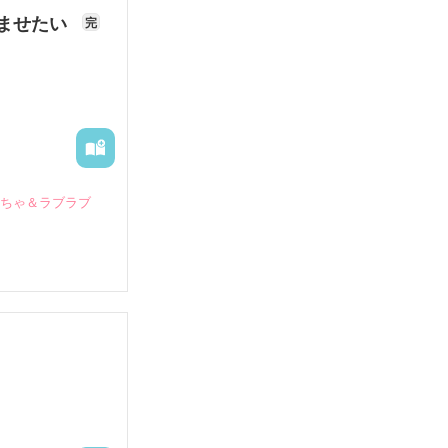
ませたい
完
いちゃ＆ラブラブ
していたとこ
る財閥御曹司に
―御影恭司その
出された上、二