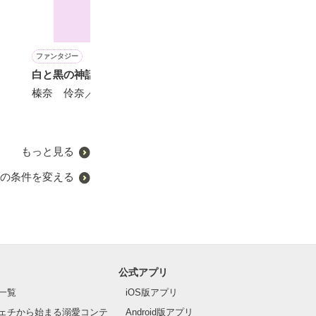
ファンタジー
ファンタジー
青春・友情
ファンタジー
白と黒の神話
リシェル・ベッカーが消え
スノーな男子VS氷の僕
あなたは王の器
た日〜破滅と後悔はすぐそ
せん 文官令嬢
榛奈 伶奈／著
西のの／著
こに〜
でその才を発揮
橘 七都／著
雨宮れん／著
もっと見る
の条件を変える
公式アプリ
一覧
iOS版アプリ
ェチから始まる溺愛コンテ
Android版アプリ