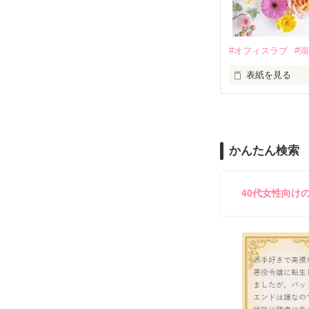
夏木美桜(なつき
✕

鳴海哲平 (なる
#オフィスラブ
#
止まっていたは
表紙を見る
再会から始まる
舞川雛子（26
2026.6.5～2026.
また雛子には2
のだが、後輩の
守と由羅から『
かんたん検索
雪瀬鷹哉（29
＊以前、公開し
してきて──？

鷹哉『宜しくな、
40代女性向け
雛子『俺の……
シゴデキで冷徹な
※表紙も作中使
※執筆期間2026
※他サイトさん