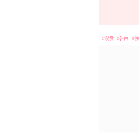
#溺愛
#告白
#