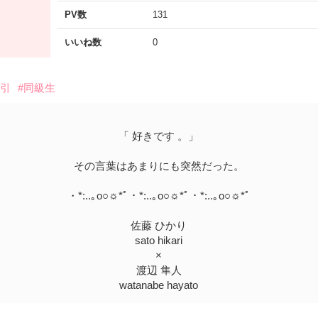
PV数
131
いいね数
0
強引
#同級生
「 好きです 。」
その言葉はあまりにも突然だった。
・*:..｡o○☼*ﾟ・*:..｡o○☼*ﾟ・*:..｡o○☼*ﾟ
佐藤 ひかり
sato hikari
×
渡辺 隼人
watanabe hayato