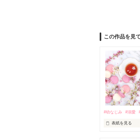
この作品を見
#幼なじみ
#溺愛
表紙を見る