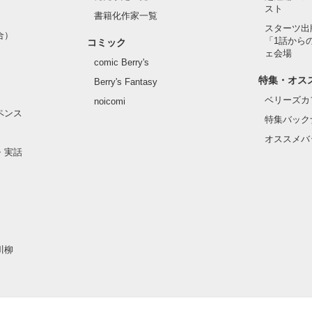
スト
書籍化作家一覧
スターツ出
合）
「1話から
コミック
ェ会場
comic Berry's
特集・オス
Berry's Fantasy
ベリーズカ
noicomi
ペンス
特集バック
オススメバ
・実話
川柳