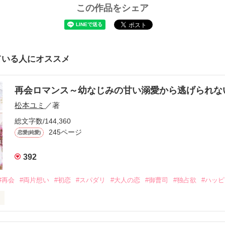
この作品をシェア
ている人にオススメ
再会ロマンス～幼なじみの甘い溺愛から逃げられ
松本ユミ
／著
総文字数/144,360
245ページ
恋愛(純愛)
392
#再会
#両片想い
#初恋
#スパダリ
#大人の恋
#御曹司
#独占欲
#ハッ