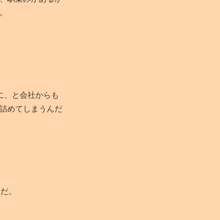
。
に、と会社からも
詰めてしまうんだ
うだ。