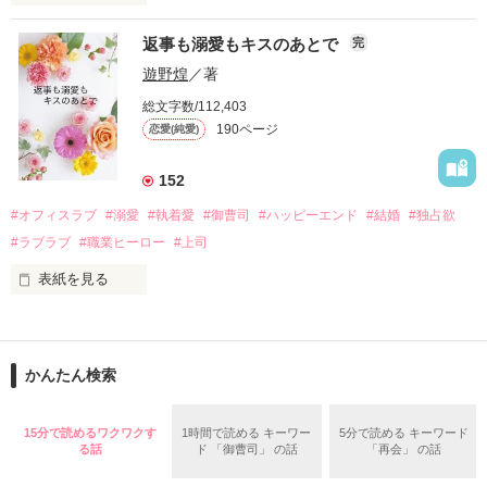
さらに、美桜が初めてだと知った哲平は

『責任をとる、結婚しよう』と真っ直ぐに告げてきた。

　おかしな噂を流されて前の職場でうまくいかなかった梅田美
戸惑う美桜とは裏腹に、好きという気持ちを隠すことなく

返事も溺愛もキスのあとで
完
桜は、海外で傷心旅行をしていたところ、日本人美青年と出会
甘やかしてくる。

い、酒の勢いもあり一夜限りの関係となる。

遊野煌
／著
　帰国後、美桜は新しい職場でワンナイトした美青年と再会。
そんなある日、哲平は美桜がストーカー被害に

総文字数/112,403
なんと彼の正体は、とある財閥御曹司にも関わらず、一族を離
遭っていることを知る。

190ページ
恋愛(純愛)
れて起業した新進気鋭の実業家、社内でも冷徹だと評判な社長
美桜を守るため、哲平は同居を提案してきて――。

――御影恭司その人だったのだ――！

　なぜか恭司から飼い猫の世話係を命じられた美桜は、猫の世
152
話を口実にしばしば呼び出された上、二人はいわゆる身体だけ
夏木美桜(なつきみお)

#オフィスラブ
#溺愛
#執着愛
#御曹司
#ハッピーエンド
#結婚
#独占欲
✕

#ラブラブ
#職業ヒーロー
#上司
鳴海哲平 (なるみてっぺい)

表紙を見る
作品を読む
止まっていたはずの二人の時間が、再び動き出す。

舞川雛子（26）は大手お菓子メーカー、三日月製菓コーポレー
再会から始まる、溺愛ラブ。

ションの企画戦略室で働いている。

また雛子には2年前から付き合いはじめ、半年前から同棲を始
2026.6.5～2026.7.25

かんたん検索
めた、同期で恋人の石垣守（26）がいるのだが、後輩の姫原由
羅（24）との浮気が発覚した上、いつのまにか元カノにされて
いた。

15分で読めるワクワクす
1時間で読める キーワー
5分で読める キーワード
守と由羅から『便利屋雛子』と馬鹿にされ、一人こっそり泣い
る話
ド 「御曹司」 の話
「再会」 の話
＊以前、公開していた話の改稿版です＊

ていた雛子に、企画戦略室の上司である雪瀬鷹哉（29）が
『──俺と結婚してくれないか』といきなりプロポーズをしてき