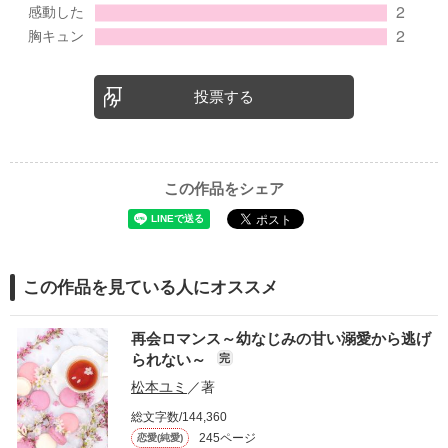
投票する
この作品をシェア
この作品を見ている人にオススメ
再会ロマンス～幼なじみの甘い溺愛から逃げ
られない～
完
松本ユミ
／著
総文字数/144,360
245ページ
恋愛(純愛)