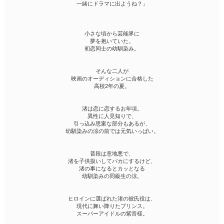
一緒にドラマに出ようね？」
小さな頃から芸能界に
夢を抱いていた。
初恋同士の幼馴染み。
そんな二人が
映画のオーディションに合格した
高校2年の夏。
渚は恋に恋するお年頃。
異性に人見知りで、
引っ込み思案な部分もあるが、
幼馴染みの涼の前では元気いっぱい。
普段は意地悪で、
渚を子供扱いしてバカにするけど、
渚の事になるとカッとなる
幼馴染みの同級生の涼。
ヒロインに選ばれた渚の彼氏役は、
現代に舞い降りたプリンス。
スーパーアイドルの紫音様。