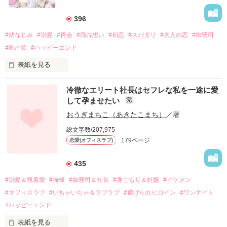
396
#幼なじみ
#溺愛
#再会
#両片想い
#初恋
#スパダリ
#大人の恋
#御曹司
#独占欲
#ハッピーエンド
表紙を見る
冷徹なエリート社長はセフレな私を一途に愛
して孕ませたい
完
幼なじみの哲平に淡い恋心を抱いていた美桜。

おうぎまちこ（あきたこまち）
／著
しかし、ある出来事をきっかけに二人の関係は壊れてしまう。

総文字数/207,975
関係修復もできないまま、美桜は両親の離婚によって

179ページ
恋愛(オフィスラブ)
引っ越すことになり、哲平とも離れ離れになった。

それから約十二年後。

435
過去の傷から、二度と会いたくないと思っていた哲平に

#溺愛＆執着愛
#俺様
#御曹司＆社長
#身ごもり＆妊娠
#イケメン
運命のような再会を果たす。

#オフィスラブ
#いちゃいちゃ＆ラブラブ
#虐げられヒロイン
#ワンナイト
そして、ひょんなことから

#ハッピーエンド
酔った勢いで一夜を共にしてしまった。

表紙を見る