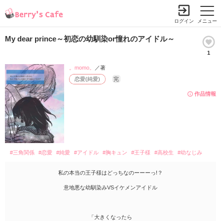
ログイン
メニュー
My dear prince～初恋の幼馴染or憧れのアイドル～
1
。momo。
／著
恋愛(純愛)
完
作品情報
#三角関係
#恋愛
#純愛
#アイドル
#胸キュン
#王子様
#高校生
#幼なじみ
私の本当の王子様はどっちなのーーーっ!？
意地悪な幼馴染みVSイケメンアイドル
「大きくなったら