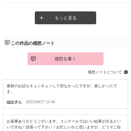
涼くんみたいに意地悪な？一言多い？ｗｗ系の男子が嫉妬してる
姿って可愛いですよねぇ？って思ったり。
紫音様のさりげない優しさは、上司にいたらいいなぁ？って思っ
もっと見る
たり。
世の男子に見習って欲しいですｗｗ
後半は背負ってる物の大きさに潰されちゃったのかな？紫音様だ
ってまだ18歳だもの。
この作品の感想ノート
渚ちゃんの気持ちになると、私だって同じことになっちゃいます
よーてくらい共感できました。
三角関係、擦れ違い、女の嫉妬、いじめ、恋人の死、そんなある
感想を書く
あるの詰まったリアル少女漫画でした。
次回作も楽しみにしてます。頑張ってください
感想ノートについて
最新のお話もキュンキュンして切なかったですが、楽しかったで
す。
ゆか
さん
2021/04/27 11:44
お返事ありがとうございます。コンクールではいい結果が出るとい
いですね！頑張って下さい！お忙しいかと思いますが、どうぞご自