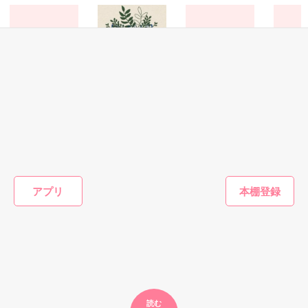
た上、同居まで提案してきて──？

鷹哉『宜しくな、俺の雛子』🦅

雛子『俺の……ひぃ、雛子？！！！』🐥

作品を読む
シゴデキで冷徹な上司が見せる素顔は、なぜか想像以上に甘く
て……🐥💓🦅

恋愛(オフィスラブ)
ファンタジー
恋愛(その他)
恋愛(その他
完璧美男子の甘い
【コミカライズ】
そして、to be
彼氏は浮
※表紙も作中使用の画像も全てフリー素材です。

誘惑
結婚当日に夫が浮
continued...
※執筆期間2026.6.3〜7.20完結です。　

ゥミ★／
気したから、ヤケ
雪野宮みぞれ／著
相馬佐和子／著
※他サイトさんにて恋愛トレンド1位でした〜良かったら読ん
になって愛人募集
澤谷弥／著
で頂けると嬉しいです。
したら王弟殿下が
志願してきた件。
アプリ
もっと見る
作品を読む
かんたん検索の条件を変える
読む