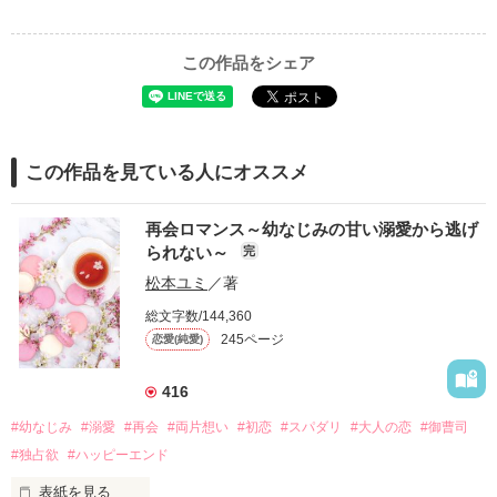
この作品をシェア
この作品を見ている人にオススメ
再会ロマンス～幼なじみの甘い溺愛から逃げ
られない～
完
松本ユミ
／著
総文字数/144,360
245ページ
恋愛(純愛)
416
#幼なじみ
#溺愛
#再会
#両片想い
#初恋
#スパダリ
#大人の恋
#御曹司
#独占欲
#ハッピーエンド
表紙を見る