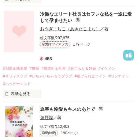
冷徹なエリート社長はセフレな私を一途に愛
して孕ませたい
完
幼なじみの哲平に淡い恋心を抱いていた美桜。

おうぎまちこ（あきたこまち）
／著
しかし、ある出来事をきっかけに二人の関係は壊れてしまう。

総文字数/207,975
関係修復もできないまま、美桜は両親の離婚によって

179ページ
恋愛(オフィスラブ)
引っ越すことになり、哲平とも離れ離れになった。

それから約十二年後。

453
過去の傷から、二度と会いたくないと思っていた哲平に

#溺愛＆執着愛
#俺様
#御曹司＆社長
#身ごもり＆妊娠
#イケメン
運命のような再会を果たす。

#オフィスラブ
#いちゃいちゃ＆ラブラブ
#虐げられヒロイン
#ワンナイト
そして、ひょんなことから

#ハッピーエンド
酔った勢いで一夜を共にしてしまった。

表紙を見る
さらに、美桜が初めてだと知った哲平は

『責任をとる、結婚しよう』と真っ直ぐに告げてきた。

　おかしな噂を流されて前の職場でうまくいかなかった梅田美
戸惑う美桜とは裏腹に、好きという気持ちを隠すことなく

返事も溺愛もキスのあとで
完
桜は、海外で傷心旅行をしていたところ、日本人美青年と出会
甘やかしてくる。

い、酒の勢いもあり一夜限りの関係となる。

遊野煌
／著
　帰国後、美桜は新しい職場でワンナイトした美青年と再会。
そんなある日、哲平は美桜がストーカー被害に

総文字数/112,403
なんと彼の正体は、とある財閥御曹司にも関わらず、一族を離
遭っていることを知る。

190ページ
恋愛(純愛)
れて起業した新進気鋭の実業家、社内でも冷徹だと評判な社長