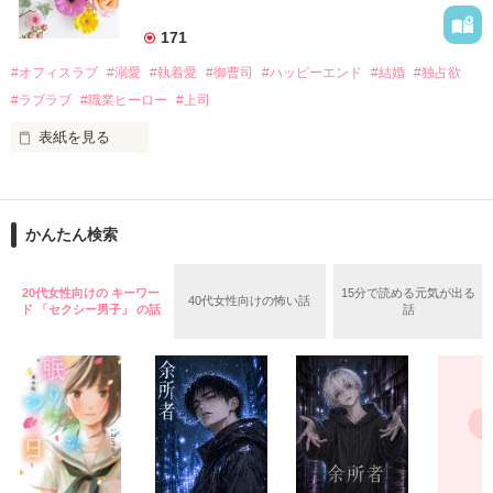
美桜を守るため、哲平は同居を提案してきて――。

――御影恭司その人だったのだ――！

　なぜか恭司から飼い猫の世話係を命じられた美桜は、猫の世
171
話を口実にしばしば呼び出された上、二人はいわゆる身体だけ
夏木美桜(なつきみお)

#オフィスラブ
#溺愛
#執着愛
#御曹司
#ハッピーエンド
#結婚
#独占欲
✕

#ラブラブ
#職業ヒーロー
#上司
鳴海哲平 (なるみてっぺい)

表紙を見る
作品を読む
止まっていたはずの二人の時間が、再び動き出す。

舞川雛子（26）は大手お菓子メーカー、三日月製菓コーポレー
再会から始まる、溺愛ラブ。

ションの企画戦略室で働いている。

また雛子には2年前から付き合いはじめ、半年前から同棲を始
2026.6.5～2026.7.25

かんたん検索
めた、同期で恋人の石垣守（26）がいるのだが、後輩の姫原由
羅（24）との浮気が発覚した上、いつのまにか元カノにされて
いた。

20代女性向けの キーワー
15分で読める元気が出る
40代女性向けの怖い話
守と由羅から『便利屋雛子』と馬鹿にされ、一人こっそり泣い
ド 「セクシー男子」 の話
話
＊以前、公開していた話の改稿版です＊

ていた雛子に、企画戦略室の上司である雪瀬鷹哉（29）が
『──俺と結婚してくれないか』といきなりプロポーズをしてき
た上、同居まで提案してきて──？

鷹哉『宜しくな、俺の雛子』🦅

雛子『俺の……ひぃ、雛子？！！！』🐥

作品を読む
シゴデキで冷徹な上司が見せる素顔は、なぜか想像以上に甘く
て……🐥💓🦅
