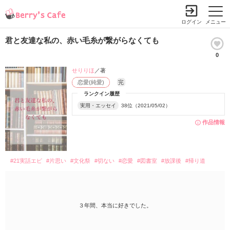
ログイン
メニュー
君と友達な私の、赤い毛糸が繋がらなくても
0
せりりほ
／著
恋愛(純愛)
完
ランクイン履歴
実用・エッセイ
38位（2021/05/02）
作品情報
#21実話エピ
#片思い
#文化祭
#切ない
#恋愛
#図書室
#放課後
#帰り道
３年間、本当に好きでした。