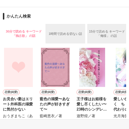
大切なあの人に食べさせたい時の

コピーライターとして徹夜つづきの日々を過ごすかたわら、妻
参考にもぜひどうぞ！
へのメッセージを書きつづっていたブログが人気となり、 多く
かんたん検索
の女性読者の共感を呼んだことで『しあわせが、しあわせを、
みつけてきた。』で2004年に作家デビューした吉井春樹さん。

作品を読む
30分で読める キーワード
15分で読める キーワード
1時間で読める切ない話
この作品は吉井さん直伝の、気持ちをもっと上手に伝える、こ
「独占欲」 の話
「俺様」 の話
とばの幸せな使い方ガイド。

「ありがとう」「すきです」「ごめんなさい」「だいじょう
ぶ」「よくできました」など、大切な誰かに感謝や好意、励ま
しのメッセージを伝える小さなテクニックについて解説すると
ともに、その言葉を用いることで自分自身を見つめるきっかけ
も促してくれる、「気持ちの伝え方」「自分らしさの磨き方」
恋愛(純愛)
恋愛(純愛)
恋愛(純愛)
恋愛(純愛)
作品を読む
お見合い妻はエリ
藍色の溺愛〜あな
王子様はお姫様を
愛しいひ
ート外科医の溺愛
たの声が好きすぎ
愛し尽くしたい〜
く ち 
に気付かない
て〜
23時のシンデレラ
代わりの
短編〜
編）
おうぎまちこ（あ
藍崎恵衣／著
遊野煌／著
光月海愛
きたこまち）／著
ア）／著