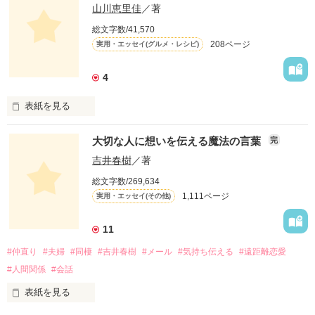
山川恵里佳
／著
どういうふうに生きるとかはあまり考えていなかったよ。

総文字数/41,570
208ページ
実用・エッセイ(グルメ・レシピ)
自分が楽しいこと、好きなことだけやってきたね。

4
この物語は自分の体験をもとに綴ったフィクションです。

表紙を見る
「オーダー承ります！」は、

大切な人に想いを伝える魔法の言葉
完
お昼のTV番組『ありがとッ！』（テレビ神奈川）

にて、山川恵里佳さんがオススメの料理を

吉井春樹
／著
紹介する人気コーナー。

総文字数/269,634
毎週番組への問い合わせが絶えないという、

作品を読む
1,111ページ
実用・エッセイ(その他)
この話題のレシピを山川さんが

「Berry's Cafe」で連載します！

11
身近な食材を使用したメニューには、

#仲直り
#夫婦
#同棲
#吉井春樹
#メール
#気持ち伝える
#遠距離恋愛
いつもの一品として気軽に取り入れられる

簡単便利なアイデアが満載。

#人間関係
#会話
しかも「Berry's Cafe」限定で、

ご主人・おさるさんの感想や、

表紙を見る
お子さんの反応も聞けちゃうので、
