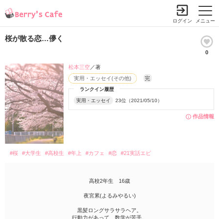
ログイン
メニュー
桜が散る恋…儚く
0
松本三空
／著
実用・エッセイ(その他)
完
ランクイン履歴
実用・エッセイ
23位（2021/05/10）
作品情報
#桜
#大学生
#高校生
#年上
#カフェ
#恋
#21実話エピ
高校2年生 16歳
夜宮累(よるみやるい)
黒髪ロングサラサラヘア。
行動力があって、数学が苦手。