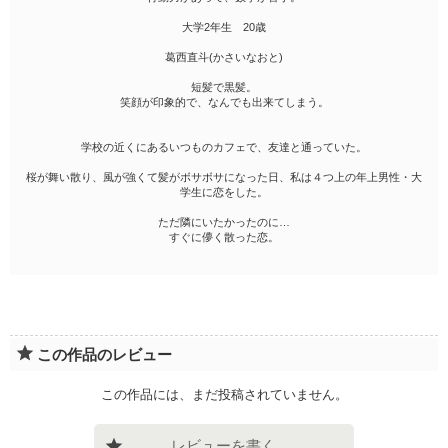
大学2年生 20歳
葛西直斗(かさいなおと)
短髪で黒髪。
笑顔が印象的で、なんでも出来てしまう。
学校の近くにあるいつものカフェで、友達と通っていた。
桜が舞い散り、風が強くて髪がボサボサになった日、私は４つ上の年上男性・大
学生に恋をした。
ただ隣にいたかったのに…
すぐに儚く散った恋。
この作品のレビュー
この作品には、まだ投稿されていません。
レビューを書く