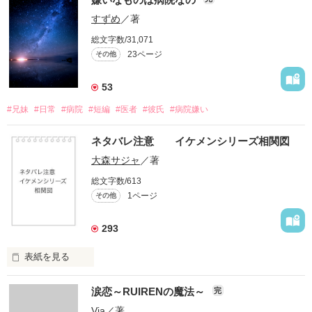
すずめ
／著
総文字数/31,071
23ページ
その他
53
#兄妹
#日常
#病院
#短編
#医者
#彼氏
#病院嫌い
ネタバレ注意 イケメンシリーズ相関図
大森サジャ
／著
総文字数/613
1ページ
その他
293
表紙を見る
イケメンシリーズ相関図

涙恋～RUIRENの魔法～
完
第一弾から第十弾

Via
／著