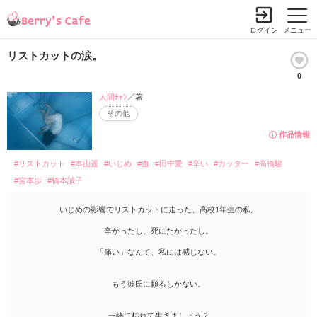
ログイン
メニュー
リストカットの涙。
0
人間ﾁｬﾝ
／著
その他
作品情報
#リストカット
#本山遥
#いじめ
#血
#田中愛
#辛い
#カッター
#高橋駿
#宮本歩
#橋本誠子
いじめの影響でリストカットに走った、高校1年生の私。
辛かったし、死にたかったし。
「痛い」なんて、私には感じない。
もう彼氏に頼るしかない。
一緒に枯れて生きましょう？