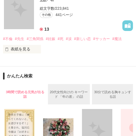
総文字数/223,841
作品を読むのに役立てばと思います
441ページ
その他
13
作品を読む
#不倫
#先生
#三角関係
#妊娠
#死
#涙
#新しい恋
#サッカー
#魔法
表紙を見る
＝＝＝＝＝＝＝＝＝＝＝＝

「俺と出会ってから

かんたん検索
泣かせてばかりで…ゴメン…」

ユウは悲しく微笑む・・・・

3時間で読める元気が出る
20代女性向けの キーワー
30分で読める胸キュンす
話
ド 「年の差」 の話
る話
不倫　教師との禁断の愛

悩み傷つき　精一杯愛した人

「俺なら　亜恋を
