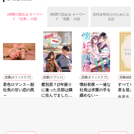
めた、同期で恋人の石垣守（26）がいるのだが、後輩の姫原由
羅（24）との浮気が発覚した上、いつのまにか元カノにされて
いた。

1時間で読める キーワー
3時間で読める キーワー
20代女性向けのためにな
守と由羅から『便利屋雛子』と馬鹿にされ、一人こっそり泣い
ド 「社長」 の話
ド 「溺愛」 の話
る話
＊以前、公開していた話の改稿版です＊

ていた雛子に、企画戦略室の上司である雪瀬鷹哉（29）が
『──俺と結婚してくれないか』といきなりプロポーズをしてき
た上、同居まで提案してきて──？

鷹哉『宜しくな、俺の雛子』🦅

雛子『俺の……ひぃ、雛子？！！！』🐥

作品を読む
シゴデキで冷徹な上司が見せる素顔は、なぜか想像以上に甘く
て……🐥💓🦅

恋愛(オフィスラブ)
恋愛(ラブコメ)
恋愛(オフィスラブ)
恋愛(純愛)
君色ロマンス～副
蜜別居？(2年振り
懐妊初夜～一途な
すべてを
※表紙も作中使用の画像も全てフリー素材です。

社長の甘い恋の罠
に逢った旦那は隣
社長は求愛の手を
君を迎え
※執筆期間2026.6.3〜7.20完結です。　

～
に住んでました！
緩めない～
春夏冬／
※他サイトさんにて恋愛トレンド1位でした〜良かったら読ん
浮気相手と一緒じ
松本ユミ／著
珠雪／著
兎山もなか／著
で頂けると嬉しいです。
ゃなくて良かった
です！)
もっと見る
作品を読む
かんたん検索の条件を変える