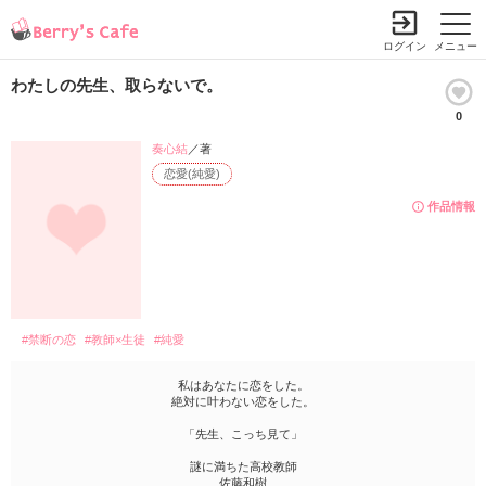
ログイン
メニュー
わたしの先生、取らないで。
0
奏心結
／著
恋愛(純愛)
作品情報
#禁断の恋
#教師×生徒
#純愛
私はあなたに恋をした。
絶対に叶わない恋をした。
「先生、こっち見て」
謎に満ちた高校教師
佐藤和樹