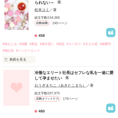
られない～
完
松本ユミ
／著
総文字数/144,360
245ページ
恋愛(純愛)
458
#幼なじみ
#溺愛
#再会
#両片想い
#初恋
#スパダリ
#大人の恋
#御曹司
#独占欲
#ハッピーエンド
表紙を見る
冷徹なエリート社長はセフレな私を一途に愛
して孕ませたい
完
幼なじみの哲平に淡い恋心を抱いていた美桜。

おうぎまちこ（あきたこまち）
／著
しかし、ある出来事をきっかけに二人の関係は壊れてしまう。

総文字数/207,975
関係修復もできないまま、美桜は両親の離婚によって

179ページ
恋愛(オフィスラブ)
引っ越すことになり、哲平とも離れ離れになった。

それから約十二年後。

480