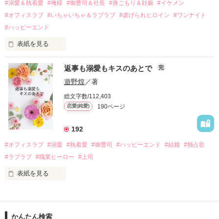
過去の傷から、二度と会いたくないと思っていた哲平に

#溺愛＆執着愛
#俺様
#御曹司＆社長
#身ごもり＆妊娠
#イケメン
運命のような再会を果たす。

#オフィスラブ
#いちゃいちゃ＆ラブラブ
#虐げられヒロイン
#ワンナイト
そして、ひょんなことから

#ハッピーエンド
酔った勢いで一夜を共にしてしまった。

表紙を見る
さらに、美桜が初めてだと知った哲平は

『責任をとる、結婚しよう』と真っ直ぐに告げてきた。

　おかしな噂を流されて前の職場でうまくいかなかった梅田美
戸惑う美桜とは裏腹に、好きという気持ちを隠すことなく

返事も溺愛もキスのあとで
完
桜は、海外で傷心旅行をしていたところ、日本人美青年と出会
甘やかしてくる。

い、酒の勢いもあり一夜限りの関係となる。

遊野煌
／著
　帰国後、美桜は新しい職場でワンナイトした美青年と再会。
そんなある日、哲平は美桜がストーカー被害に

総文字数/112,403
なんと彼の正体は、とある財閥御曹司にも関わらず、一族を離
遭っていることを知る。

190ページ
恋愛(純愛)
れて起業した新進気鋭の実業家、社内でも冷徹だと評判な社長
美桜を守るため、哲平は同居を提案してきて――。

――御影恭司その人だったのだ――！

　なぜか恭司から飼い猫の世話係を命じられた美桜は、猫の世
192
話を口実にしばしば呼び出された上、二人はいわゆる身体だけ
夏木美桜(なつきみお)

#オフィスラブ
#溺愛
#執着愛
#御曹司
#ハッピーエンド
#結婚
#独占欲
✕

#ラブラブ
#職業ヒーロー
#上司
鳴海哲平 (なるみてっぺい)

表紙を見る
作品を読む
止まっていたはずの二人の時間が、再び動き出す。

舞川雛子（26）は大手お菓子メーカー、三日月製菓コーポレー
再会から始まる、溺愛ラブ。

ションの企画戦略室で働いている。

また雛子には2年前から付き合いはじめ、半年前から同棲を始
2026.6.5～2026.7.25

かんたん検索