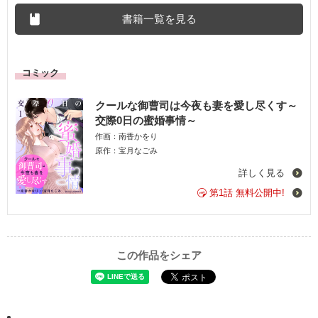
書籍一覧を見る
コミック
クールな御曹司は今夜も妻を愛し尽くす～
交際0日の蜜婚事情～
作画：南香かをり
原作：宝月なごみ
詳しく見る
第1話 無料公開中!
この作品をシェア