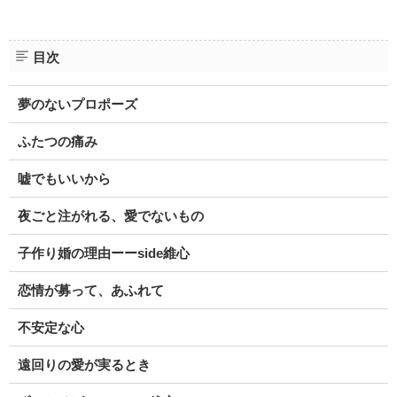
目次
夢のないプロポーズ
ふたつの痛み
嘘でもいいから
夜ごと注がれる、愛でないもの
子作り婚の理由ーーside維心
恋情が募って、あふれて
不安定な心
遠回りの愛が実るとき