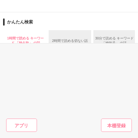
そして十年後。

図書館で出会い、慎ましいお付き合いをして来た彼からのプロ
私を、本物のお嫁さんにしてください。

深冬は若きホテル王として再び杏香の前に姿を見せる。

ポーズ。幸せいっぱいのその時、彼の嘘を告げられて……

「お前の中では終わったかもしれないが、

かんたん検索
公開 2019.4.10〜　完結 2019.7.12

俺の中では終わることすらできていない。

＊ … * … ＊ … * …＊ … * … ＊ … * …＊ … * 

それに――終わらせたくない」

1時間で読める キーワー
30分で読める キーワード
2時間で読める切ない話
中瀬  理沙  ナカセ リサ

十年間、忘れられずに想い続けていたのは杏香だけではなかっ
ド 「独占欲」 の話
「地味子」 の話
 26才  子供向け玩具メーカー さくら堂の国内営業部勤務。趣味
た。

は恋愛小説を読むこと。経済難の実家への仕送りの為、慢性的
誤解を解き、再びやり直そうとするふたりだが……。

作品を読む
に金欠ぎみ。

（今度こそ彼を失ったら、私はまたあの朝と同じ思いをする）

北条 奏人  ホウジョウ カナト

愛しているのに踏み込めず、

28才  理沙の恋人。誠実で優しく穏やかな人柄だと思っていた
『終わらせない』ために『始めない』ことを選ぼうとする杏
のだけれど、実は嘘つきの社長候補で……

香。

「お前が信じるのは俺の言葉だけでいい」

恋愛(純愛)
恋愛(純愛)
恋愛(オフィスラブ)
恋愛(オフ
再会した初恋の幼
【書籍化】幼馴染
俺の嫁になれ～一
正しい『
「全部くれてやる。俺はお前のものだ。これから一生、永遠
馴染との距離が近
のエリート外交官
途な御曹司の強す
証致しま
に」

作品を読む
すぎて困ってま
にカラダから堕と
ぎる独占愛～
景佳／著
アプリ
す！ ～離れて初
されそうです
楠ノ木雫／著
みなつき菫／著
滝井みらん／著
呪いを解く鍵はただひとり、愛した人の言葉だけ――。
めて気付く恋～