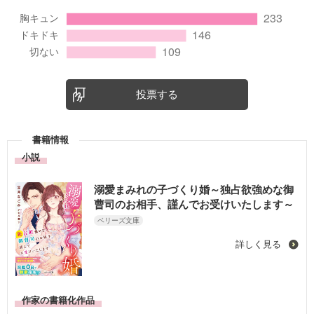
投票する
書籍情報
小説
溺愛まみれの子づくり婚～独占欲強めな御
曹司のお相手、謹んでお受けいたします～
ベリーズ文庫
詳しく見る
作家の書籍化作品