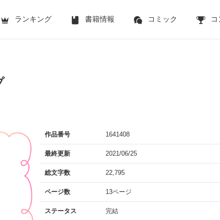
ランキング
書籍情報
コミック
コ
プ
作品番号
1641408
最終更新
2021/06/25
総文字数
22,795
ページ数
13ページ
ステータス
完結