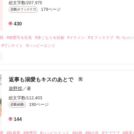
ないまま、美桜は両親の離婚によって

総文字数/207,975
なり、哲平とも離れ離れになった。

179ページ
恋愛(オフィスラブ)
年後。

430
二度と会いたくないと思っていた哲平に

会を果たす。

俺様
#御曹司＆社長
#身ごもり＆妊娠
#イケメン
#オフィスラブ
#いちゃ
なことから

#ワンナイト
#ハッピーエンド
夜を共にしてしまった。

初めてだと知った哲平は

結婚しよう』と真っ直ぐに告げてきた。

流されて前の職場でうまくいかなかった梅田美桜は、海外で傷心旅行を
裏腹に、好きという気持ちを隠すことなく

年と出会い、酒の勢いもあり一夜限りの関係となる。



は新しい職場でワンナイトした美青年と再会。なんと彼の正体は、とあ
返事も溺愛もキスのあとで
完
族を離れて起業した新進気鋭の実業家、社内でも冷徹だと評判な社長―
哲平は美桜がストーカー被害に

遊野煌
／著
―！

を知る。

ら飼い猫の世話係を命じられた美桜は、猫の世話を口実にしばしば呼び
、哲平は同居を提案してきて――。

総文字数/112,403
190ページ
恋愛(純愛)
みお)

144
作品を読む
みてっぺい)

溺愛
#執着愛
#御曹司
#ハッピーエンド
#結婚
#独占欲
#ラブラブ
#職業