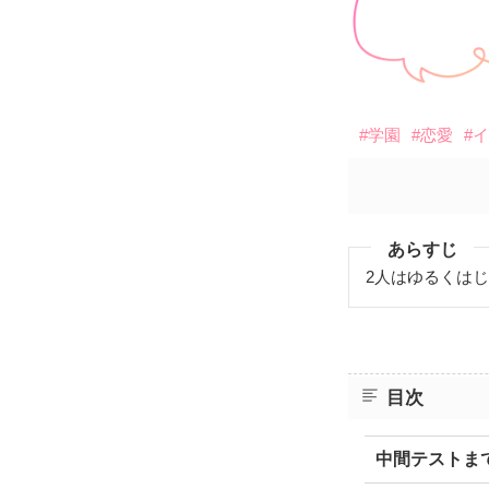
#学園
#恋愛
#
あらすじ
2人はゆるくは
目次
中間テストま