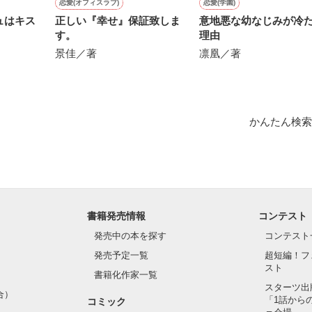
恋愛(オフィスラブ)
恋愛(学園)
ュはキス
正しい『幸せ』保証致しま
意地悪な幼なじみが冷
す。
理由
景佳／著
凛凰／著
かんたん検索
書籍発売情報
コンテスト
発売中の本を探す
コンテスト
発売予定一覧
超短編！フ
スト
書籍化作家一覧
スターツ出
合）
「1話から
コミック