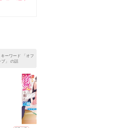
いている。

（26）がいる
た。

室の上司である
、同居まで提案
 キーワード 「オフ
ブ」 の話