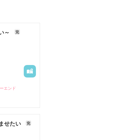
ない～
完
ピーエンド
ませたい
完