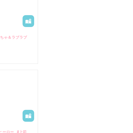
いちゃ＆ラブラブ
していたとこ
る財閥御曹司に
―御影恭司その
出された上、二
ヒーロー
#上司