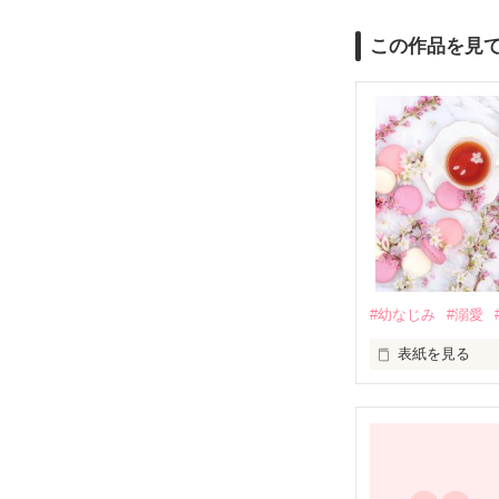
この作品を見
#幼なじみ
#溺愛
表紙を見る
幼なじみの哲平
しかし、ある出