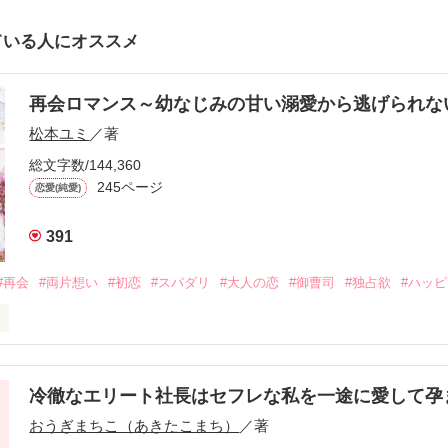
ている人にオススメ
再会ロマンス～幼なじみの甘い溺愛から逃げられ
松本ユミ
／著
総文字数/144,360
245ページ
恋愛(純愛)
391
#再会
#両片想い
#初恋
#スパダリ
#大人の恋
#御曹司
#独占欲
#ハッ
冷徹なエリート社長はセフレな私を一途に愛して孕
に淡い恋心を抱いていた美桜。

おうぎまちこ（あきたこまち）
／著
来事をきっかけに二人の関係は壊れてしまう。
