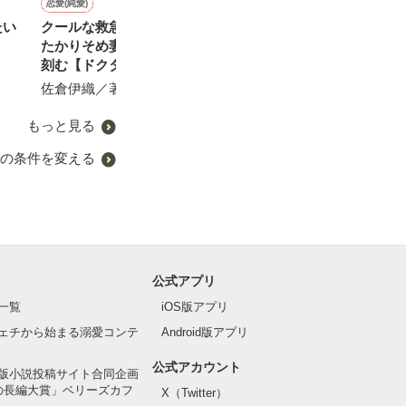
恋愛(純愛)
恋愛(キケン・ダーク)
恋愛(その他)
恋愛(学園)
たい
クールな救急医は囲い娶っ
月夜に笑った悪魔
心に♪留まる
眼鏡の下は、美
たかりそめ妻に滾る溺愛を
た。
Neno／著
※※Mamo※※／著
刻む【ドクター兄弟シリー
みみみ.com／著
ズ】
佐倉伊織／著
もっと見る
の条件を変える
公式アプリ
一覧
iOS版アプリ
ェチから始まる溺愛コンテ
Android版アプリ
公式アカウント
版小説投稿サイト合同企画
の長編大賞」ベリーズカフ
X（Twitter）