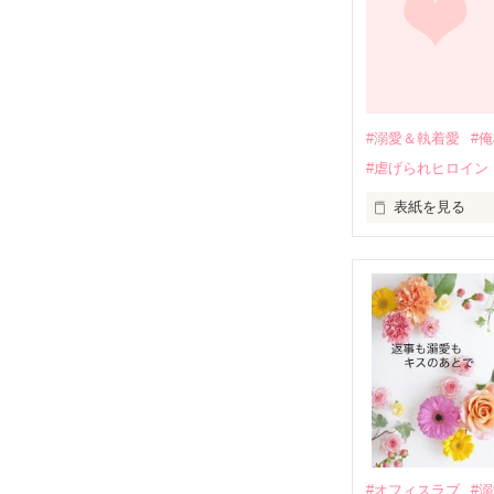
関係修復もでき
引っ越すことに
それから約十二
過去の傷から、
運命のような再
#溺愛＆執着愛
#
そして、ひょん
#虐げられヒロイン
酔った勢いで一
表紙を見る
さらに、美桜が
『責任をとる、
　おかしな噂を
戸惑う美桜とは
ろ、日本人美青
甘やかしてくる。
　帰国後、美桜
も関わらず、一
そんなある日、
人だったのだ―
遭っていること
　なぜか恭司か
美桜を守るため
夏木美桜(なつき
✕

鳴海哲平 (なる
#オフィスラブ
#