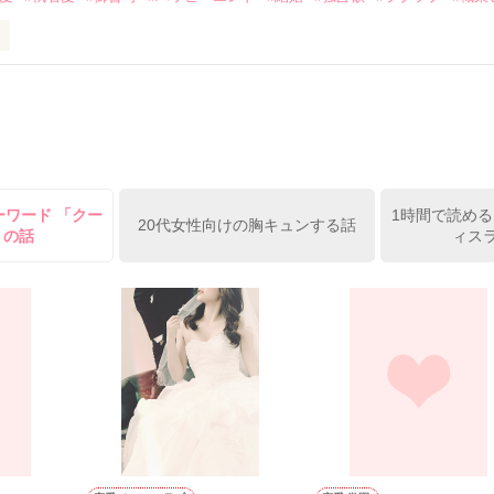
ずの二人の時間が、再び動き出す。

、溺愛ラブ。

）は大手お菓子メーカー、三日月製菓コーポレーションの企画戦略室で働
7.25

年前から付き合いはじめ、半年前から同棲を始めた、同期で恋人の石垣守
姫原由羅（24）との浮気が発覚した上、いつのまにか元カノにされてい
便利屋雛子』と馬鹿にされ、一人こっそり泣いていた雛子に、企画戦略
）が『──俺と結婚してくれないか』といきなりプロポーズをしてきた上
ていた話の改稿版です＊

ーワード 「クー
1時間で読める
俺の雛子』🦅

20代女性向けの胸キュンする話
 の話
ィスラ
ひぃ、雛子？！！！』🐥

上司が見せる素顔は、なぜか想像以上に甘くて……🐥💓🦅

作品を読む
用の画像も全てフリー素材です。

.6.3〜7.20完結です。　

にて恋愛トレンド1位でした〜良かったら読んで頂けると嬉しいです。
作品を読む