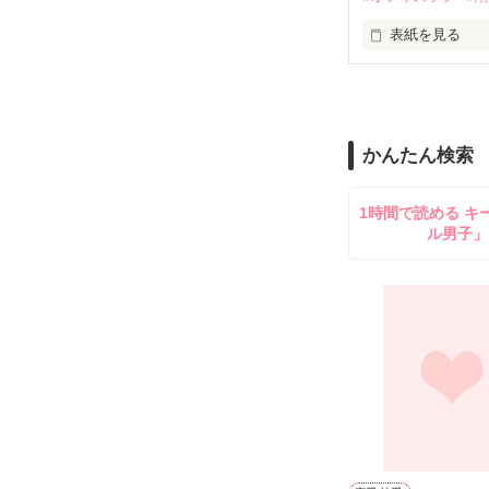
止まっていたは
表紙を見る
再会から始まる
舞川雛子（26
2026.6.5～2026.
また雛子には2
のだが、後輩の
守と由羅から『
かんたん検索
雪瀬鷹哉（29
＊以前、公開し
してきて──？

1時間で読める キ
鷹哉『宜しくな、
ル男子」
雛子『俺の……
シゴデキで冷徹な
※表紙も作中使
※執筆期間2026
※他サイトさん