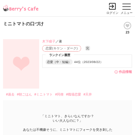
ログイン
メニュー
ミニトマトの口づけ
23
木下瞳子
／著
恋愛(キケン・ダーク)
完
ランクイン履歴
恋愛（中・短編）
44位（2023/08/22）
作品情報
#過去
#朝ごはん
#ミニトマト
#同僚
#職場恋愛
#天井
「ミニトマト、きらいなんですか？
いい大人なのに？」
あなたは不機嫌そうに、ミニトマトにフォークを突き刺した