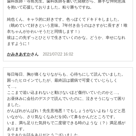
歯科医師・寺島先生。歯科医師を書いた経験から、勝手な仲間意識
を抱いて応援しておりました。粘り勝ちですね。
純也くん、キャラ的に好きです。色っぽくてドキドキしました。
（眺めていて好きという意味。7年付き合うのはさすがに長すぎ！唯
衣ちゃんがかわいそうだと同情します！）
彼はこの先ずっとひとりで生きていくのかな。どうか、幸せになれ
ますように！
かみきあすか
さん
2021/07/22 16:02
毎日毎日、胸が痛くなりながらも、心待ちにして読んでいました。
困ったヒロインでしたが、最終話は臆病で可愛くていじらしく
て…。
ここまで追い込まれないと動けないほど傷付いていたのかと…。
お昼休みに会社のデスクで読んでいたのに、泣きそうになって困り
ました。
がんばれがんばれ！先生意地悪！でもしょうがないよね！などと思
いながら、さり気なくなみだを拭いて鼻をかんだところです。
いま、満ち足りた気持ちで二度寝できる時のような（？）満足感が
あります。
ステキなお話をありがとうございました。