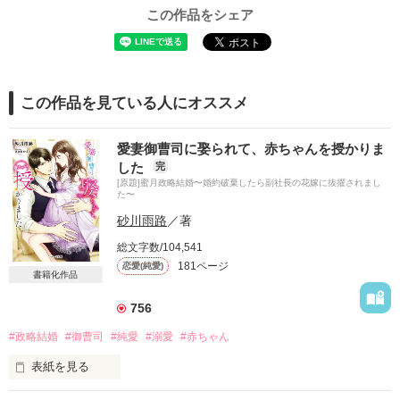
この作品をシェア
この作品を見ている人にオススメ
愛妻御曹司に娶られて、赤ちゃんを授かりま
した
完
[原題]蜜月政略結婚〜婚約破棄したら副社長の花嫁に抜擢されまし
た〜
砂川雨路
／著
総文字数/104,541
181ページ
恋愛(純愛)
書籍化作品
756
#政略結婚
#御曹司
#純愛
#溺愛
#赤ちゃん
表紙を見る