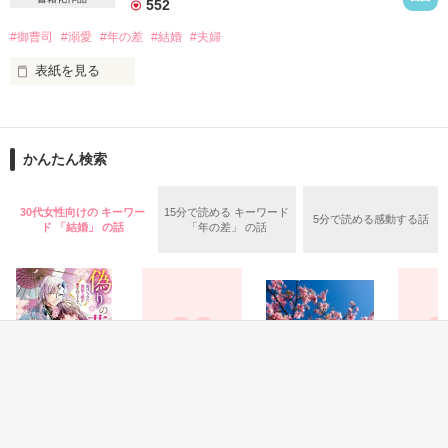
552
赤字寸前の小さな弁護士事務所でパラリーガルとして働く繭
＊＊＊＊＊

は、ひとり息子の旬太と暮らす

#御曹司
#溺愛
#年の差
#結婚
#夫婦
2020.6.1〜2020.6.8

シングルマザー。地味でも平穏な日常を大切に暮らしていた
表紙を見る
が……旬太のパパであるエリート弁護士

樹とまさかの再会！？　意地悪で、とびきり甘い彼の誘惑に繭
今日の佳き日

はあらがえなくて……。

幾子（いくこ）はあなたに嫁ぎます。

作品を読む
かんたん検索
12歳年上で、笑顔が優しい旦那様。

だけど、その瞳の奥にあるものはなに？

30代女性向けの キーワー
15分で読める キーワード
5分で読める感動する話
三実（みつざね）さん、あなたは一体何者なの？

ド 「結婚」 の話
「年の差」 の話
作品を読む
幾子、二十歳のお嫁入りストーリー

※※※

2019.12.24

改稿2020.1.24

※※※

恋愛(純愛)
恋愛(ラブコメ)
恋愛(純愛)
恋愛(ラブ
偽りの花嫁～虐げ
冷たい旦那様
未知の世界６
旦那様は