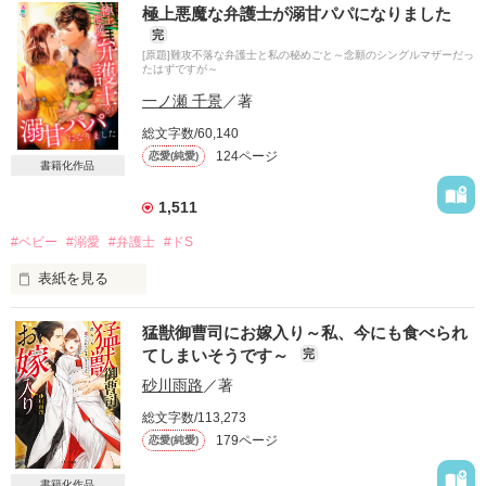
大好きな人には婚約者がいる

極上悪魔な弁護士が溺甘パパになりました
完
それでもあなたのことが好き

[原題]難攻不落な弁護士と私の秘めごと～念願のシングルマザーだっ
たはずですが～
叶わなくてもいい

一ノ瀬 千景
／著
想うだけでいい

総文字数/60,140
……と思っていたんだけど

124ページ
恋愛(純愛)
書籍化作品
想い人といきなり婚約&同棲

1,511
不破咲花（ふわさいか）27歳

#ベビー
#溺愛
#弁護士
#ドS
×

表紙を見る
建設会社副社長

榛名佑（はるなたすく）29歳

猛獣御曹司にお嫁入り～私、今にも食べられ
『それは、また身体で払ってくれるって意味か？』

てしまいそうです～
完
　　　　難攻不落なドS王子・高坂樹（32）

砂川雨路
／著
運命のいたずら？

　　　　　　　　　　×

はたまた必然？

総文字数/113,273
179ページ
恋愛(純愛)
『結婚願望はありません！』

ねえ、私のこと花嫁にしてくれますか？

　　　　枯れ気味のシングルマザー・妹尾繭（28）

書籍化作品