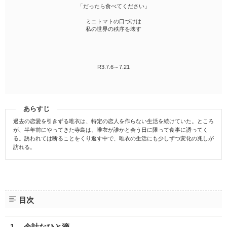
「だったら食べてください」
ミニトマトの口づけは
私の世界の秩序を壊す
R3.7.6～7.21
あらすじ
過去の恋愛を引きずる唯衣は、特定の恋人を作らない生活を続けていた。ところ
が、半年前にやってきた寺島は、唯衣が誰かと会う日に限って食事に誘ってく
る。誘われては断ることをくり返す中で、唯衣の生活にも少しずつ変化の兆しが
訪れる。
目次
1. 余計なひと滴