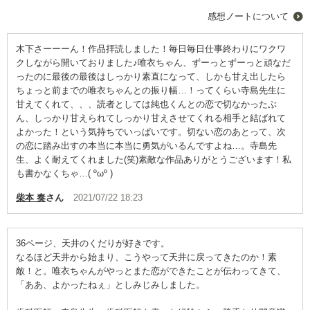
感想ノートについて
木下さーーーん！作品拝読しました！毎日毎日仕事終わりにワクワ
クしながら開いておりました♪唯衣ちゃん、ずーっとずーっと頑なだ
ったのに最後の最後はしっかり素直になって、しかも甘え出したら
ちょっと前までの唯衣ちゃんとの振り幅…！ってくらい寺島先生に
甘えてくれて、、、読者としては純也くんとの恋で切なかったぶ
ん、しっかり甘えられてしっかり甘えさせてくれる相手と結ばれて
よかった！という気持ちでいっぱいです。切ない恋のあとって、次
の恋に踏み出すの本当に本当に勇気がいるんですよね…。寺島先
生、よく耐えてくれました(笑)素敵な作品ありがとうございます！私
も書かなくちゃ…( ºωº )
柴本 奏
さん
2021/07/22 18:23
36ページ、天井のくだりが好きです。
なるほど天井から始まり、こうやって天井に戻ってきたのか！素
敵！と。唯衣ちゃんがやっとまた恋ができたことが伝わってきて、
「ああ、よかったねぇ」としみじみしました。