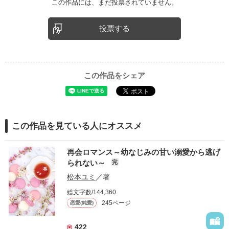
この作品には、まだ投票されていません。
投票する
この作品をシェア
この作品を見ている人にオススメ
再会ロマンス～幼なじみの甘い溺愛から逃げ
られない～
完
松本ユミ
／著
総文字数/144,360
245ページ
恋愛(純愛)
422