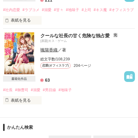
#社内恋愛
#ラブコメ
#溺愛
#甘々
#地味子
#上司
#キス魔
#オフィスラブ
「ずっと、あなたが欲しかった」

表紙を見る
無愛想なのに、その唇が紡ぐ言葉は甘くて。

クールな社長の甘く危険な独占愛
完
「少しも思わなかったんですか？

[原題]キス・ゲーム
……俺にこういうコトされるって」

20160810 マカロン文庫より発売のため

颯陽香織
／著
発売日には試し読み公開とさせていただきます

無関心そうに見えて、突然唇を奪ってくる。

総文字数/108,239
204ページ
恋愛(オフィスラブ)
読者さまに感謝！

「俺にだけ、溺れていてください」

書籍化作品
63
#社長
#御曹司
#溺愛
#男目線
#地味子
理系な彼の愛し方は予測不能。

★☆★☆★☆★☆★☆★☆★☆★☆★☆★☆★☆

表紙を見る
でも、彼のこと……決して嫌いじゃない。

2018年2月9日。

音羽課長は仕事ができる

*†*:;;;:*†*:;;;:*†*:;;;:*†*:;;;:*†*:;;;:*†*

書籍化に伴い、試し読み設定とさせていただいております。

しかも流行りの塩系男子

かんたん検索
------

だけど女心にとても鈍感
