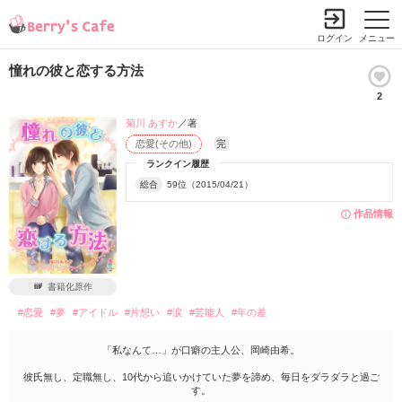
ログイン
メニュー
憧れの彼と恋する方法
2
菊川 あすか
／著
恋愛(その他)
完
ランクイン履歴
総合
59位（2015/04/21）
作品情報
書籍化原作
#恋愛
#夢
#アイドル
#片想い
#涙
#芸能人
#年の差
「私なんて…」が口癖の主人公、岡崎由希。
彼氏無し、定職無し、10代から追いかけていた夢を諦め、毎日をダラダラと過ご
す。