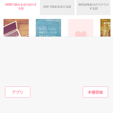
チョコレート専門メーカーで生まれる、

2時間で読めるほのぼのす
30代女性向けのワクワク
ビター（10％）スイート（90％）な恋模様。

15分で読める泣ける話
今日も誰かに告られては

る話
する話
「キスしたくなったら、負けだから」

「それは気の迷いだ」と一刀両断

Berry's cafe限定

映像制作会社の秘書室に勤務する《長尾さつき（28歳）》

公開 H27.11.4～　完結 H28.1.12

「氷の王様」と揶揄されるほど、冷徹無比な社長《桐田和茂
いやいやその相手

（30歳）》

専務のお嬢さんですよー！

出世に響きますよー！

総合ランキング１位をいただきました（錯覚？）

彼の一挙一動に震え上がる毎日のさつきだったが、ある日本当
の彼を見てしまい……。

読者の皆様、感想やレビューをくださった方々、

「そこまで言うなら責任取れよ」

本当にありがとうございます！☆

恋愛(オフィスラブ)
恋愛(純愛)
恋愛(ラブコメ)
ファンタ
2016.1.11 スタート

はい？

手を、つない
恋人にしたい人と
イケメン御曹司は
異世界転
2016.9.15 完結

で 〜ふたりの未
結婚したい人とは
一途な溺愛王子で
ら、楽し
「命令。春川くん、俺の彼女になりなさい」

来〜
別だよね？―――
した～愛の重さは
ライフを
終わった……。よかった終えられて。

激しく同意するの
ヘビー級？！～
い!!
相馬佐和子／著
冬馬亮／著
織原深雪／著
織原深雪
どうしてもわたしが照れてしまうたちなので、読者をドキドキ
作品を読む
で別れましょう
させられる作品にできたのか、心配なところですが。

キス魔で天然俺様な

音羽良悟（おとわりょうご）三十一歳に

もっと見る
アプリ
途中随分放置してしまって、すみませんでした。

今日も今日とて振り回される

おつきあいいただきまして、本当にありがとうございました。

かんたん検索の条件を変える
ごく普通のツッコミ体質な地味メガネOL

------

春川めぐ 二十五歳
