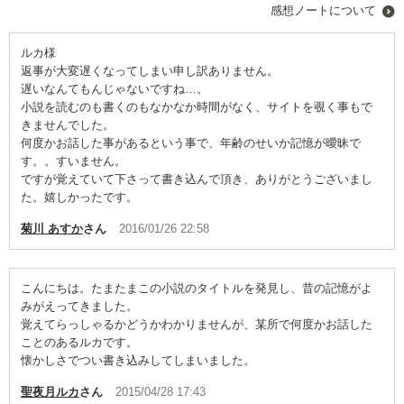
感想ノートについて
ルカ様
返事が大変遅くなってしまい申し訳ありません。
遅いなんてもんじゃないですね…。
小説を読むのも書くのもなかなか時間がなく、サイトを覗く事もで
きませんでした。
何度かお話した事があるという事で、年齢のせいか記憶が曖昧で
す。。すいません。
ですが覚えていて下さって書き込んで頂き、ありがとうございまし
た。嬉しかったです。
菊川 あすか
さん
2016/01/26 22:58
こんにちは。たまたまこの小説のタイトルを発見し、昔の記憶がよ
みがえってきました。
覚えてらっしゃるかどうかわかりませんが、某所で何度かお話した
ことのあるルカです。
懐かしさでつい書き込みしてしまいました。
聖夜月ルカ
さん
2015/04/28 17:43