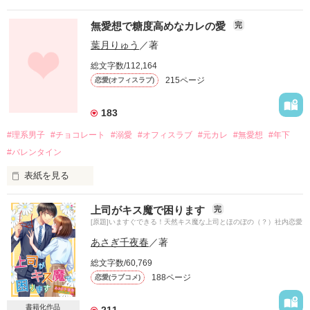
無愛想で糖度高めなカレの愛
完
葉月りゅう
／著
総文字数/112,164
215ページ
恋愛(オフィスラブ)
183
#理系男子
#チョコレート
#溺愛
#オフィスラブ
#元カレ
#無愛想
#年下
#バレンタイン
表紙を見る
上司がキス魔で困ります
完
甘い恋に、苦い思い出がある私。

[原題]いますぐできる！天然キス魔な上司とほのぼの（？）社内恋愛
イケメンなのに研究以外興味がないという噂の後輩が、

あさぎ千夜春
／著
そんな私に突然求愛してきました。

総文字数/60,769
188ページ
恋愛(ラブコメ)
*†*:;;;:*†*:;;;:*†*:;;;:*†*:;;;:*†*:;;;:*†*

書籍化作品
211