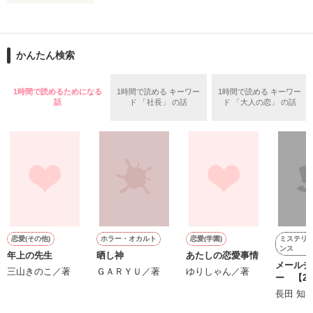
＝＝＝＝＝＝＝＝＝＝＝＝

「俺と出会ってから

かんたん検索
泣かせてばかりで…ゴメン…」

ユウは悲しく微笑む・・・・

1時間で読めるためになる
1時間で読める キーワー
1時間で読める キーワー
話
ド 「社長」 の話
ド 「大人の恋」 の話
不倫　教師との禁断の愛

悩み傷つき　精一杯愛した人

「俺なら　亜恋を

泣かせたりしないのに…」

愛斗はまっすぐ私を見る。

ミステリ
恋愛(その他)
ホラー・オカルト
恋愛(学園)
ンス
年上の先生
晒し神
あたしの恋愛事情
メールチ
ユウと愛斗の間で

三山きのこ／著
ＧＡＲＹＵ／著
ゆりしゃん／著
ー 【2
揺れ動く　私は

長田 知
再び涙恋の魔法にかけられ
