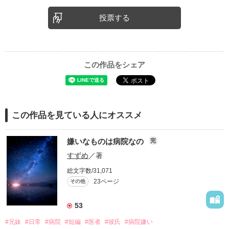
投票する
この作品をシェア
この作品を見ている人にオススメ
嫌いなものは病院なの
完
すずめ
／著
総文字数/31,071
23ページ
その他
53
#兄妹
#日常
#病院
#短編
#医者
#彼氏
#病院嫌い