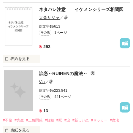
ネタバレ注意 イケメンシリーズ相関図
大森サジャ
／著
総文字数/613
1ページ
その他
293
表紙を見る
イケメンシリーズ相関図

涙恋～RUIRENの魔法～
完
第一弾から第十弾

Via
／著
総文字数/223,841
作品を読むのに役立てばと思います
441ページ
その他
13
作品を読む
#不倫
#先生
#三角関係
#妊娠
#死
#涙
#新しい恋
#サッカー
#魔法
表紙を見る