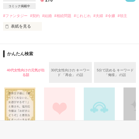
ライ 年齢不明

エリカの領地で行き倒れていた青年。

コミック掲載中
ハッとするくらい綺麗な顔をしている。

#ファンタジー
#契約
#結婚
#相続問題
#じれじれ
#夫婦
#令嬢
#領主
焦げ茶の髪に、紫の瞳。

事故に遭ったのか、一部記憶がない。

表紙を見る
+--+--+--+--+--+--+--++--+--+--+--+--+--+--+

**お知らせ**

2017年1月10日

レビューありがとうございます！
かんたん検索
読んでくださる皆様のおかげで

書籍化していただけることになりました。

作品を読む
40代女性向けの元気が出
30代女性向けの キーワー
5分で読める キーワード
それに伴い、2016年12月9日より

る話
ド 「再会」 の話
「俺様」 の話
試し読みとさせていただきます。

読んでくださった皆様

本当にありがとうございました！

旧題：『今宵、契約の口づけを』

******

ファンタジー
恋愛(純愛)
青春・友情
その他
“ベルンシュタイン伯爵家の令嬢は、
