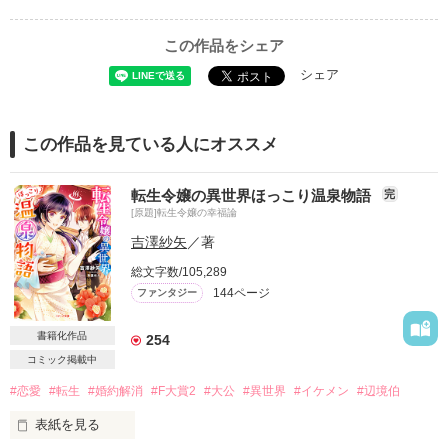
この作品をシェア
シェア
この作品を見ている人にオススメ
転生令嬢の異世界ほっこり温泉物語
完
[原題]転生令嬢の幸福論
吉澤紗矢
／著
総文字数/105,289
144ページ
ファンタジー
書籍化作品
254
コミック掲載中
#恋愛
#転生
#婚約解消
#F大賞2
#大公
#異世界
#イケメン
#辺境伯
表紙を見る