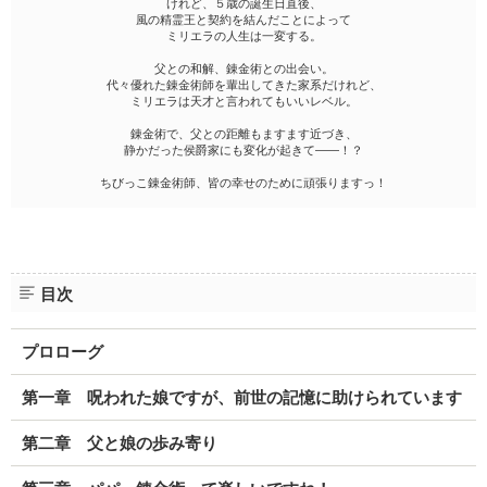
けれど、５歳の誕生日直後、
風の精霊王と契約を結んだことによって
ミリエラの人生は一変する。
父との和解、錬金術との出会い。
代々優れた錬金術師を輩出してきた家系だけれど、
ミリエラは天才と言われてもいいレベル。
錬金術で、父との距離もますます近づき、
静かだった侯爵家にも変化が起きて――！？
ちびっこ錬金術師、皆の幸せのために頑張りますっ！
目次
プロローグ
第一章 呪われた娘ですが、前世の記憶に助けられています
第二章 父と娘の歩み寄り