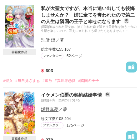
スターツ出版文庫より2019年12月発売予定

私が大聖女ですが、本当に追い出しても後悔
書籍タイトル：婚約破棄されたので、異世界で温泉宿始めます

しませんか？ 姉に全てを奪われたので第二
の人生は隣国の王子と幸せになります
完
トレヴィア王国クレッグ子爵家の長女エリカは、婚約者の浮気
[原題]追放された聖女は、捨てられた森で訳アリ美青年を拾う～今の
現場に遭遇したショックで前世の記憶を思い出す。

生活が楽しいので、迎えに来られても帰りたくありません！～
前世は日本のOL。結婚直前で恋人に振られてからは、仕事に情
別所 燈
／著
熱を傾けていた。

総文字数/155,167
生まれ変わっても前世と同じような失恋をした事で、今回の人
書籍化作品
52ページ
ファンタジー
生も恋愛に希望を持つのは諦め、ほかに楽しみを探そうとす
る。

603
そんな中、失恋の傷を癒していた領地で、とても綺麗な顔をし
#聖女
#無自覚ざまぁ
#追放
#異世界恋愛
#隣国の王子
た青年が行き倒れているのを発見して…

イケメン伯爵の契約結婚事情
完
+--+--+--+--+--+--+--++--+--+--+--+--+--+--+

[原題]今宵、契約の口づけを
エリカ・クレッグ 19歳

坂野真夢
／著
クレッグ子爵家の長女。

精神的なショックを受けた事で前世の記憶を思い出す。

総文字数/108,404
黒髪、翠目でそれなりに可愛い外見だけれど、貴族社会ではい
175ページ
ファンタジー
たって平凡、元婚約者には地味だと思われていた。

書籍化作品
270