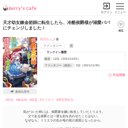
ログイン
メニュー
天才幼女錬金術師に転生したら、冷酷侯爵様が溺愛パパ
にチェンジしました！
401
雨宮れん
／著
ファンタジー
完
ランクイン履歴
総合
12位（2021/12/01）
ファンタジー（総合）
2位（2021/11/30）
作品情報
書籍化原作
#幼女
#錬金術
#精霊
#モフモフ
#異世界転生
気がついた時には、侯爵家令嬢に転生していたミリエラ。
父である侯爵とは一度も顔を合わせたことはない。
なぜなら、ミリエラの生が母の死の原因となったから。