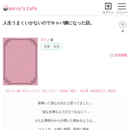
ログイン
メニュー
人生うまくいかないのでキャバ嬢になった話。
0
田中
／著
青春・友情
作品情報
#キャバ嬢
#キャバクラ
#コメディ
#短編
#推し
#仕事
#高校生活
#友情
夜職って楽なものだと思ってました…
「楽な仕事なんてひとつもない！」
そんな事誰かからか聞いた事あるような…
コミュ力、お酒に派閥。同伴に指名。