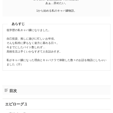
あぁ…辞めたい。
1から始める私のキャバ嬢物語。
あらすじ
低学歴の私キャバ嬢になりました。
自己投資、推しに遊びに忙しいお年頃。
そんな私特に夢もなく途方に暮れる日々。
今までにしたバイト数しれず…
高校生活上手くいかなすぎて人生詰みすぎ。
私がキャバ嬢になった理由とキャバクラで体験した数々のお話を物語にしちゃい
ました（汗）
目次
エピローグ.1