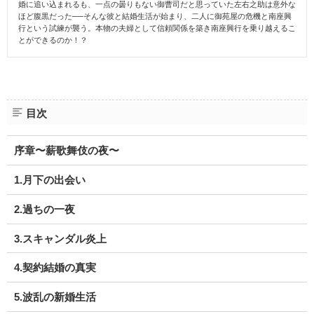
婚に追い込まれるも、一点の曇りもない御曹司だと思っていた左右之助は意外な
ほど腹黒だった──そんな彼と結婚生活が始まり、二人に御苑屋の危機と南座興
行という試練が襲う。本物の夫婦として信頼関係を築き南座興行を乗り越えるこ
とができるのか！？
目次
序章〜薪歌舞伎の夜〜
1.月下の出会い
2.過ちの一夜
3.スキャンダル炎上
4.契約結婚の真実
5.波乱の新婚生活