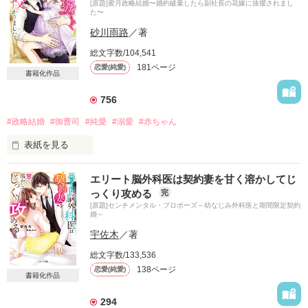
[原題]蜜月政略結婚〜婚約破棄したら副社長の花嫁に抜擢されまし
た〜
たとえあなたが私の前から

砂川雨路
／著
姿を消そうとも

総文字数/104,541
残してくれたこの命を

181ページ
恋愛(純愛)
大切に育てていこうと

書籍化作品
心に決めた

756
#政略結婚
#御曹司
#純愛
#溺愛
#赤ちゃん
＝＝＝＝＝＝＝＝＝

整形外科医　33歳

表紙を見る
眞木　涼晴　（まき　りょうせい）

×

大好きな人には婚約者がいる

シングルマザー　28歳

エリート脳外科医は契約妻を甘く溶かしてじ
藍葉　茜音　（あいば　あかね）

っくり攻める
完
それでもあなたのことが好き

＝＝＝＝＝＝＝＝＝

[原題]センチメンタル・プロポーズ～幼なじみ外科医と期間限定契約
婚～
叶わなくてもいい

宇佐木
／著
想うだけでいい

【公開日：2021/03/31】

総文字数/133,536
【完結日：2021/04/02】
……と思っていたんだけど

138ページ
恋愛(純愛)
書籍化作品
想い人といきなり婚約&同棲

294
作品を読む