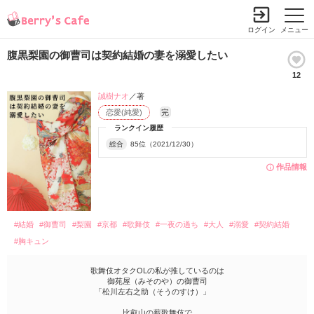
ログイン
メニュー
腹黒梨園の御曹司は契約結婚の妻を溺愛したい
12
誠樹ナオ
／著
恋愛(純愛)
完
ランクイン履歴
総合
85位（2021/12/30）
作品情報
#結婚
#御曹司
#梨園
#京都
#歌舞伎
#一夜の過ち
#大人
#溺愛
#契約結婚
#胸キュン
歌舞伎オタクOLの私が推しているのは
御苑屋（みそのや）の御曹司
「松川左右之助（そうのすけ）」
比叡山の薪歌舞伎で