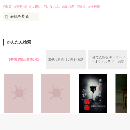
不破咲花（ふわさいか）27歳

#偽装
#契約婚
#片想い
#幼なじみ
#歳の差
#医者
#外科医
×

表紙を見る
建設会社副社長

榛名佑（はるなたすく）29歳

二度は出逢えない景色を見て、感じて、想って、

かんたん検索
別れる瞬間を想像した時、

運命のいたずら？

はたまた必然？

幸せだった時間を思い返して切なくなる

5分で読める キーワード
3時間で読める怖い話
30代女性向けの泣ける話
「オフィスラブ」 の話
ねえ、私のこと花嫁にしてくれますか？

それは私が『それでもいい』と受け入れ、望んだこと

＊＊＊＊＊

だけど密かに願ってる

2020.6.1〜2020.6.8

奇跡がもう一度、おきますように

作品を読む
ホラー・オカルト
ホラー・オカルト
恋愛(純愛)
ホラー・
444
人生終了ゲーム
西岡三兄弟の異常
死体写真
●2020.10.29～11.5●
