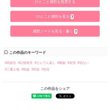
ひとこと感想を投票する
ひとこと感想を見る
3
感想ノートを見る・書く
3
この作品のキーワード
#高校生
#記憶喪失
#どんでん返し
#家族
#友情
#切ない
#二重人格
#怪盗
#同居
#色盲
この作品をシェア