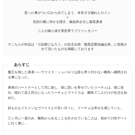
思った事がつい口から出てしまう、本音ダダ漏れヒロイン
×
笑顔の裏に何かを隠す、嫉妬剥き出し腹黒勇者
二人が織り成す異世界ラブファンタジー
※こちらの作品は「小説家になろう」の自主企画「腹黒恋愛短編企画」に投稿さ
せて頂いたものを掲載しております
あらすじ
魔王を倒した勇者――ヴァイス・シュバルツは誰も寄り付かない離島へ幽閉され
る事になった。
勇者のパートナーとして共に旅し、彼に思いを寄せていたリーチェは、彼に告
白。晴れて恋人同士になったリーチェとヴァイスは、離島で二人だけの生活を始
めた。
顔も心もイケメンなヴァイスとの甘い日々に、リーチェは幸せを感じていた。
三ヶ月に一度のみ、離島から出ることを許されている二人は、初めての街デート
に行く事に…