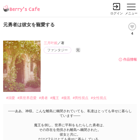
ログイン
メニュー
元勇者は彼女を寵愛する
4
三月叶姫
／著
ファンタジー
完
作品情報
#溺愛
#異世界恋愛
#勇者
#魔王
#腹黒
#男性視点
#女性視点
――ああ、神様。こんな離島に幽閉されていても、私達はとっても幸せに暮らし
ています――
魔王を倒し、世界に平和をもたらした勇者は、
その存在を危惧され離島へ幽閉された。
彼女と共に。
だけど2人はとても幸せに暮らしている。