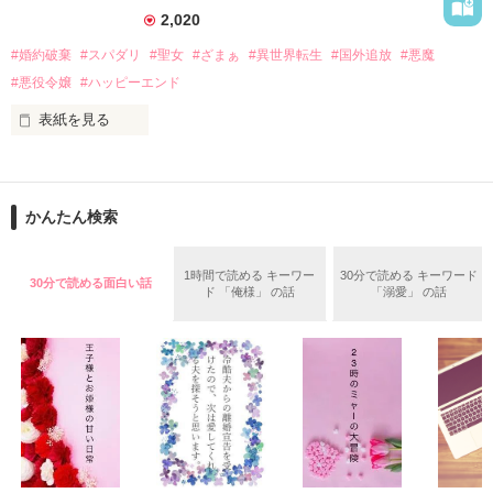
2,020
「ど、どいてぇぇぇえ！！！！！」

#婚約破棄
#スパダリ
#聖女
#ざまぁ
#異世界転生
#国外追放
#悪魔
作品を読む
「…は？」

#悪役令嬢
#ハッピーエンド
表紙を見る
そんな最悪の出会いを果たした二人

○●○●○●○● ○●○●○●○●

第5回 一二三書房 WEB小説大賞

期間中受賞をいただきました。

かんたん検索
リリィ・ロゼッタ侯爵令嬢

ありがとうございますヽ(´▽｀)/

ふんわりとした淡いピンクの髪に澄んだ水色の瞳

２０２５.０２.１５　書籍発売中です！

1時間で読める キーワー
30分で読める キーワード
透き通るほど白い肌と華奢の手足

30分で読める面白い話
○●○●○●○●○●○●○●○●

ド 「俺様」 の話
「溺愛」 の話
お人形のように可愛いらしい見た目とは裏腹に

残念なほどに自由でお気楽なお転婆令嬢

「フランソワーズ・ベルナール、貴様との婚約は破棄させても
らう」

パーティーの場で、シュバリタイア王国の王太子……セドリッ
ギル・レイヴン公爵

ク・ノル・シュバリタイアの声が響く。

その隣にはフランソワーズの義理の妹、マドレーヌが立ってい
サラサラとした綺麗な黒髪に綺麗な青色の瞳

た。

あまりにも整った顔は女性たちを引き寄せる

（さて……ここまでは物語通りかしら）

社交界で圧倒的人気を誇っていた

フランソワーズ・ベルナールは前世で読んだ小説の悪役令嬢だ