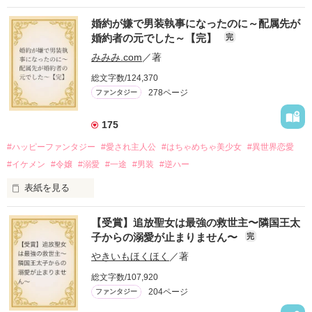
かつては英雄と呼ばれた父は事業で失敗ばかり。

婚約が嫌で男装執事になったのに～配属先が
そのせいで極貧生活を送るオリヴィア・ディルムーンは、母が
婚約者の元でした～【完】
完
倒れたことをきっかけに娼婦になり稼ごうと屋敷を飛び出し
た。

みみみ.com
／著
娼館（たぶん）の店主は札束でビンタしてくる謎の男。

総文字数/124,370
金と引き換えに雇われたと思いきや……契約結婚だった！？

278ページ
ファンタジー
裏社会を牛耳るロベールは仮面をつけており、謎が多いが幸せ
な結婚生活を満喫中。

そこでロベールを慕うアリスに一方的に敵視され、嫌がらせを
175
受けるもオリヴィアには効果なし。

#ハッピーファンタジー
#愛され主人公
#はちゃめちゃ美少女
#異世界恋愛
勘違いから始まる初夜騒動に危険ばかりの血まみれ新婚生活。

#イケメン
#令嬢
#溺愛
#一途
#男装
#逆ハー
次第にロベールはオリヴィアを気にかけるように……？

表紙を見る
「この金が欲しければ、俺の言うことに従え」

「──はい、喜んで！」

【受賞】追放聖女は最強の救世主〜隣国王太
出会いは最悪、結婚生活は最高……？

＼異世界ラブコメ×ハッピーファンタジー／

子からの溺愛が止まりません〜
完
愛を知らない公爵と天然怪力令嬢の溺愛バイオレンスラブコメ
ディです。

やきいもほくほく
／著
「いやっほぉぉおお〜い！！！！」

総文字数/107,920
＊この世界のお金はお札にさせてください。

204ページ
ファンタジー
バンジーした侯爵令嬢の先にいたのは

＊なろう、カクヨム、アルファポリス掲載中
甘いマスクの公爵様の頭上でした
