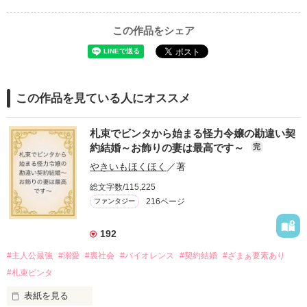
この作品をシェア
この作品を見ている人にオススメ
札束でビンタから始まる怪力令嬢の勘違い契
約結婚～お飾りの妻は最高です～
完
やきいもほくほく
／著
総文字数/115,225
216ページ
ファンタジー
192
#主人公最強
#溺愛
#裏社会
#バイオレンス
#契約結婚
#ざまぁ要素あり
#札束ビンタ
表紙を見る