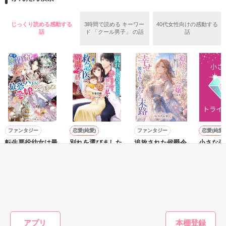
彼は『パイロットの王子様』と呼ばれていた。

じっくり読める感動する
3時間で読める キーワー
40代女性向けの感動する
契約結婚だった関係で、もう二度と会うことはないと思ってい
作品を読む
話
ド 「クール男子」 の話
話
たのに、なぜか彼は私の心をかき乱す。

円満離婚したはずなのに、再婚なんてあり得る？　ううん、気
持ちがない結婚はもう二度としないと心に決めた。

だから絶対に再婚なんてしません！

でもいつの間にか私の中で彼の存在が大きくなっていっ
て……？

ファンタジー
恋愛(純愛)
ファンタジー
恋愛(純愛)
離婚→再会→猛攻アプローチで再婚!?

転生悪役幼女は最
別れを選びました
追放された侯爵令
小さな恋
恐パパの愛娘にな
が、赤ちゃんを宿
嬢の幸せと、彼女
アングル
°˖✧パイロット×ＣＡの再会ラブストーリー✧˖°

りました
した私を一途な救
を捨てた者たちの
葉月まい
急医は深愛で絡め
末路
桃城 猫緒／著
佐倉伊織／著
桜塚あお華／著
とる
2022/05/10　ベリーズ文庫よりその後のふたりも加筆して発売
予定。こちらは改稿前のものとなります。

もっと見る
かんたん検索の条件を変える
アプリ