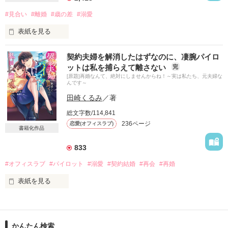
　宜しくお願い致します。

#見合い
#離婚
#歳の差
#溺愛
表紙を見る
※※Mammo※※で、ございました。

契約夫婦を解消したはずなのに、凄腕パイロ
　*****　これより　*****

ットは私を捕らえて離さない
完
[原題]再婚なんて、絶対にしませんからね！～実は私たち、元夫婦な
んです～
千里を···心から····愛していた····

作品を読む
田崎くるみ
／著
千里と結婚して····妻になること····

総文字数/114,841
236ページ
恋愛(オフィスラブ)
書籍化作品
夫婦になることを·····夢みて···

833
「主人です····」なんて、照れて

言う自分を何度も想像して

#オフィスラブ
#パイロット
#溺愛
#契約結婚
#再会
#再婚
ニヤケていた······のに······

表紙を見る
人の心は····なんて····簡単に·····

不幸のどん底から救ってくれた元旦那様と円満離婚したはず
が、

夢を叶えた場所でまさかの再会。

かんたん検索
裏切れるの····だろう······か·····