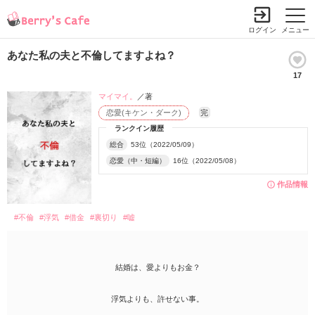
ログイン
メニュー
あなた私の夫と不倫してますよね？
17
マイマイ。
／著
恋愛(キケン・ダーク)
完
ランクイン履歴
総合
53位（2022/05/09）
恋愛（中・短編）
16位（2022/05/08）
作品情報
#不倫
#浮気
#借金
#裏切り
#嘘
結婚は、愛よりもお金？
浮気よりも、許せない事。