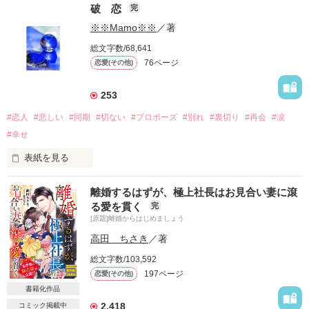
破 恋
完
※※Mamo※※
／著
総文字数/68,641
76ページ
恋愛(その他)
253
#恋人
#悲しい
#同期
#切ない
#プロポーズ
#別れ
#裏切り
#再会
#涙
#幸せ
表紙を見る
離婚するはずが、極上社長はお見合い妻に滾
「50作品目」

る愛を貫く
完
　　完結致しました。

[原題]離婚からはじめましょう
　読んで頂けましたら

高田 ちさき
／著
　　　　　　嬉しいです。

総文字数/103,592
197ページ
恋愛(その他)
　でも、合わないと

　思われましたら

書籍化作品
　直ぐに退出されて下さい。

2,418
コミック掲載中