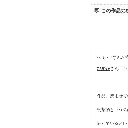
この作品の
へぇ～⤴️なん
ひめか
さん
20
作品、読ませて
衝撃的というの
狂っているとい