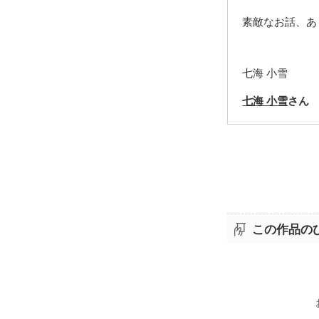
素敵なお話、あ
七海 小雪
七海 小雪
さん
この作品の