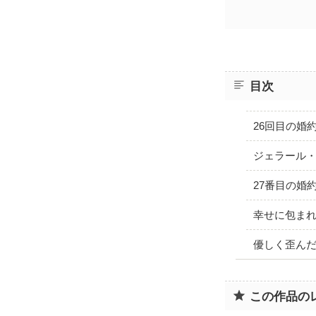
目次
26回目の婚
ジェラール
27番目の婚
幸せに包ま
優しく歪ん
この作品の