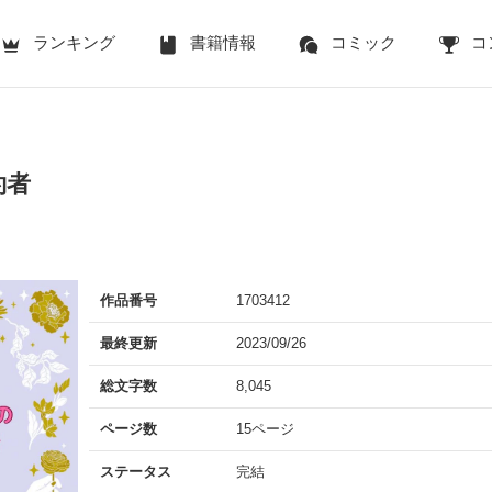
ランキング
書籍情報
コミック
コ
約者
作品番号
1703412
最終更新
2023/09/26
総文字数
8,045
ページ数
15ページ
ステータス
完結