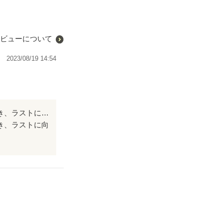
ビューについて
2023/08/19 14:54
淡々と始まった物語が読み進むにつれ、雲行きがじわりじわりと怪しくなっていき、ラストに向かって……。恐いものみたさで止まらない。 ラストまで目を離せない。好ご期待な作品！！
き、ラストに向