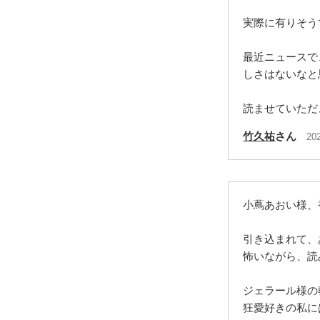
実際に有りそう
最近ニュースで
しさはないなと
読ませていただ
竹久祐
さん
20
小蔦あおい様、
引き込まれて、
怖いながら、読
ジェラール様の
狂愛好きの私には