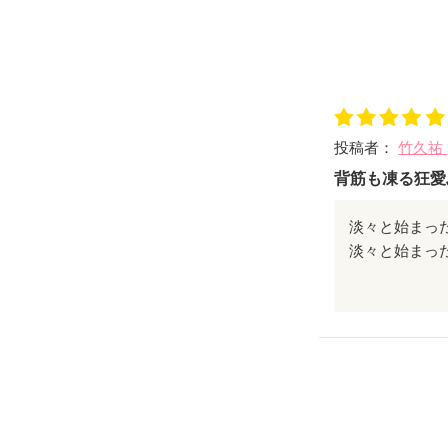
投稿者：
竹久祐
背筋も凍る狂愛
淡々と始まっ
かって……。
ラストまで目