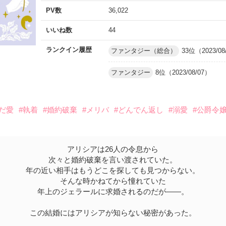
PV数
36,022
いいね数
44
ランクイン履歴
ファンタジー（総合）
33位（2023/08
ファンタジー
8位（2023/08/07）
んだ愛
#執着
#婚約破棄
#メリバ
#どんでん返し
#溺愛
#公爵令
アリシアは26人の令息から
次々と婚約破棄を言い渡されていた。
年の近い相手はもうどこを探しても見つからない。
そんな時かねてから憧れていた
年上のジェラールに求婚されるのだが――。
この結婚にはアリシアが知らない秘密があった。