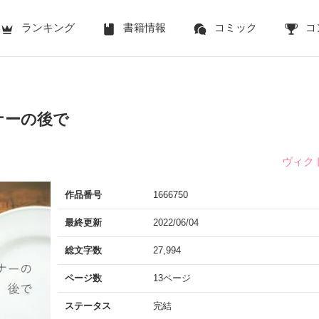
ランキング
書籍情報
コミック
コ
ナーの後で
ヴィク
作品番号
1666750
最終更新
2022/06/04
総文字数
27,994
ページ数
13ページ
ステータス
完結