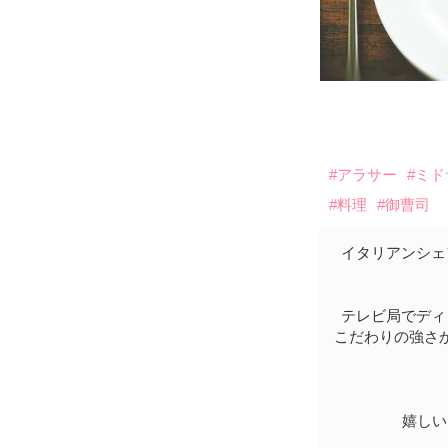
#アラサー
#ミ
#料理
#御曹司
イタリアンシェ
テレビ局でディ
こだわりの強さ
嬉しい