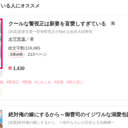
ている人にオススメ
クールな警視正は新妻を盲愛しすぎている
完
[原題]新妻盲愛〜堅物警視正が秘める仮面夫婦事情
水守恵蓮
／著
総文字数/116,065
213ページ
恋愛(純愛)
1,430
結婚
#警視正
#堅物
#じれじれ
#初夜
#両片思い
できて

り幸せが増えていく

て嵌まるセオリー

絶対俺の嫁にするから～御曹司のイジワルな溺愛包
[原題]絶対俺の嫁にするから。ー強引なカレの完全なる包囲網ー
続けた
