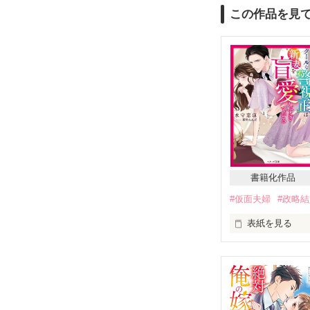
この作品を見
書籍化作品
#仮面夫婦
#政略
表紙を見る
結婚して子供が
夫婦は家族にな
それは私にも当
幼い頃から慕い