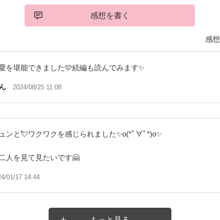
感想を書く
感想
愛を堪能できました🩷続編も読んでみます✨
ん
2024/08/25 11:08
ンと💘ワクワクを感じられました✨o(*ﾟ∀ﾟ*)o✨
二人を見て見たいです🤗
24/01/17 14:44
もっと見る