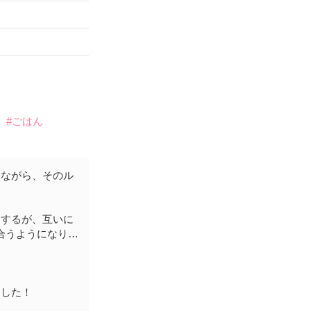
）
#ごはん
りながら、そのル
をするが、互いに
合うようになり…
ました！