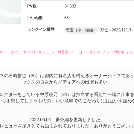
PV数
34,532
いいね数
58
ランクイン履歴
恋愛（中・短編）
32位（2022/12/13
ドサー
#バリキャリ
#シェフ
#職業ヒーロー
#イケメン
#胸キュン
フの石崎哲也（36）は都内に有名店を構えるオーナーシェフであ
ックスの良さからメディアへの出演も多い。
レクターをしている中原綾乃（34）は担当する番組で一緒に仕事
から衝突してしまうものの、いい意味でのこだわりにお互いを認め
2022.06.04 番外編を更新しました。
レビューを頂きとても励まされておりました。ありがとうござい