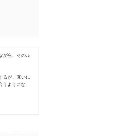
。
ながら、そのル
するが、互いに
合うようにな