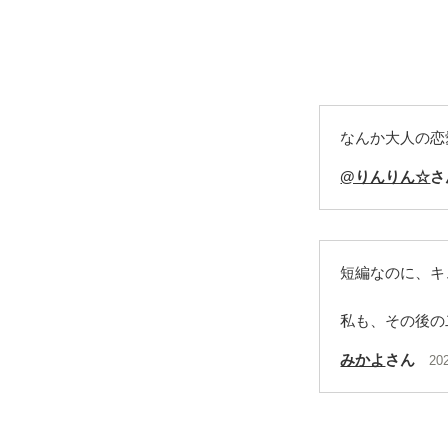
なんか大人の恋
@りんりん☆
さ
短編なのに、キュ
私も、その後の
みかよ
さん
20