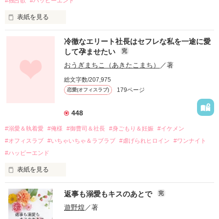
#独占欲
#ハッピーエンド
表紙を見る
冷徹なエリート社長はセフレな私を一途に愛
して孕ませたい
完
幼なじみの哲平に淡い恋心を抱いていた美桜。

おうぎまちこ（あきたこまち）
／著
しかし、ある出来事をきっかけに二人の関係は壊れてしまう。

総文字数/207,975
関係修復もできないまま、美桜は両親の離婚によって

179ページ
恋愛(オフィスラブ)
引っ越すことになり、哲平とも離れ離れになった。

それから約十二年後。

448
過去の傷から、二度と会いたくないと思っていた哲平に

#溺愛＆執着愛
#俺様
#御曹司＆社長
#身ごもり＆妊娠
#イケメン
運命のような再会を果たす。

#オフィスラブ
#いちゃいちゃ＆ラブラブ
#虐げられヒロイン
#ワンナイト
そして、ひょんなことから

#ハッピーエンド
酔った勢いで一夜を共にしてしまった。

表紙を見る
さらに、美桜が初めてだと知った哲平は

『責任をとる、結婚しよう』と真っ直ぐに告げてきた。

　おかしな噂を流されて前の職場でうまくいかなかった梅田美
戸惑う美桜とは裏腹に、好きという気持ちを隠すことなく

返事も溺愛もキスのあとで
完
桜は、海外で傷心旅行をしていたところ、日本人美青年と出会
甘やかしてくる。

い、酒の勢いもあり一夜限りの関係となる。

遊野煌
／著
　帰国後、美桜は新しい職場でワンナイトした美青年と再会。