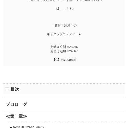
「は……！？」
！超甘々注意！の
ギャグラブコメディー★
完結＆公開 H23 8/6
おまけ追加 H24 1/7
【C】mizutamari
目次
プロローグ
≪第一章≫
■放課後､突然､告白｡