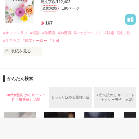
そんなある日、哲平は美桜がストーカー被害に

総文字数/112,403
なんと彼の正体は、とある財閥御曹司にも関わらず、一族を離
遭っていることを知る。

190ページ
恋愛(純愛)
れて起業した新進気鋭の実業家、社内でも冷徹だと評判な社長
美桜を守るため、哲平は同居を提案してきて――。

――御影恭司その人だったのだ――！

　なぜか恭司から飼い猫の世話係を命じられた美桜は、猫の世
167
話を口実にしばしば呼び出された上、二人はいわゆる身体だけ
夏木美桜(なつきみお)

#オフィスラブ
#溺愛
#執着愛
#御曹司
#ハッピーエンド
#結婚
#独占欲
✕

#ラブラブ
#職業ヒーロー
#上司
鳴海哲平 (なるみてっぺい)

表紙を見る
作品を読む
止まっていたはずの二人の時間が、再び動き出す。

舞川雛子（26）は大手お菓子メーカー、三日月製菓コーポレー
再会から始まる、溺愛ラブ。

ションの企画戦略室で働いている。

また雛子には2年前から付き合いはじめ、半年前から同棲を始
2026.6.5～2026.7.25

かんたん検索
めた、同期で恋人の石垣守（26）がいるのだが、後輩の姫原由
羅（24）との浮気が発覚した上、いつのまにか元カノにされて
いた。

20代女性向けの キーワー
30分で読める キーワード
じっくり読める面白い話
守と由羅から『便利屋雛子』と馬鹿にされ、一人こっそり泣い
ド 「御曹司」 の話
「セクシー男子」 の話
＊以前、公開していた話の改稿版です＊

ていた雛子に、企画戦略室の上司である雪瀬鷹哉（29）が
『──俺と結婚してくれないか』といきなりプロポーズをしてき
た上、同居まで提案してきて──？

鷹哉『宜しくな、俺の雛子』🦅

雛子『俺の……ひぃ、雛子？！！！』🐥
