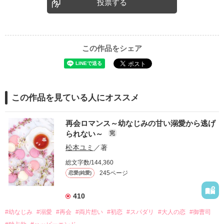
投票する
この作品をシェア
この作品を見ている人にオススメ
再会ロマンス～幼なじみの甘い溺愛から逃げ
られない～
完
松本ユミ
／著
総文字数/144,360
245ページ
恋愛(純愛)
410
#幼なじみ
#溺愛
#再会
#両片想い
#初恋
#スパダリ
#大人の恋
#御曹司