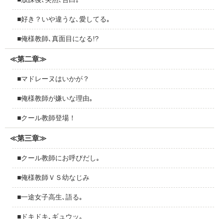
■好き？いや違うな､愛してる｡
■俺様教師､真面目になる!?
≪第二章≫
■マドレーヌはいかが？
■俺様教師が嫌いな理由｡
■クール教師登場！
≪第三章≫
■クール教師にお呼びだし｡
■俺様教師ＶＳ幼なじみ
■一途女子高生､語る｡
■ドキドキ､ギュウッ｡