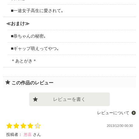
■一途女子高生に愛されて｡
≪おまけ≫
■恭ちゃんの秘密｡
■ギャップ萌えってやつ｡
＊あとがき＊
この作品のレビュー
レビューを書く
レビューについて
2013/12/30 00:30
投稿者：
怱喜
さん