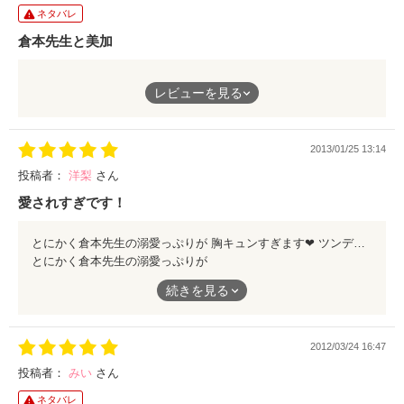
ネタバレ
倉本先生と美加
倉本先生の一途さがすごい可愛かったし、実際こんなに自分のこ
レビューを見る
とを好きでいてくれる人がいたらなぁと思いましたっ☆
2013/01/25 13:14
美加の心境の変化、大嫌いって言えなくなった、そんなのが可愛
かったし、鈍感さもまた aでよかったです！
投稿者：
洋梨
さん
愛されすぎです！
花恋ちゃんの一途さにもキュンってなりました！あんな一途な愛
とにかく倉本先生の溺愛っぷりが 胸キュンすぎます❤ ツンデレ美加ちゃんも可愛すぎでした(^^)/
を貰ってる緒方先生に嫉妬しますww←ぇ(´・ω・｀)
とにかく倉本先生の溺愛っぷりが
続きを見る
胸キュンすぎます❤
ツンデレ美加ちゃんも可愛すぎでした(^^)/
2012/03/24 16:47
投稿者：
みい
さん
ネタバレ