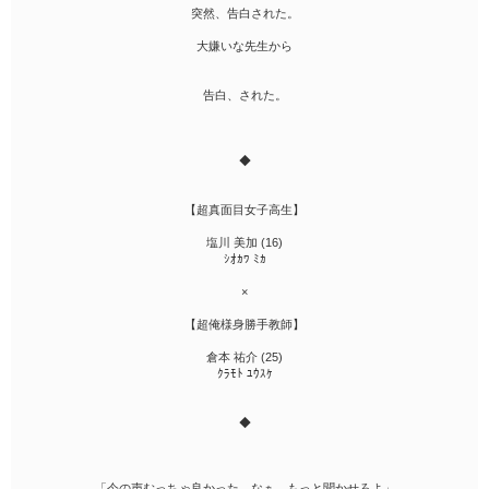
突然、告白された。
大嫌いな先生から
告白、された。
◆
【超真面目女子高生】
塩川 美加 (16)
ｼｵｶﾜ ﾐｶ
×
【超俺様身勝手教師】
倉本 祐介 (25)
ｸﾗﾓﾄ ﾕｳｽｹ
◆
「今の声むっちゃ良かった。なぁ、もっと聞かせろよ」