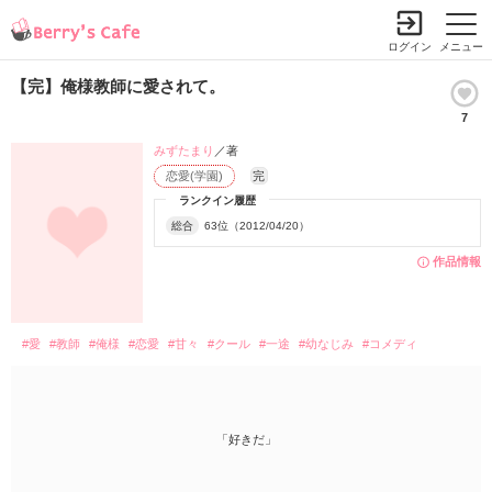
ログイン
メニュー
【完】俺様教師に愛されて。
7
みずたまり
／著
恋愛(学園)
完
ランクイン履歴
総合
63位（2012/04/20）
作品情報
#愛
#教師
#俺様
#恋愛
#甘々
#クール
#一途
#幼なじみ
#コメディ
「好きだ」