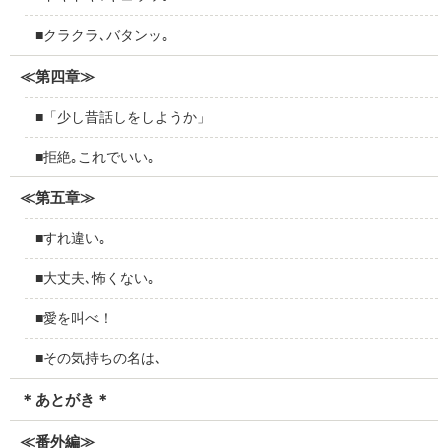
■クラクラ､バタンッ｡
≪第四章≫
■「少し昔話しをしようか」
■拒絶｡これでいい｡
≪第五章≫
■すれ違い｡
■大丈夫､怖くない｡
■愛を叫べ！
■その気持ちの名は､
＊あとがき＊
≪番外編≫