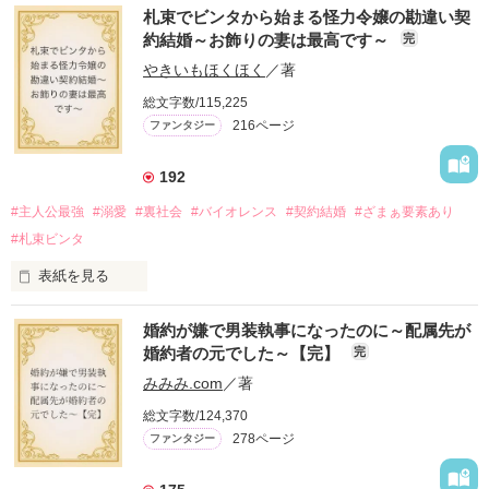
札束でビンタから始まる怪力令嬢の勘違い契
約結婚～お飾りの妻は最高です～
完
やきいもほくほく
／著
総文字数/115,225
216ページ
ファンタジー
192
#主人公最強
#溺愛
#裏社会
#バイオレンス
#契約結婚
#ざまぁ要素あり
#札束ビンタ
表紙を見る
かつては英雄と呼ばれた父は事業で失敗ばかり。

婚約が嫌で男装執事になったのに～配属先が
そのせいで極貧生活を送るオリヴィア・ディルムーンは、母が
婚約者の元でした～【完】
完
倒れたことをきっかけに娼婦になり稼ごうと屋敷を飛び出し
た。

みみみ.com
／著
娼館（たぶん）の店主は札束でビンタしてくる謎の男。

総文字数/124,370
金と引き換えに雇われたと思いきや……契約結婚だった！？

278ページ
ファンタジー
裏社会を牛耳るロベールは仮面をつけており、謎が多いが幸せ
な結婚生活を満喫中。

そこでロベールを慕うアリスに一方的に敵視され、嫌がらせを