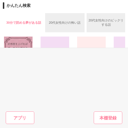
期間中受賞をいただきました。

かんたん検索
リリィ・ロゼッタ侯爵令嬢

ありがとうございますヽ(´▽｀)/

ふんわりとした淡いピンクの髪に澄んだ水色の瞳

２０２５.０２.１５　書籍発売中です！

20代女性向けのビックリ
透き通るほど白い肌と華奢の手足

30分で読める夢がある話
20代女性向けの怖い話
○●○●○●○●○●○●○●○●

する話
お人形のように可愛いらしい見た目とは裏腹に

残念なほどに自由でお気楽なお転婆令嬢

「フランソワーズ・ベルナール、貴様との婚約は破棄させても
らう」

パーティーの場で、シュバリタイア王国の王太子……セドリッ
ギル・レイヴン公爵

ク・ノル・シュバリタイアの声が響く。

その隣にはフランソワーズの義理の妹、マドレーヌが立ってい
サラサラとした綺麗な黒髪に綺麗な青色の瞳

た。

あまりにも整った顔は女性たちを引き寄せる

（さて……ここまでは物語通りかしら）

社交界で圧倒的人気を誇っていた

フランソワーズ・ベルナールは前世で読んだ小説の悪役令嬢だ
表では甘いマスクを被る彼の裏は……

った。

ファンタジー
ファンタジー
恋愛(純愛)
ファンタ
そして『聖女』として悪魔の宝玉を抑えて国を守っていたのだ
好感度を上げれば
万能フライパンで
恋人未満の君へ、
指先の魔
が……。

ボーナス仕様の乙
王子の胃袋を掴ん
（これですべてが思い通りに終わると思っているんでしょう
真優歌／著
柏奈／著
女ゲーム世界で、
だ私、求婚を断っ
空から降ってきたリリィに恋したギルは

が……甘いのよ）

攻略対象の王子様
て無双する！
国王命令での婚約を申し込む

待鳥園子／著
またたびやま銀猫
マドレーヌに貶められて罪に問われたフランソワーズは国外へ
をメロメロにさせ
／著
の逃亡を決意する。

すぎてごめんなさ
とある事情で絶対婚約したくないリリィは

アプリ
いっ★
そうだ！男装執事として生きていこう！

しかし逃亡しようとしたフランソワーズの前に現れたのは隣
もっと見る
【修行してきます。私は元気です。】

国、フェーブル王国の王太子ステファンだった。
