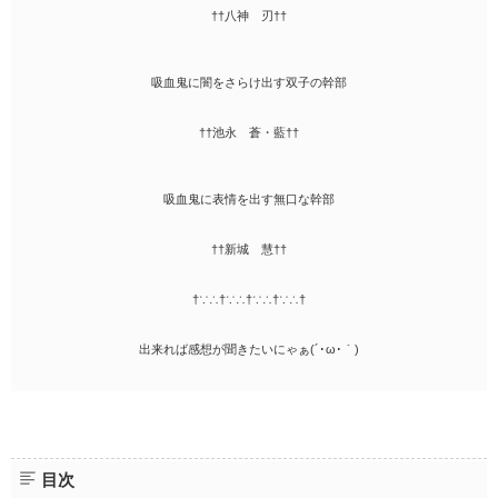
††八神 刃††
吸血鬼に闇をさらけ出す双子の幹部
††池永 蒼・藍††
吸血鬼に表情を出す無口な幹部
††新城 慧††
†∵∴†∵∴†∵∴†∵∴†
出来れば感想が聞きたいにゃぁ(´･ω･｀)
目次