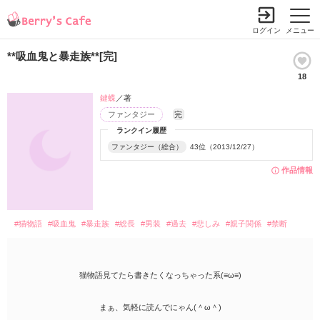
ログイン
メニュー
**吸血鬼と暴走族**[完]
18
鍵蝶
／著
ファンタジー
完
ランクイン履歴
ファンタジー（総合）
43位（2013/12/27）
作品情報
#猫物語
#吸血鬼
#暴走族
#総長
#男装
#過去
#悲しみ
#親子関係
#禁断
猫物語見てたら書きたくなっちゃった系(≡ω≡)
まぁ、気軽に読んでにゃん(＾ω＾)