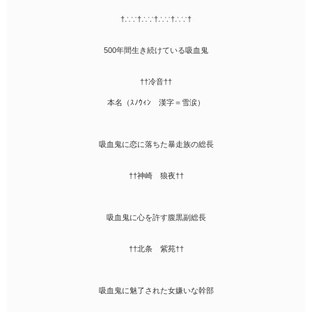
†∴∵†∴∵†∴∵†∴∵†
500年間生き続けている吸血鬼
††冷音††
本名（ｽﾉｳｨﾝ 漢字＝雪涙）
吸血鬼に恋に落ちた暴走族の総長
††神崎 狼夜††
吸血鬼に心を許す腹黒副総長
††北条 紫苑††
吸血鬼に魅了された女嫌いな幹部