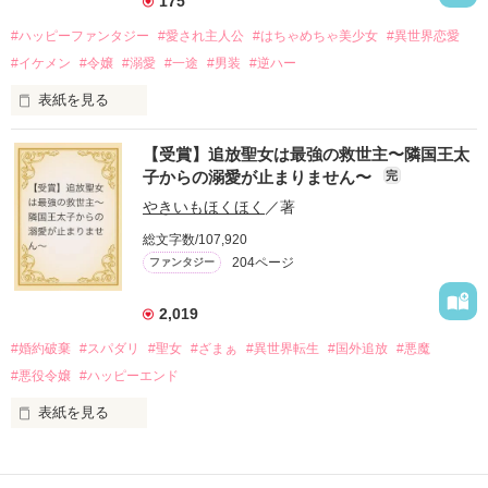
175
受けるもオリヴィアには効果なし。

#ハッピーファンタジー
#愛され主人公
#はちゃめちゃ美少女
#異世界恋愛
勘違いから始まる初夜騒動に危険ばかりの血まみれ新婚生活。

#イケメン
#令嬢
#溺愛
#一途
#男装
#逆ハー
次第にロベールはオリヴィアを気にかけるように……？

表紙を見る
「この金が欲しければ、俺の言うことに従え」

「──はい、喜んで！」

【受賞】追放聖女は最強の救世主〜隣国王太
出会いは最悪、結婚生活は最高……？

＼異世界ラブコメ×ハッピーファンタジー／

子からの溺愛が止まりません〜
完
愛を知らない公爵と天然怪力令嬢の溺愛バイオレンスラブコメ
ディです。

やきいもほくほく
／著
「いやっほぉぉおお〜い！！！！」

総文字数/107,920
＊この世界のお金はお札にさせてください。

204ページ
ファンタジー
バンジーした侯爵令嬢の先にいたのは

＊なろう、カクヨム、アルファポリス掲載中
甘いマスクの公爵様の頭上でした

2,019
「ど、どいてぇぇぇえ！！！！！」

#婚約破棄
#スパダリ
#聖女
#ざまぁ
#異世界転生
#国外追放
#悪魔
作品を読む
「…は？」

#悪役令嬢
#ハッピーエンド
表紙を見る
そんな最悪の出会いを果たした二人

○●○●○●○● ○●○●○●○●

第5回 一二三書房 WEB小説大賞
