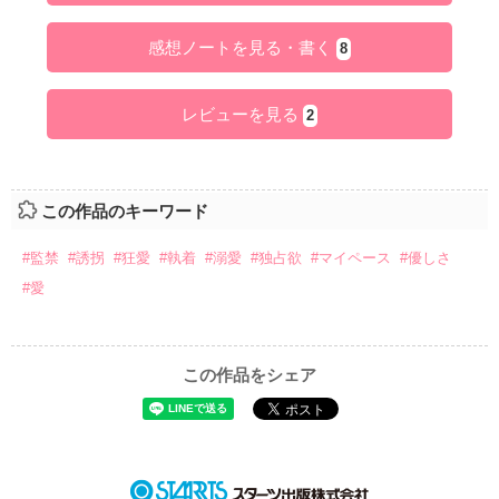
感想ノートを見る・書く
8
レビューを見る
2
この作品のキーワード
#監禁
#誘拐
#狂愛
#執着
#溺愛
#独占欲
#マイペース
#優しさ
#愛
この作品をシェア