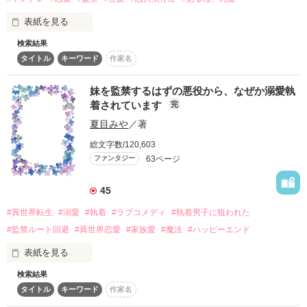
なんせ恋愛知識ゼロの喪女にはハードルが高く、攻略対象者達
スターツ出版小説投稿サイト合同企画「1話からの長編大
は次々に乙女ゲームのヒロイン、シエナに落とされていく。

表紙を見る
賞」ベリーズカフェ会場
そして冤罪の罪で婚約破棄と国外追放が確定した。

厳しい公爵家に帰るわけにもいかずに途方に暮れていると自殺
検索結果
大学二年の冬のこと 

(誤解)しようとしていると勘違いされて救われる。

その他の条件
動画あり
コミックあり
タイトル
キーワード
作家名
「捨てるつもりならマティルダの命、僕に頂戴？ねぇ、いいで
｢久しぶり。いやぁ、脱獄するのに苦労したよ｣ 

妹を監禁するはずの悪役から、なぜか溺愛執
しょう？」

着されています
完
目を覚ましたら黒い兎の仮面をつけた青年、マティルダの魔法
夏目みや
／著
爽やかに語る囚人

講師をしていたベンジャミンとの新婚(監禁)生活が始まること
総文字数/120,603
に。

63ページ
仮面をつけたヤンデレ魔法使いのとド天然令嬢のすれ違い新婚
ファンタジー
(監禁)生活、スタートです！？

｢君に会うために、俺、頑張ったんだよ。

45
(なろう、カクヨム掲載中)
ああ、もう離さない｣

#異世界転生
#溺愛
#執着
#ラブコメディ
#執着男子に狙われた
#監禁ルート回避
#異世界恋愛
#家族愛
#魔法
#ハッピーエンド
彼が、帰ってきた 

作品を読む
表紙を見る
検索結果
目覚めたらそこは――胸糞展開で有名な小説『執着の檻』の世
そう理解するのには大分時間がかかり 

タイトル
キーワード
作家名
界だった。
