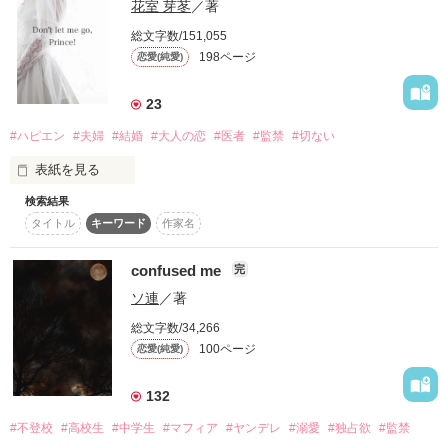
花室 芽苳
／著
――女を忘れるには女だよな？

総文字数/151,055
198ページ
恋愛(純愛)
北川友介は元彼女の存在を頭から打ち消すために女釣りに走る
が、悪魔のような女たちに逆に人生を狂わされる――。

23
#ハピエン
#夫婦
#結婚
#大人の恋
#医者
#監禁
#切ない
●オンライン中毒の山田朋子も登場
表紙を見る
検索結果
タイトル
キーワード
作家名
あの時その手を取らなければ、

作品を読む
きっと私の人生はこうではなかったのに＿＿＿＿。

confused me
完
誰よりも大切に想われていると思い受けたプロポーズ。

ソ連
／著
始まった結婚生活は想像していたものと全く違う冷えた関係だ
った。

総文字数/34,266
100ページ
恋愛(純愛)
＿＿＿私は何のために此処に居るの？

132
触れられる事すら無い距離間に耐えきれず、２人の関係にピリ
オドを打とうとした渚。

#不登校
#高校生
#中学生
#マフィア
#ヤンデレ
#溺愛
#独占欲
#監禁