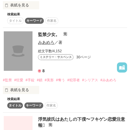
表紙を見る
・監禁された人（姫）は、監禁した人（王様）の命令を絶対に
従うこと。

検索結果
この学校は最新のAiによって守られている

タイトル
キーワード
作家名
それなのに

♡― ― ― ― ― ― ― ― ― ―♡

監禁少女。
以上

完
ある日AIが突然暴走し始めて…！？

みあめろ
／著
ドロドロに愛される平凡女子

…………………………………

総文字数/4,152
30ページ
ミステリー・サスペンス
神門 優里(ﾐｶﾄﾞﾕﾘ)

作品を読む
8
「あの、誰ですか」

愛しいからだよ……

#監禁
#狂愛
#手錠
#鎖
#美形
#奪う
#犯罪者
#シリアス
#みあめろ
「わ、私じゃないと思います」

表紙を見る
検索結果
タイトル
キーワード
作家名
＊＊＊＊＊＊＊＊＊＊＊＊＊

×

浮気彼氏はあたしの下僕〜フキゲン恋愛注意
※誤字脱字が多いです。見つけたら直すようにしていますが、
「僕はね、

報
完
もし読んでいて見つけたら教えていただくと嬉しいです。

欲しいものは何でも

ドロドロに愛すハイスペ男子
