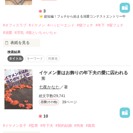
2012/8/3～2015/7/28

『二人の愚かな子供たちへ』完結。

3
超短編！フェチから始まる溺愛コンテストエントリー中
*この物語は全て作者の妄想の世界で、

＊＊＊

#オフィスラブ
#イケメン
#ハッピーエンド
#猫フェチ
#年下
#髪フェチ
フィクションです。

#溺愛
#浮気
#猫といちゃいちゃ
――…今なら分かる。

初めての執筆で、不快な点があるかもしれません。

厚意を素直に受け止められない自分は、

それでも良ければ、読んでいただけると嬉しいです。

表紙を見る
どれほど子供であったことか。
検索結果
猫好きな主人公は、猫っ毛な後輩の髪を触りたくてたまらな
タイトル
キーワード
作家名
い。

*この物語は大人の恋愛物語です。

作品を読む
それを踏まえた上でお願いします。

猫カフェで猫様を満喫していると彼が来て、主人公の横で眠っ
イケメン妻はお飾りの年下夫の愛に囚われる
てしまう。

完
つい髪を触ったらそれがばれていて、どきどきする。

七夜かなた
／著
が、彼にはどうやら恋人がいるらしい……。

表紙画像は、フリー素材です。

総文字数/29,741
ある日、彼が女性を監禁しているという噂を聞く。

39ページ
恋愛(その他)
真実を確認するために彼の家に行く。

R5.1.20   誤字脱字等、修正してます。

「主任も監禁しちゃおうかな」

10
#イケメン女子
#監禁
#年下夫
#契約結婚
#拘束
#腹黒