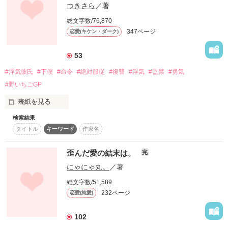
つきさら
／著
奪っちゃう主義なんだ」

※読む方にとっては不快に思われる表現が含まれているかもし
京極 律(ｷｮｳｺﾞｸﾘﾂ)

総文字数/76,870
れませんが、作品傾向の都合上なので予めご了承下さい。

「そんなの、

347ページ
恋愛(キケン・ダーク)
何処で覚えたの？

――イケナイ子だね」

「大人しくしていれば何もしないよ」

53
「君が嫌いでも、僕は愛しているよ」

#浮気彼氏
#下僕
#命令
#絶対服従
#復讐
#浮気
#監禁
#勇気
天使の仮面に隠した、

作品を読む
悪魔の本性。

#野いちごGP
♡― ― ― ― ― ― ― ― ― ―♡

表紙を見る
手錠と鎖。

もう逃げられない――。

検索結果
浮気をされた彼女

タイトル
キーワード
作家名
三橋　綾香(みはし　あやか)

平凡×異常

歪んだ愛の結末は。
完
「別れる！　絶対別れる！」

ｼﾞｬﾝﾙ別ランキング

にゃにゃ丸。
／著
最高1位獲得！

ヤンデレに愛された女の末路とは...？

有難うございます(`;ω;´*)

総文字数/51,589
浮気をした彼氏

232ページ
恋愛(純愛)
山久　虎太(やまひさ　こた)

Tysnk you!

久遠神無様 佐々木　栞様.

 本編 :2021/08/16 〜 2021/08/17

102
番外編:2021/08/17 〜 2021/08/20

「何でも言うこと聞くから別れるのはなし！」
