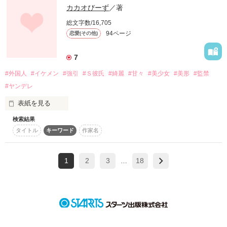
エンド

myu-a様、レビューありがとうございます!
カカオびーず
／著
      松媽  奇琉

      ﾏﾂﾎﾞ  ｷﾘｭｳ

総文字数/16,705
2012/03/26

94ページ
恋愛(その他)
作品を読む
野いちごグランプリ☆

編集部２０選特集掲載

7
奇琉の彼女

#外国人
#イケメン
#強引
#Ｓ彼氏
#綺麗
#甘々
#美少女
#美形
#監禁
2012/07/06

#ヤンデレ
      北条   亜美

Can＊P掲載

     ﾎｳｼﾞｮｳ   ｱﾐ

表紙を見る
2012/11/25

検索結果
友達の用意した合コン

文庫化

タイトル
キーワード
作家名
誤字があるかも知れません。

(番外編２本収録)

多少、過激、暴力、などが含まれております。

そこにいたのは

文句は受付ません。

1
2
3
18
…
自己責任で。

イケメンすぎる外国人たち☆

作品を読む
 START  22.09.11

「俺、メイサ狙い………ッフ」
