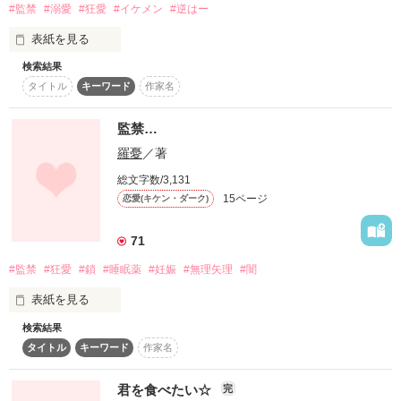
#監禁
#溺愛
#狂愛
#イケメン
#逆はー
♡Thank you for your opinion♡

表紙を見る
majo#様

浮気したら別れることが付き合い当初の約束事だった。それを
検索結果
川瀬莉菜

夏恋様

作品を読む
破ったんだから……

タイトル
キーワード
作家名
-真白-様

×

監禁…
神埼蓮

【注】流血表現あり。
「下僕になれ」

羅憂
／著
×

総文字数/3,131
15ページ
恋愛(キケン・ダーク)
作品を読む
「……はい？」

佐伯日向

71
×

何でも言うこと聞くなら下僕のように扱って、最後にはキレイ
#監禁
#狂愛
#鎖
#睡眠薬
#妊娠
#無理矢理
#闇
和泉春

に捨ててやるわ

表紙を見る
×

検索結果
僕の彼女はすげー美人。

水木陸斗

タイトル
キーワード
作家名
2011/06/15

他の奴らの見えない所に隠しておきたい、、、

スタート

2011/09/09

君を食べたい☆
完