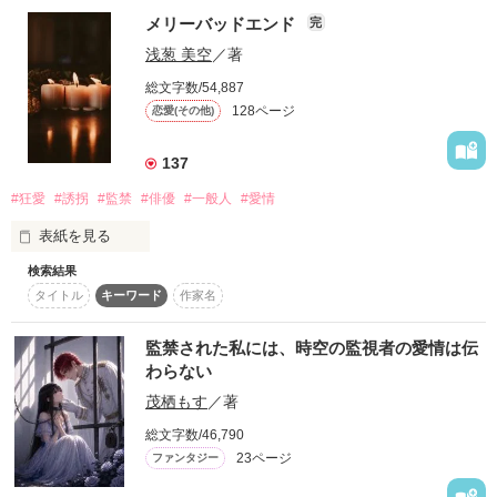
しかも私、妹が監禁されるルートの“姉”に転生してるんですけ
私の日常も、これで終わりだと語られた 

メリーバッドエンド
完
ど！？

浅葱 美空
／著
妹シアナは、いかれたサイコパス公爵・エディアルドに誘拐・
監禁される運命。

総文字数/54,887
128ページ
恋愛(その他)
そして姉である私は、彼の手によってあっさり死亡エンド……
なんて冗談じゃない！

※2009年2月15日完結作品。

137
妹を守るため、私は精霊の加護を得て運命を変えてやるわ！

#狂愛
#誘拐
#監禁
#俳優
#一般人
#愛情
順調にフラグ回避していたはずが、ある日街で助けた少女
――。

表紙を見る
作品を読む
それが、幼少期に性別を偽って育てられていた“悪役”エディア
ルド本人だったなんて聞いてない！

検索結果
「やめて、放して！家に帰りたい！」

タイトル
キーワード
作家名
避けても逃げても、なぜか彼に執着され、ついには――。

ぐちゃぐちゃに愛を詰め込まれるのはもう嫌だ。でも、どれだ
け泣いても喚いても、あなたは顔色一つ変えない。むしろ楽し
監禁された私には、時空の監視者の愛情は伝
「会ってくれないから、連れてきちゃった」

そうにしている。

わらない
って、さらっと拉致監禁！？　可愛い顔して怖いこと言わない
茂栖もす
／著
「何で？ここにいた方が幸せなんだよ？自由より愛される方が
で！！

いいでしょ？」

総文字数/46,790
23ページ
友情ルートを目指していたのに、ある出来事で彼と離れ離れ
ファンタジー
逃げ出してもすぐに連れ戻される。そして無理やり愛される。

に。
