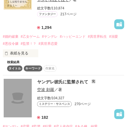
詳しく検索
総文字数/110,874
217ページ
ファンタジー
検索対象
タイトル
キーワード
作家名
表紙コメント
1,294
あらすじ
#婚約破棄
#乙女ゲーム
#ヤンデレ
#ハッピーエンド
#異世界転生
#溺愛
#悪役令嬢
#監禁！？
#異世界恋愛
ジャンル
表紙を見る
検索結果
◆◇◆◇◆◇◆◇◆◇◆

感想
タイトル
キーワード
作家名
KTC異世界漫画原作大賞

🏆編集部特別賞🏆

ステータス
全て
完結
更新中
受賞いたしました！！！

ヤンデレ彼氏に監禁されて
完
◆◇◆◇◆◇◆◇◆◇◆

空波 刻羅
／著
作品の長さ
長編
中編
短編
総文字数/104,327
──転生した悪役令嬢が必ず幸せになるとは限らない！？

作品の長さについて
270ページ
ミステリー・サスペンス
乙女ゲームの悪役令嬢、マティルダに転生して断罪を回避しよ
コンテスト
182
うと懸命に努力して奮闘するも力及ばずバッドエンドを迎え
た。

超短編！フェチから始まる溺愛コンテスト
#ヤンデレ
#恋愛
#監禁
#狂愛
#恋人依存症
#ある種、純愛