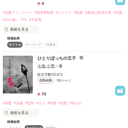
この愛の結末はーーー。

4
やっと平穏が戻ったと思った二年後――。

#恋愛ファンタジー
#異世界転移
#シリアス
#執着
#最初は無理矢理
#溺愛
「ずっと会いたかった」

#すれ違い
#TL
#不器用
再会した彼は、すっかり美青年に成長していて……。でもその
表紙を見る
執着ぶり、むしろ悪化してません！？

検索結果
望まぬ異世界転移と、ヒーローの理解できない行動に心を閉ざ
「絶対にもう、離さない」

タイトル
キーワード
作家名
したヒロインがゆっくりと世界を受け入れていくおはなし。

作品を読む
……もしかしてこれ、妹のルートに私が入り込んじゃった！？

ヒーローはクズの権化のように見えますが、色々と事情があっ
ひとりぼっちの王子
完
たりします。

七海 小雪
／著
悪役に執着されるのは妹のはずだったのに――。なぜか私が溺
愛されてます！？

＝＝＝＝＝＝＝＝＝＝＝＝＝＝＝＝＝＝＝＝＝＝＝＝＝＝＝＝
総文字数/20,871
＝＝＝＝＝＝＝＝＝＝＝＝

50ページ
恋愛(純愛)
＊＊＊

私は辛い現実から逃げ出したくて、自分の人生に終止符を打っ
執着・溺愛ラブコメディです。

70
た………つもりだった。

#溺愛
#洗脳
#監禁
#大人
#純愛
#支配
#囚われ
※　他サイト様でも掲載してます。
けれど、目が覚めたらそこは異世界だった。そして時空の監視
者バルドゥールに監禁され、無理矢理抱かれる日々が始まっ
表紙を見る
た。

検索結果
生まれた時から

作品を読む
彼が私を抱くのは愛情からではない。時空の監視者という義務
タイトル
キーワード
作家名