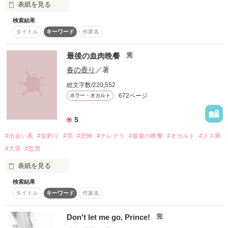
表紙を見る
作品を読む
作品を読む
検索結果
契約結婚の夫

タイトル
キーワード
作家名
彼は何も求めない

最後の血肉晩餐
完
でも彼は本当はどう思っているの？

春の香り
／著
総文字数/220,552
672ページ
ホラー・オカルト
あなたを好きになってしまった私

5
#出会い系
#女釣り
#罪
#恐怖
#テレクラ
#最後の晩餐
#オカルト
#メス豚
#大罪
#監禁
作品を読む
表紙を見る
検索結果
　6年付き合った彼女と別れた。俺から別れを告げたはずなの
タイトル
キーワード
作家名
に、胸がちくちくするんだ……いや、もう忘れよう。この恋愛
はもう終わったんだ――。

Don't let me go, Prince!
完