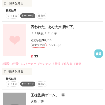
夫の弥生は逃げようとする渚の手首を掴んで＿＿＿＿？

表紙を見る
検索結果
「探すのに一苦労したよ」

タイトル
キーワード
作家名
「脱いで証明して見せてください。渚にまだ私の妻でいようと
囚われた、あなたの腕の下。
思う気持ちが少しでもあるのならば」

＊＊咲良＊＊
／著
ふざけないで？今更、誰が貴方なんかに＿＿＿＿＿＿！

舌なめずりをした男が私の四肢を縛り付ける

総文字数/16,816
58ページ
恋愛(その他)
気は強いが誰よりも寂しがり屋

四ツ谷　渚　　２９歳　１６７㎝

33
そして、馬に乗るかのように私にまたがる

×

無表情だが、誰よりも愛情の深い　

#溺愛
#狂愛
#ストーカー
#ヤンデレ
#監禁
#独占欲
#狂気
四ツ谷　弥生　３３歳　１８０㎝

表紙を見る
中盤から大人の表現があるシーンが入ります。苦手な方はお読
検索結果
みにならない方が良いかと思います。

タイトル
キーワード
作家名
彼の浮気。

「どうして逃げちゃうかなあ」

＊エブリスタで番外編含め完結済
鳴り止まない着信。 

王様監禁ゲーム。
完
火鳥
／著
狂った日常。
