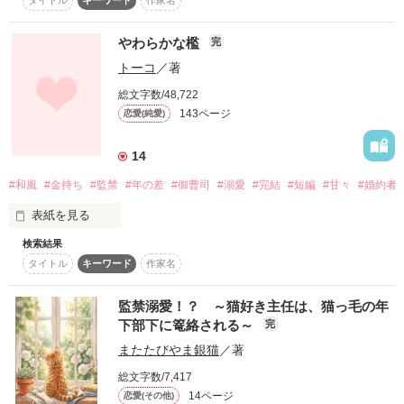
欲しいものを欲しいときに全て与えられた人間は、

感から。

自分で欲しいものを手に入れる時……

やわらかな檻
完
神様、これは自ら命を絶とうとした罰なの？

トーコ
／著
そんな絶望と凌辱で壊れかけた私には、彼の不器用な想いは伝
総文字数/48,722
わらなかった。

━━━━手段を選ばない━━━━

143ページ
恋愛(純愛)
14
※他のサイトでも投稿しています。

※表紙はAI
#和風
#金持ち
#監禁
#年の差
#御曹司
#溺愛
#完結
#短編
#甘々
#婚約者
若王子 利玖 (わかおうじ りく)

表紙を見る
若王子コーポレーション･副社長で次期社長

×

検索結果
作品を読む
彼は、

九条 時雨 (くじょう しぐれ)

タイトル
キーワード
作家名
私が出ることすら許してくれない――。

若王子コーポレーション･課長

×

キーワード

監禁溺愛！？ ～猫好き主任は、猫っ毛の年
九条(旧姓･藤堂) 空羅 (とうどう そら)

軟禁/和風/溺愛/短編連作

下部下に篭絡される～
完
時雨の妻

またたびやま銀猫
／著
続編含め全て完結しておりますが、気まぐれに追加することが
総文字数/7,417
あります。

14ページ
━━━━これも、ひとつの純愛━━━━

恋愛(その他)