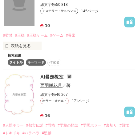
作品を読む
総文字数/50,818
監禁されて、溺愛 されて壊される。

145ページ
ミステリー・サスペンス
「せっかく...こんなにも僕が愛しているのに」

どこで、狂った？ どこで、間違った？

10
こんな事に、なるつもりは……なかったのに。

#監禁
#王様
#王様ゲーム
#ゲーム
#異常
囚われた、貴方の腕の下。

表紙を見る
「あぁ、心配しないで。もう何も無いから」

検索結果
＊＊ ＊＊

タイトル
キーワード
作家名
愛しいから監禁する。

別のサイトでも書いております。苦手な方は読むのをやめ てく
AI暴走教室
完
「君のご両親も皆、もう邪魔なんてしないから」

西羽咲花月
／著
総文字数/46,267
…………………………………

作品を読む
171ページ
ホラー・オカルト
16
～ルール～

......あの、誰かと間違えてませんか？

#人間ホラー
#都市伝説
#恐怖
#学校の怪談
#学園ホラー
#裏切り
#戦慄
#ドキドキ
#ハラハラ
#監禁
・1ヶ月監禁して、精神を不安定にさせます。
