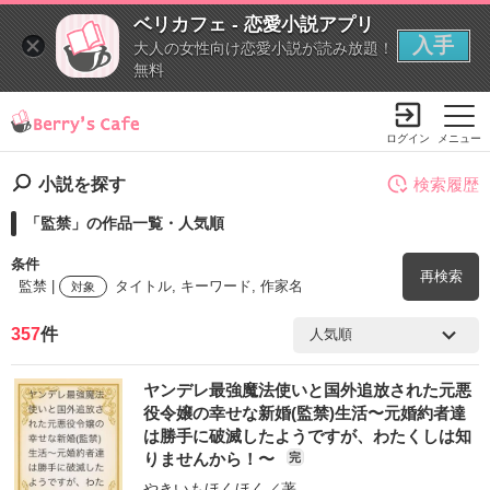
ベリカフェ - 恋愛小説アプリ
入手
大人の女性向け恋愛小説が読み放題！
無料
ログイン
メニュー
小説を探す
検索履歴
「監禁」の作品一覧・人気順
条件
再検索
監禁 |
タイトル, キーワード, 作家名
対象
357
件
検索ワード
ヤンデレ最強魔法使いと国外追放された元悪
を含む
役令嬢の幸せな新婚(監禁)生活〜元婚約者達
は勝手に破滅したようですが、わたくしは知
りませんから！〜
完
を除く
やきいもほくほく
／著