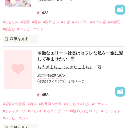
423
#幼なじみ
#溺愛
#再会
#両片想い
#初恋
#スパダリ
#大人の恋
#御曹司
#独占欲
#ハッピーエンド
表紙を見る
冷徹なエリート社長はセフレな私を一途に愛
して孕ませたい
完
幼なじみの哲平に淡い恋心を抱いていた美桜。

おうぎまちこ（あきたこまち）
／著
しかし、ある出来事をきっかけに二人の関係は壊れてしまう。

総文字数/207,975
関係修復もできないまま、美桜は両親の離婚によって

179ページ
恋愛(オフィスラブ)
引っ越すことになり、哲平とも離れ離れになった。

それから約十二年後。

458
過去の傷から、二度と会いたくないと思っていた哲平に

#溺愛＆執着愛
#俺様
#御曹司＆社長
#身ごもり＆妊娠
#イケメン
運命のような再会を果たす。

#オフィスラブ
#いちゃいちゃ＆ラブラブ
#虐げられヒロイン
#ワンナイト
そして、ひょんなことから

#ハッピーエンド
酔った勢いで一夜を共にしてしまった。

表紙を見る