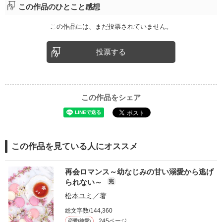
この作品のひとこと感想
この作品には、まだ投票されていません。
投票する
この作品をシェア
この作品を見ている人にオススメ
再会ロマンス～幼なじみの甘い溺愛から逃げ
られない～
完
松本ユミ
／著
総文字数/144,360
245ページ
恋愛(純愛)