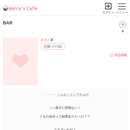
ログイン
メニュー
BAR
0
灰吏
／著
恋愛(その他)
作品情報
・・・・・こんなことしてたんだ
っっ貴方に関係ない！
うちの会社って副業ありだっけ？？
うるさいわね！