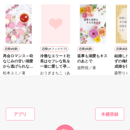
『──俺と結婚してくれないか』といきなりプロポーズをしてき
た上、同居まで提案してきて──？

鷹哉『宜しくな、俺の雛子』🦅

雛子『俺の……ひぃ、雛子？！！！』🐥

作品を読む
シゴデキで冷徹な上司が見せる素顔は、なぜか想像以上に甘く
て……🐥💓🦅

恋愛(純愛)
恋愛(オフィスラブ)
恋愛(純愛)
恋愛(純愛)
再会ロマンス～幼
冷徹なエリート社
返事も溺愛もキス
結婚した
※表紙も作中使用の画像も全てフリー素材です。

なじみの甘い溺愛
長はセフレな私を
のあとで
ずの俺様
※執筆期間2026.6.3〜7.20完結です。　

から逃げられない
一途に愛して孕ま
成婚を強
遊野煌／著
※他サイトさんにて恋愛トレンド1位でした〜良かったら読ん
～
せたい
した
松本ユミ／著
おうぎまちこ（あ
森野りも
で頂けると嬉しいです。
きたこまち）／著
もっと見る
作品を読む
かんたん検索の条件を変える
アプリ