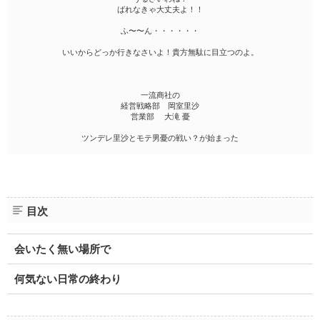
ばれなきゃ大丈夫よ！！
ふ〜〜ん・・・・・・
いいからどっか行きなさいよ！貴方無駄に目立つのよ。
一流商社の
経営戦略部 岡室里沙
営業部 大滝 憂
ツンデレ里沙とモテ男憂の戦い？が始まった
目次
会いたく無い場所で
何気ない日常の終わり