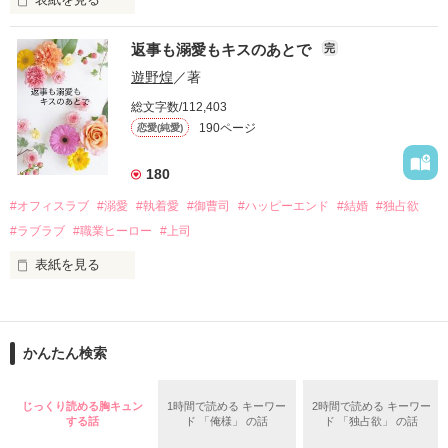
さらに、美桜が初めてだと知った哲平は

『責任をとる、結婚しよう』と真っ直ぐに告げてきた。

　おかしな噂を流されて前の職場でうまくいかなかった梅田美
戸惑う美桜とは裏腹に、好きという気持ちを隠すことなく

返事も溺愛もキスのあとで
完
桜は、海外で傷心旅行をしていたところ、日本人美青年と出会
甘やかしてくる。

い、酒の勢いもあり一夜限りの関係となる。

遊野煌
／著
　帰国後、美桜は新しい職場でワンナイトした美青年と再会。
そんなある日、哲平は美桜がストーカー被害に

総文字数/112,403
なんと彼の正体は、とある財閥御曹司にも関わらず、一族を離
遭っていることを知る。

190ページ
恋愛(純愛)
れて起業した新進気鋭の実業家、社内でも冷徹だと評判な社長
美桜を守るため、哲平は同居を提案してきて――。

――御影恭司その人だったのだ――！

　なぜか恭司から飼い猫の世話係を命じられた美桜は、猫の世
180
話を口実にしばしば呼び出された上、二人はいわゆる身体だけ
夏木美桜(なつきみお)

#オフィスラブ
#溺愛
#執着愛
#御曹司
#ハッピーエンド
#結婚
#独占欲
✕

#ラブラブ
#職業ヒーロー
#上司
鳴海哲平 (なるみてっぺい)

表紙を見る
作品を読む
止まっていたはずの二人の時間が、再び動き出す。

舞川雛子（26）は大手お菓子メーカー、三日月製菓コーポレー
再会から始まる、溺愛ラブ。

ションの企画戦略室で働いている。

また雛子には2年前から付き合いはじめ、半年前から同棲を始
2026.6.5～2026.7.25

かんたん検索
めた、同期で恋人の石垣守（26）がいるのだが、後輩の姫原由
羅（24）との浮気が発覚した上、いつのまにか元カノにされて
いた。

じっくり読める胸キュン
1時間で読める キーワー
2時間で読める キーワー
守と由羅から『便利屋雛子』と馬鹿にされ、一人こっそり泣い
する話
ド 「俺様」 の話
ド 「独占欲」 の話
＊以前、公開していた話の改稿版です＊

ていた雛子に、企画戦略室の上司である雪瀬鷹哉（29）が