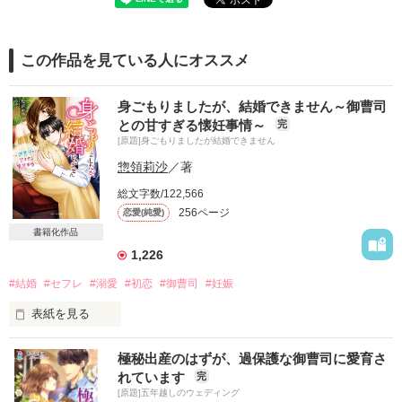
この作品を見ている人にオススメ
身ごもりましたが、結婚できません～御曹司
との甘すぎる懐妊事情～
完
[原題]身ごもりましたが結婚できません
惣領莉沙
／著
総文字数/122,566
256ページ
恋愛(純愛)
書籍化作品
1,226
#結婚
#セフレ
#溺愛
#初恋
#御曹司
#妊娠
表紙を見る
極秘出産のはずが、過保護な御曹司に愛育さ
「ハギモリビール」社長秘書

れています
完
岡崎凛音 （おかざきりおん）（27）

[原題]五年越しのウェディング