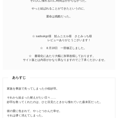
その人に憧れるのに時間はかからなかった。
やっと結ばれることができたというのに、
運命は残酷だった。
☆ sadsukgc様 鮭ムニエル様 さとみっち様
レビューありがとうございます！
☆ ８月18日 一部修正しました。
☆ 書籍化にあたり大幅に加筆改稿しております。
サイト版とは内容がかなり異なりますのでご了承くださいませ。
あらすじ
家族を事故で失ってしまった小椋紗羽。
それから始まった耐えがたい日々……
紗羽を救ってくれたのは、ひと目見たときから憧れていた森末匡だった。
彼の愛に包まれて、やっとつかんだ幸せ。
それは儚く消えてしまった。