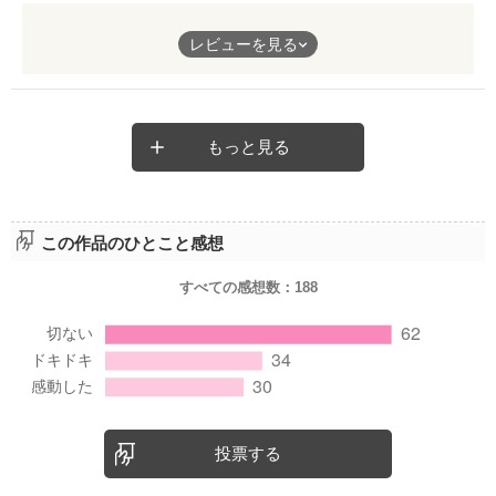
けまくり。
紗羽ムカつきました。どう考えても紗羽が悪いでしょ！旦那以外
被害妄想激しめで求めるばかり。
レビューを見る
の男と内緒で遠出して、薬の副作用のせいとはいえ、ベッドで寝
悲劇のヒロインの小説は何個か読んだけど、これはちょっと違
てたら誰でも誤解するわ！あんたが匠の立場なら信じれるの？！
う。
何を信じてくれなかったって逆ギレしてんのよ！って怒り爆発で
した。正直、こんなムカつくヒロイン初めてで凄く新鮮で面白か
ったです。是非是非読んで見てください、お奨めです。
もっと見る
この作品のひとこと感想
すべての感想数：
188
投票する