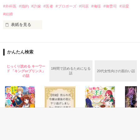
まっすぐ突き進むお話です

ひとりで育てて行こうと思っていた

#外科医
#婚約
#許嫁
#医者
#プロポーズ
#同居
#俺様
#御曹司
#溺愛
#結婚
*・.+･｡*☆☆・.★･.+･｡*☆☆・.+

それなのに

表紙を見る
許嫁の約束なんて

「俺は今でも文香が好きだ。

とっくになくなったと思ってた。

君がほかの男を愛していてもいい

作品を読む
それなのに。

そばにいさせてくれないか」

かんたん検索
「ただいま、彩葉。結婚しよう」

じっくり読める キーワー
偶然の再会から

1時間で読めるためになる
ド 「キングorプリンス」
20代女性向けの面白い話
誠実な彼の情熱的な求愛に

話
の話
閉じ込めていた想いがあふれて止まらなくなる

忘れた頃に彼はやってきて

私の唇を我が物顔で奪っていった。

この子の父親が

あなただって

＝＝＝＝＝＝＝＝＝＝＝＝

知られるわけにはいかないのに…

エリート心臓外科医　32歳

須皇　透佳（すおう　とうか）

×

ブラック企業勤務　26歳

ファンタジー
ファンタジー
ファンタジー
ファンタ
早風　彩葉（はやかぜ　いろは）

臆病な女と一途な男と
