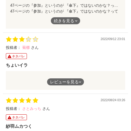
47ページの『参加』というのが 『傘下』ではないのかな？っていうことが引っかかってしまって 高まっていた気持ちが少しだけ落ちました あっているのであればごめんなさい
47ページの『参加』というのが 『傘下』ではないのかな？って
いうことが引っかかってしまって 高まっていた気持ちが少しだ
続きを見る
け落ちました
あっているのであればごめんなさい
2022/09/12 23:01
投稿者：
菊梛
さん
ネタバレ
ちょいイラ
最初は無邪気というか幼稚というか世間知らずの純粋無垢な女の
レビューを見る
子という感じだったのが、段々甘やかされてそれに慣れて中盤で
は苦労することもなく与えられた環境でそれが当たり前に。
匠がそうしたのはわかるけど回りに頼りすぎの主人公になんか悲
2022/08/24 03:26
劇のヒロイン感は早々となくなった。
迷惑をかけたくない、ワガママを言うわけにはいかない…って思
投稿者：
さとみっち
さん
っていてのまさかの行動。
ネタバレ
その軽はずみな行動の結果に信じて欲しかった、信じてくれなか
った、と一方的に傷つきました的な考えしかできないとは。
紗羽ムカつく
周りに迷惑をかけたくないなどといいつつめっちゃ周りに迷惑か