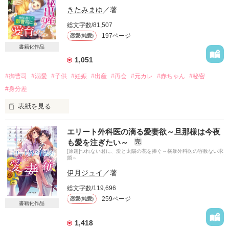
「ハギモリビール」部長　そして実は･･････

きたみまゆ
／著
壬生柊吾（みぶしゅうご）（34）

総文字数/81,507
197ページ
恋愛(純愛)
*・.+･｡*☆☆・.★･.+･｡*☆☆・.+

書籍化作品
有名企業で社長秘書を務める岡崎凛音は

1,051
高校時代から壬生柊吾を想い続けている

偶然の幸運が重なり、凛音は柊吾と

#御曹司
#溺愛
#子供
#妊娠
#出産
#再会
#元カレ
#赤ちゃん
#秘密
同じ会社で働きはじめ

#身分差
今では一緒に暮らし身体を重ねる関係に

表紙を見る
けれど柊吾は今も凛音の姉を想い続けていて

凛音が愛される見込みはまるでない

五年前

エリート外科医の滴る愛妻欲～旦那様は今夜
おまけに柊吾に見合いの話が持ち込まれ

私から別れを告げた恋人は

も愛を注ぎたい～
完
凛音は別れを考え始める

王子様のようなとても素敵な人だった

[原題]つれない君に、愛と太陽の花を捧ぐ～横暴外科医の容赦ない求
そんなとき、凛音が妊娠しているとわかった

婚～
伊月ジュイ
／著
愛していたけど、別れるしかなかった

お互いに秘密を抱え遠回りしながらも

彼と私は住む世界が違うんだから

総文字数/119,696
259ページ
恋愛(純愛)
「愛してるんだ。何度そう言いたかったか」

書籍化作品
そう自分に言い聞かせ

想いを寄り添わせ幸せになるために

内緒で産んだ彼の子を

1,418