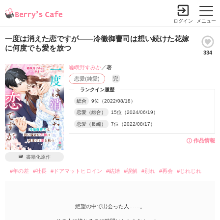
ログイン
メニュー
一度は消えた恋ですが――冷徹御曹司は想い続けた花嫁
に何度でも愛を放つ
334
嵯峨野すみか
／著
恋愛(純愛)
完
ランクイン履歴
総合
9位（2022/08/18）
恋愛（総合）
15位（2024/06/19）
恋愛（長編）
7位（2022/08/17）
作品情報
書籍化原作
#年の差
#社長
#ドアマットヒロイン
#結婚
#誤解
#別れ
#再会
#じれじれ
絶望の中で出会った人……。