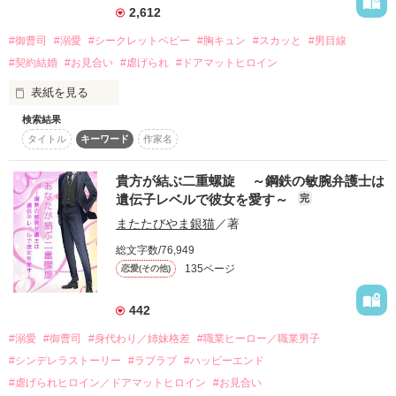
超短編！フェチから始まる溺愛コンテスト
女性だと思った人物は、まさかの専務で！？

2,612
スターツ出版小説投稿サイト合同企画「1話からの長編大
#御曹司
#溺愛
#シークレットベビー
#胸キュン
#スカッと
#男目線
賞」ベリーズカフェ会場
しがないカフェ店員

#契約結婚
#お見合い
#虐げられ
#ドアマットヒロイン
その他の条件
動画あり
コミックあり
表紙を見る
×

検索結果
コンプレックス持ちのこわもて御曹司

タイトル
キーワード
作家名
灰色の人生から救ってくれたのは、

イケメン店長に対抗心ばりばり。

強要されて出席したお見合いの相手だった。

思いがけずつながったふたりの運命の糸はからみあい……。

貴方が結ぶ二重螺旋 ～鋼鉄の敏腕弁護士は
遺伝子レベルで彼女を愛す～
完
息を呑むほどの美貌の御曹司

またたびやま銀猫
／著
桐生 晴臣（29）

×

総文字数/76,949
理不尽に虐げられ生きる希望を失っている

135ページ
恋愛(その他)
秋月 萌（24）

一話だけ大賞応募作「御曹司の秘密の趣味を知ったら溺愛され
442
彼と過ごす日々は陽だまりのような穏やかさで

#溺愛
#御曹司
#身代わり／姉妹格差
#職業ヒーロー／職業男子
萌は徐々に本来の自分を取り戻していく。

作品を読む
#シンデレラストーリー
#ラブラブ
#ハッピーエンド
しかし、ようやく訪れた幸せも束の間

#虐げられヒロイン／ドアマットヒロイン
#お見合い
叔父と叔母のある秘密に気づいてしまった萌は
