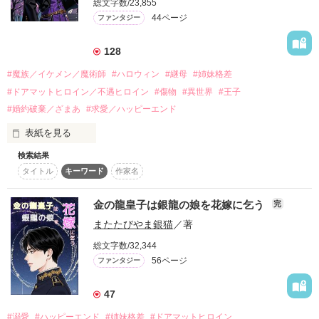
総文字数/23,855
する。

しかし、７年ぶりに恋人だったその彼と再会。

44ページ
ファンタジー
最初は森沢の助言に怒っていた綾乃だったが、段々、石黒の本
性が見えて来る。だが、一人になるのが怖い綾乃は石黒と別れ
られない。

128
「あのとき別れたことを今でもずっと後悔していた。

#魔族／イケメン／魔術師
#ハロウィン
#継母
#姉妹格差
はたして綾乃は不誠実な彼、石黒と別れられるのか？

…今夜はもう逃さない」

そして、森沢との関係はどうなる？

#ドアマットヒロイン／不遇ヒロイン
#傷物
#異世界
#王子
#婚約破棄／ざまあ
#求愛／ハッピーエンド
登場人物

想いを押さえきれない彼は

表紙を見る
一条綾乃(27)

熱を帯びた瞳でわたしに迫ってきて。

検索結果
大手食品メーカーハッピーフーズ人事部労務担当の地味なOL

×

タイトル
キーワード
作家名
セレスティーンは実母を亡くしてからは、継母と異母妹に虐げ
彼に抱かれるときだけは、唯一の幸せを感じた。

森沢誠二(32)

られている。

意地悪でクールなハッピーフーズ産業医

金の龍皇子は銀龍の娘を花嫁に乞う
完
セレスティーンの救いは毎夜の夢。

だから、人生に諦めてしまっていたのに

またたびやま銀猫
／著
――――――――――

美しい男性が現れ、彼女を慰めてくれる。

…願ってしまった。

目を留めていただきありがとうございます！

総文字数/32,344
2025年8月21日完結。
「早く君に本当に会いたい。もうすぐそれが叶うんだ」

56ページ
ファンタジー
　セレスティーンを抱きしめ、彼は言う。

このままずっと甘い夜が続けばいいのにと――。

47
これは夢だ。本当に会えるわけないのに。

作品を読む
セレスティーンの胸は悲しく締め付けられる。

#溺愛
#ハッピーエンド
#姉妹格差
#ドアマットヒロイン