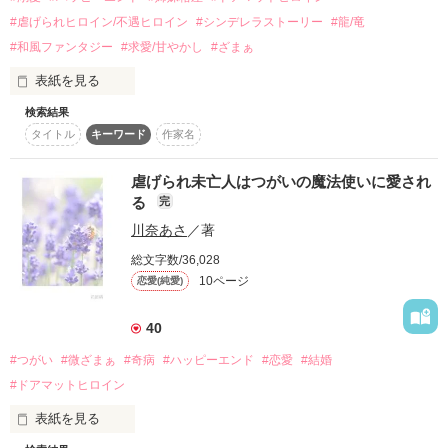
#虐げられヒロイン/不遇ヒロイン
#シンデレラストーリー
#龍/竜
王宮の夜会に招待されて行くことになるのだが、

《執筆期間》

継母が用意したのはボロキレのようなドレスで……。

2024.03.31 〜 2024.04.12

#和風ファンタジー
#求愛/甘やかし
#ざまぁ
表紙を見る
検索結果
この作品を長編化したものが、

タイトル
キーワード
作家名
和風ファンタジー。

『毒家族に虐げられていましたが、

１０／７（月）完結

極上御曹司の最愛に救われ愛の証を身ごもりました』

眞白（ましろ）は姉に虐待されていた。

というタイトルで公開中・マカロン文庫にて発売中です。

虐げられ未亡人はつがいの魔法使いに愛され
雉のコウヤだけが友達だ。

る
完
コウヤはこの国の皇子である虹夜（こうや）から名前をもらっ
ぜひこちらもお読みください⋈˖°
川奈あさ
／著
ていた。

総文字数/36,028
姉は銀の龍に変化できる。

作品を読む
10ページ
恋愛(純愛)
昔、帝である金の龍は銀の龍の姫を娶った。

以来、銀の龍は金の龍のツガイとされている。

作品を読む
だから姉は皇族に嫁ぐだろうと言われていた。

40
#つがい
#微ざまぁ
#奇病
#ハッピーエンド
#恋愛
#結婚
眞白が野草をとって帰ると、姉がコウヤを都からの使者の料理
にするという。

#ドアマットヒロイン
コウヤを殺せ、さもないと眞白を殺すと脅される。

表紙を見る
村に来た使者の中に、見目麗しい青年がいて……。
