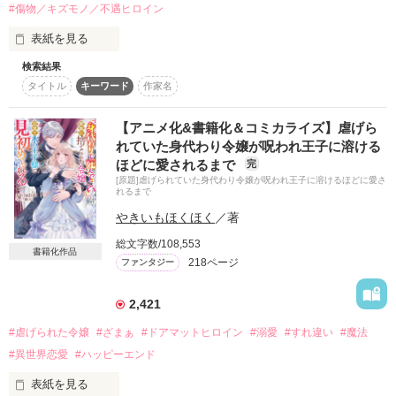
#傷物／キズモノ／不遇ヒロイン
自らの意思で晴臣の元を去る決意をした。

表紙を見る
思ってもいない酷い言葉を投げつけて……。

検索結果
双子の姉と母に虐げられている主人公。

タイトル
キーワード
作家名
それから三年……

ある日、姉の身代わりでお見合いに行かされ、姉として気に入
彼に内緒で双子を育てていた萌の目の前に

られてこいと言われる。

【アニメ化&書籍化＆コミカライズ】虐げら
別れたはずの晴臣があらわれる。

姉はホストとデートに行く。

れていた身代わり令嬢が呪われ王子に溶ける
ほどに愛されるまで
完
「萌以外の女性と結婚するなんて考えられない。

お見合いで会った深空迅（みそら・じん）に

[原題]虐げられていた身代わり令嬢が呪われ王子に溶けるほどに愛さ
お願いだ、俺にもう一度チャンスをくれないか」

「俺が助ける」

れるまで
と言われる。

懇願するような晴臣の告白に心は揺れ動くが、

やきいもほくほく
／著
萌には頷けない理由があって……？

総文字数/108,553
書籍化作品
218ページ
ファンタジー
2024.06.05　start

2024.06.06 　end

2,421
作品を読む
#虐げられた令嬢
#ざまぁ
#ドアマットヒロイン
#溺愛
#すれ違い
#魔法
#異世界恋愛
#ハッピーエンド
作品を読む
表紙を見る