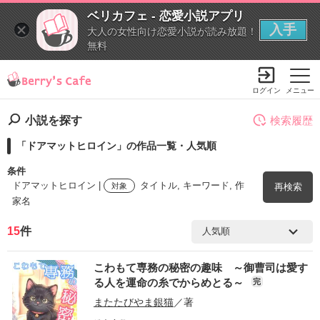
ベリカフェ - 恋愛小説アプリ
入手
大人の女性向け恋愛小説が読み放題！
無料
ログイン
メニュー
小説を探す
検索履歴
「ドアマットヒロイン」の作品一覧・人気順
条件
ドアマットヒロイン |
タイトル, キーワード, 作
対象
再検索
家名
15
件
検索ワード
こわもて専務の秘密の趣味 ～御曹司は愛す
を含む
る人を運命の糸でからめとる～
完
またたびやま銀猫
／著
を除く