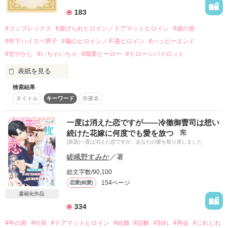
ふたりの時間が動き出す

183
☆☆☆

#コンプレックス
#虐げられヒロイン／ドアマットヒロイン
#歳の差
虐待されるシーンが出て来るので、

#年下ハイスペ男子
#傷心ヒロイン／不遇ヒロイン
#ハッピーエンド
苦手な方はご注意ください。

「一生かかっても、君の心を取り戻す」

#甘やかし
#いちゃいちゃ
#職業ヒーロー
#ドローンパイロット
☆☆☆

表紙を見る
24/5/18

真っ直ぐな愛をぶつける彼に、

検索結果
小萩雪音（こはぎ・ゆきね）は彼氏にフラれた夜、

恋愛短編部門で１８位！

葵の心はぐらぐら揺れる。

タイトル
キーワード
作家名
ドローンにぶつかられ

自己最高順位！

風泉閃理（かざみ・せんり）と知り合う。

みなさんありがとう！！

☆

一度は消えた恋ですが――冷徹御曹司は想い
彼はドローンアーティストだった。

「まだあなたになにも言えていないのに、

続けた花嫁に何度でも愛を放つ
完
中性的な美しさがあって

24/10/7

あなたの愛を受ける資格はない」

[原題]一度は消えた恋ですが、あなたの愛を取り戻しました
まるで月のようだった。

再ランクインした上に順位更新！

嵯峨野すみか
／著
みなさまありがとうございます！！！

「すべて俺が背負うから。

大人の関係に抵抗のある雪音だが、

なにも解決していないのに、

総文字数/90,100
彼にやつあたりで

24/10/25

それでも君が欲しいんだ。

154ページ
恋愛(純愛)
「抱いて」と言ってしまう。

レビューありがとうございます！

申し訳ないと言うなら、

書籍化作品
光栄です！！
少しだけでも愛をくれ」

「僕が溺愛してあげる」

334
彼はそう言って

☆

#年の差
#社長
#ドアマットヒロイン
#結婚
#誤解
#別れ
#再会
#じれじれ
優しく雪音を抱きしめる。
