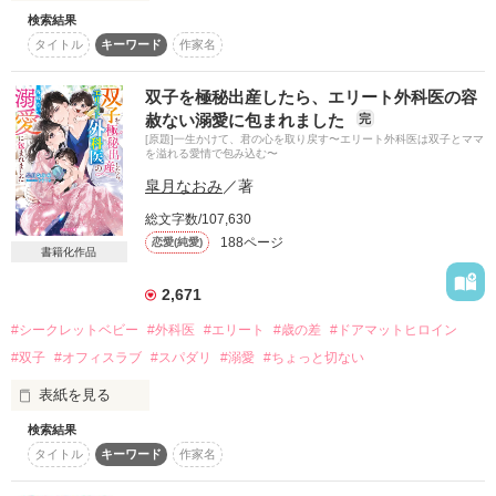
検索結果
【「身代わりで死んでこい」と家族に捨てられた令嬢。辺境で
タイトル
キーワード
作家名
氷の王子様に見初められる】

ベリーズファンタジースイート様で書籍化！

双子を極秘出産したら、エリート外科医の容
【身代わり令嬢を救ったのは冷酷無慈悲な氷の王子の愛でし
赦ない溺愛に包まれました
完
た】 

[原題]一生かけて、君の心を取り戻す〜エリート外科医は双子とママ
comicスピラ様より、連載開始です！

を溢れる愛情で包み込む〜
皐月なおみ
／著
◤◢◤◢◤◢◤◢◤◢◤◢◤◢◤◢◤◢◤◢◤◢◤◢◤◢

2026.07、ライトアニメが放送決定！

総文字数/107,630
◤◢◤◢◤◢◤◢◤◢◤◢◤◢◤◢◤◢◤◢◤◢◤◢◤◢

188ページ
恋愛(純愛)
書籍化作品
2,671
#シークレットベビー
#外科医
#エリート
#歳の差
#ドアマットヒロイン
#双子
#オフィスラブ
#スパダリ
#溺愛
#ちょっと切ない
サシャバル伯爵家の血を引きながらも伯爵夫人とその娘、シャ
ルルにずっと虐げられて奴隷のような暮らしをしてきたカトリ
表紙を見る
ーナは、社交界で失態を犯したシャルルの身代わりとして呪わ
れ王子の元に行儀見習いとして向かうことになる。

検索結果
☆☆☆☆☆☆☆☆☆☆☆☆

しかしカトリーナはナルティスナ邸の主人であるクラレンスに
タイトル
キーワード
作家名
シャルルと勘違いされたことで拒絶されてしまう。

「俺の気持ちは、
