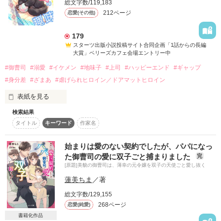
総文字数/119,183
212ページ
恋愛(その他)
詳しく検索
検索対象
179
スターツ出版小説投稿サイト合同企画「1話からの長編
タイトル
キーワード
作家名
表紙コメント
大賞」ベリーズカフェ会場エントリー中
あらすじ
#御曹司
#溺愛
#イケメン
#地味子
#上司
#ハッピーエンド
#ギャップ
#身分差
#ざまあ
#虐げられヒロイン／ドアマットヒロイン
ジャンル
表紙を見る
検索結果
！！！　注意　！！！

感想
タイトル
キーワード
作家名
作中には猫が出てきません。

作者の猫好きによる表紙詐欺です。

ステータス
全て
完結
更新中
始まりは愛のない契約でしたが、パパになっ
繰り返します。

た御曹司の愛に双子ごと捕まりました
完
作中に　猫は　出てきません！！

[原題]美貌の御曹司は、薄幸の元令嬢を双子の天使ごと愛し抜く
作品の長さ
長編
中編
短編
蓮美ちま
／著
作品の長さについて
総文字数/129,155
親友に裏切られて恋人を盗られ、会社を退職した彩羅（さ
268ページ
恋愛(純愛)
ら）。

コンテスト
書籍化作品
失意の中、ネットで知り合った人物と会うことになる。
