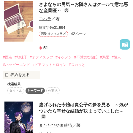
番外編があります。

父親からは見捨てられ、

さよならの勇気～お隣さんはクールで意地悪
気になった方はお手数ですがプロフィールから

母親からは利用され。

な産業医～
完
作品一覧でご覧ください。

コハラ
／著
作品を読む
そんなわたしのすべてを受け入れ、

総文字数/31,994
手を差し伸べてくれた恋人さえも

42ページ
恋愛(オフィスラブ)
わたしは自らその手を離した。

作品を読む
51
#医者
#地味子
#オフィスラブ
#イケメン
#不誠実な彼氏
#溺愛
#隣人
虐げられた令和のシンデレラ

#ハッピーエンド
#ドアマットヒロイン
#スカッと
小坂 澪

表紙を見る
(Mio Kosaka)

検索結果
初めての彼・石黒と同棲する為に家賃の高いマンションに引っ
×

タイトル
キーワード
作家名
越した一条綾乃。

お隣には会社で顔を合わせる産業医の森沢誠二が住んでいた。

元恋人、名取グループの御曹司

名取 結弦

虐げられた令嬢は貴公子の夢を見る ～気が
同棲すると言いながら、中々入居しない石黒を一人で家賃を払
(Yuzuru Natori)

ついたら幸せな結婚が決まっていました～
いながら待つ綾乃は、

完
高い家賃を払う為に近所のファミレスでも働き始める。

またたびやま銀猫
／著
そんな綾乃に森沢が「不誠実な彼とは別れた方がいい」と助言