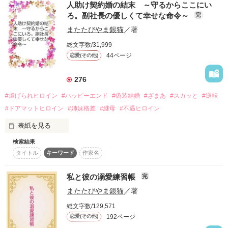
あの頃から少しも変わっていない。

人助け契約婚の結末 ～守るからここにい
しかし待っていたのはサシャバル伯爵家よりも幸せな生活。

君が誰よりも大切だ。

ろ。副社長の優しくて幸せな命令～
完
すぐに誤解は解けてナルティスナ邸で暮らしていく度にカトリ
愛してるよ、葵」

ーナは幸せを掴んで、サシャバル伯爵家は地獄に落ちてい
またたびやま銀猫
／著
く……！？

☆☆☆☆☆☆☆☆☆☆☆☆

総文字数/31,999
ずっと虐げられていた令嬢が幸せになるまでの物語。

44ページ
恋愛(その他)
看護師として働きながら、

幼い双子を育てている

シングルマザーの谷本葵は、

276
双子の父親、

作品を読む
#虐げられヒロイン
#ハッピーエンド
#偽装結婚
#ざまあ
#スカッと
#逆転
白河晃介との別れを

ずっと後悔していた。

#ドアマットヒロイン
#姉妹格差
#継母
#不遇ヒロイン
表紙を見る
無理やり選ばされた道だった

……だとしても。

検索結果
タイトル
キーワード
作家名
和未（なごみ）は虐待されて育った。

☆

２５歳になった今も奴隷同然だ。

「あなたを愛してると言いながら、

私と彼の溺愛練習帳
完
そんな彼女に結婚しろと父は言う。

彼を信じられなかった」

またたびやま銀猫
／著
相手は６５歳の好色な老人。

☆

総文字数/129,571
絶望している和未を、イケメンな青年が助けてくれるのだ
192ページ
恋愛(その他)
が……。

偶然の再会で、
