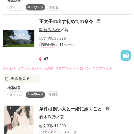
検索結果
タイトル
キーワード
作家名
嫁いだ先で奴隷のように働かされているイリス。 

夫が死んだ今も、義父のいいように扱われていた。

7月7日に完結。

王太子の出す初めての命令
完
そんな日々に救いを差し伸べるように彼女の胸に痣が浮かび上
岡智みみか
／著
がる。

総文字数/29,279
それはこの国の奇病「花蜜病」の紋章。

11ページ
恋愛(純愛)
作品を読む
必ずペアで発症するこの病。

47
最終的に死に至ってしまう「フローラ」と

フローラの特効薬になれる「アピス」。

#王太子
#ファンタジー
#純愛
#ドアマットヒロイン
#ドアマット
アピスのキスで病の進行を抑えることができるため

表紙を見る
国ではペアの結婚が義務付けられていた。

検索結果
もう過去に囚われる必要がないって、なんて自由なんだろう。
タイトル
キーワード
作家名
私はくるりと回って、スカート裾を翻す。それは午後の穏やか
しかしイリスを失うわけにいかない義親は

な風に吹かれ軽やかに舞い上がった
国の義務を放棄してイリスを閉じ込めて……

条件は飼い犬と一緒に嫁ぐこと
完
有木珠乃
／著
作品を読む
柔らかい日々に戸惑いながら恋をするお話です

総文字数/17,200
8ページ
ファンタジー