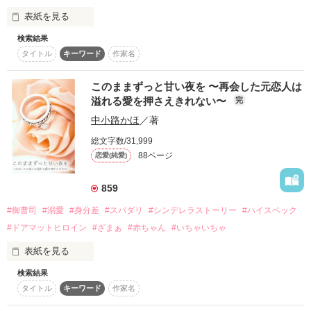
作品を読む
自分と子供たちを、

表紙を見る
溢れる愛で包み込む彼に、

葵が出した結論は…？

検索結果
ぐるぐるして、同じところを回るようでいて

タイトル
キーワード
作家名
螺旋階段のようにのぼっていく恋。

※ある事情から、

絶望の中で出会った人……。

その先に二人を待つのは……。

無理やり別れさせられたふたりが

このままずっと甘い夜を 〜再会した元恋人は
再び出会い、

その人に憧れるのに時間はかからなかった。

溢れる愛を押さえきれない〜
完
子供たちとともに

家族になっていく物語です！

中小路かほ
／著
やっと結ばれることができたというのに、

総文字数/31,999
運命は残酷だった。

追いかけて読んでくださった方、

88ページ
恋愛(純愛)
ありがとうございます。

完結しました。

859
作品を読む
読んでくださったみなさま

#御曹司
#溺愛
#身分差
#スパダリ
#シンデレラストーリー
#ハイスペック
　　☆   sadsukgc様　鮭ムニエル様　さとみっち様

ありがとうございます。

　　　　　　　レビューありがとうございます！

#ドアマットヒロイン
#ざまぁ
#赤ちゃん
#いちゃいちゃ
表紙を見る
　　　☆　８月18日　一部修正しました。

第２回comic Berry’sマンガシナリオ大賞にて

佳作をいただきました。

検索結果
――わたしは人生に諦めていた。

　　☆　書籍化にあたり大幅に加筆改稿しております。

ありがとうございます！！

タイトル
キーワード
作家名
　　　　サイト版とは内容がかなり異なりますのでご了承くだ
さいませ。
