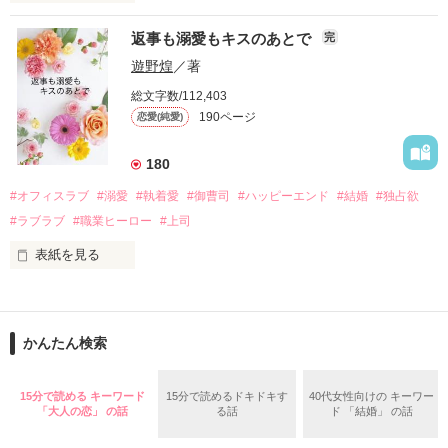
『責任をとる、結婚しよう』と真っ直ぐに告げてきた。

　おかしな噂を流されて前の職場でうまくいかなかった梅田美
戸惑う美桜とは裏腹に、好きという気持ちを隠すことなく

返事も溺愛もキスのあとで
完
桜は、海外で傷心旅行をしていたところ、日本人美青年と出会
甘やかしてくる。

い、酒の勢いもあり一夜限りの関係となる。

遊野煌
／著
　帰国後、美桜は新しい職場でワンナイトした美青年と再会。
そんなある日、哲平は美桜がストーカー被害に

総文字数/112,403
なんと彼の正体は、とある財閥御曹司にも関わらず、一族を離
遭っていることを知る。

190ページ
恋愛(純愛)
れて起業した新進気鋭の実業家、社内でも冷徹だと評判な社長
美桜を守るため、哲平は同居を提案してきて――。

――御影恭司その人だったのだ――！

　なぜか恭司から飼い猫の世話係を命じられた美桜は、猫の世
180
話を口実にしばしば呼び出された上、二人はいわゆる身体だけ
夏木美桜(なつきみお)

#オフィスラブ
#溺愛
#執着愛
#御曹司
#ハッピーエンド
#結婚
#独占欲
✕

#ラブラブ
#職業ヒーロー
#上司
鳴海哲平 (なるみてっぺい)

表紙を見る
作品を読む
止まっていたはずの二人の時間が、再び動き出す。

舞川雛子（26）は大手お菓子メーカー、三日月製菓コーポレー
再会から始まる、溺愛ラブ。

ションの企画戦略室で働いている。

また雛子には2年前から付き合いはじめ、半年前から同棲を始
2026.6.5～2026.7.25

かんたん検索
めた、同期で恋人の石垣守（26）がいるのだが、後輩の姫原由
羅（24）との浮気が発覚した上、いつのまにか元カノにされて
いた。

15分で読める キーワード
15分で読めるドキドキす
40代女性向けの キーワー
守と由羅から『便利屋雛子』と馬鹿にされ、一人こっそり泣い
「大人の恋」 の話
る話
ド 「結婚」 の話
＊以前、公開していた話の改稿版です＊

ていた雛子に、企画戦略室の上司である雪瀬鷹哉（29）が
『──俺と結婚してくれないか』といきなりプロポーズをしてき