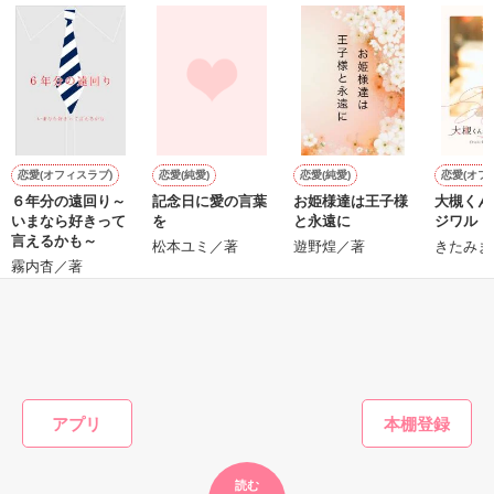
た上、同居まで提案してきて──？

鷹哉『宜しくな、俺の雛子』🦅

雛子『俺の……ひぃ、雛子？！！！』🐥

作品を読む
シゴデキで冷徹な上司が見せる素顔は、なぜか想像以上に甘く
て……🐥💓🦅

恋愛(オフィスラブ)
恋愛(純愛)
恋愛(純愛)
恋愛(オフ
６年分の遠回り～
記念日に愛の言葉
お姫様達は王子様
大槻くん
※表紙も作中使用の画像も全てフリー素材です。

いまなら好きって
を
と永遠に
ジワル
※執筆期間2026.6.3〜7.20完結です。　

言えるかも～
松本ユミ／著
遊野煌／著
きたみま
※他サイトさんにて恋愛トレンド1位でした〜良かったら読ん
霧内杳／著
で頂けると嬉しいです。
もっと見る
作品を読む
かんたん検索の条件を変える
アプリ
読む