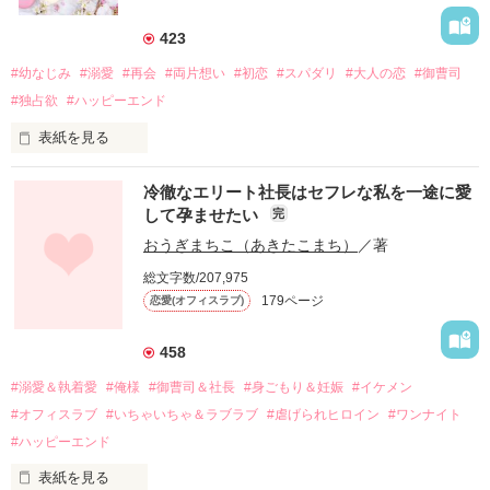
423
#幼なじみ
#溺愛
#再会
#両片想い
#初恋
#スパダリ
#大人の恋
#御曹司
#独占欲
#ハッピーエンド
表紙を見る
冷徹なエリート社長はセフレな私を一途に愛
して孕ませたい
完
幼なじみの哲平に淡い恋心を抱いていた美桜。

おうぎまちこ（あきたこまち）
／著
しかし、ある出来事をきっかけに二人の関係は壊れてしまう。

総文字数/207,975
関係修復もできないまま、美桜は両親の離婚によって

179ページ
恋愛(オフィスラブ)
引っ越すことになり、哲平とも離れ離れになった。

それから約十二年後。

458
過去の傷から、二度と会いたくないと思っていた哲平に

#溺愛＆執着愛
#俺様
#御曹司＆社長
#身ごもり＆妊娠
#イケメン
運命のような再会を果たす。

#オフィスラブ
#いちゃいちゃ＆ラブラブ
#虐げられヒロイン
#ワンナイト
そして、ひょんなことから

#ハッピーエンド
酔った勢いで一夜を共にしてしまった。

表紙を見る
さらに、美桜が初めてだと知った哲平は
