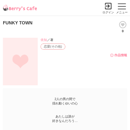
ログイン
メニュー
FUNKY TOWN
0
依知
／著
恋愛(その他)
作品情報
2人の男の間で
揺れ動くゆいの心
あたしは誰が
好きなんだろう…