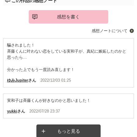
この作品の感想ノート
感想を書く
感想ノートについて
騙されました！
斉藤くんに叶わない恋をしている実和子が、真紀に嫉妬したのかと
思ったら…
分かった上でもう一度読み直します！
ゆみJupiter
さん
2022/12/03 01:25
実和子は斉藤くんが好きなのかと思いました！
yukki
さん
2022/07/28 23:37
もっと見る