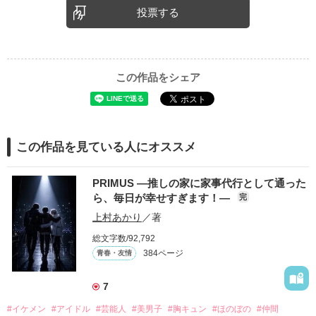
投票する
この作品をシェア
この作品を見ている人にオススメ
PRIMUS ―推しの家に家事代行として通った
ら、毎日が幸せすぎます！―
完
上村あかり
／著
総文字数/92,792
384ページ
青春・友情
7
#イケメン
#アイドル
#芸能人
#美男子
#胸キュン
#ほのぼの
#仲間