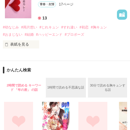
17ページ
青春・友情
｢なんであんたが生きてんのよ｣

作品を読む
『生きていてくれてありがとう』

13
#幼なじみ
#両片想い
#じれキュン
#すれ違い
#初恋
#胸キュン
｢あんたなんか産まなきゃ良かった｣

『産まれてきてくれてありがとう』

#おまじない
#結婚
#ハッピーエンド
#プロポーズ
表紙を見る
｢あんたさえ居なければ·····｣

『ねぇ、恋カレーって知ってる？』

『──が居てくれたから俺たちは·····』

──『ん？　恋カレー？』

かんたん検索
『うん。恋カレーを100回たべたら、好きな人が自分のこと好
きになっちゃうんだって』

両親から虐待を受け感情を知らない女の子と

2時間で読める キーワー
30分で読める胸キュンす
1時間で読める不思議な話
ド 「年の差」 の話
る話
これは好きなアイツに好きだよって言えない、臆病な私の初恋
その女の子に感情を教える極道達との物語。

と恋のおまじないの話。

泣き方も、笑い方も、助けの求め方も、何も知らなかった。

※表紙はフリー素材です。コンテスト用に既存作を改稿しまし
でもみんなが教えてくれた。
