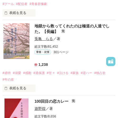
#クール
#配信者
#青春群像劇
表紙を見る
推しは画面の向こうにいるはずだったのに、仕事先で毎日会っ
地獄から救ってくれたのは極道の人達でし
ています。

た。【長編】
完
不器用でも努力を諦めない赤。

兎亀 らる
／著
無口で頼れる黒。

総文字数/81,452
天才肌で笑顔が眩しい白。

301ページ
青春・友情
三人の姿に勇気をもらい、「私も一歩踏み出してみたい」と思
えるようになった。

1,238
#虐待
#溺愛
#感動
#過保護
#甘々
#泣ける
#家族
#逆ハー
#独占欲
#年の差
　　　恋、友情、夢、そして成長。

　　　　笑って、ときどき泣ける。

表紙を見る
　　　　　　〜青春群像劇〜

100回目の恋カレー
完
｢全部あんたのせいよ｣

『──のせいじゃないよ』

遊野煌
／著
総文字数/8,656