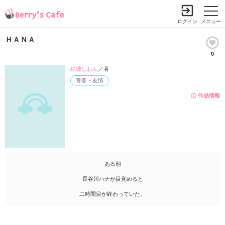
ログイン
メニュー
ＨＡＮＡ
0
結城しおん
／著
青春・友情
作品情報
ある朝
長谷川ハナが目覚めると
二時間目が終わっていた。