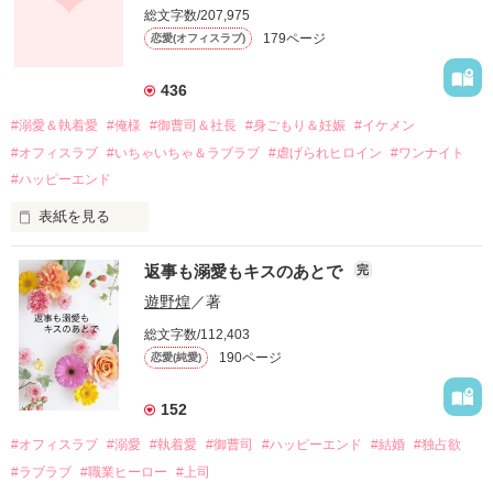
総文字数/207,975
関係修復もできないまま、美桜は両親の離婚によって

179ページ
恋愛(オフィスラブ)
引っ越すことになり、哲平とも離れ離れになった。

それから約十二年後。

436
過去の傷から、二度と会いたくないと思っていた哲平に

#溺愛＆執着愛
#俺様
#御曹司＆社長
#身ごもり＆妊娠
#イケメン
運命のような再会を果たす。

#オフィスラブ
#いちゃいちゃ＆ラブラブ
#虐げられヒロイン
#ワンナイト
そして、ひょんなことから

#ハッピーエンド
酔った勢いで一夜を共にしてしまった。

表紙を見る
さらに、美桜が初めてだと知った哲平は

『責任をとる、結婚しよう』と真っ直ぐに告げてきた。

　おかしな噂を流されて前の職場でうまくいかなかった梅田美
戸惑う美桜とは裏腹に、好きという気持ちを隠すことなく

返事も溺愛もキスのあとで
完
桜は、海外で傷心旅行をしていたところ、日本人美青年と出会
甘やかしてくる。

い、酒の勢いもあり一夜限りの関係となる。

遊野煌
／著
　帰国後、美桜は新しい職場でワンナイトした美青年と再会。
そんなある日、哲平は美桜がストーカー被害に

総文字数/112,403
なんと彼の正体は、とある財閥御曹司にも関わらず、一族を離
遭っていることを知る。

190ページ
恋愛(純愛)
れて起業した新進気鋭の実業家、社内でも冷徹だと評判な社長
美桜を守るため、哲平は同居を提案してきて――。

――御影恭司その人だったのだ――！

　なぜか恭司から飼い猫の世話係を命じられた美桜は、猫の世
152
話を口実にしばしば呼び出された上、二人はいわゆる身体だけ
夏木美桜(なつきみお)

#オフィスラブ
#溺愛
#執着愛
#御曹司
#ハッピーエンド
#結婚
#独占欲
✕

#ラブラブ
#職業ヒーロー
#上司
鳴海哲平 (なるみてっぺい)
