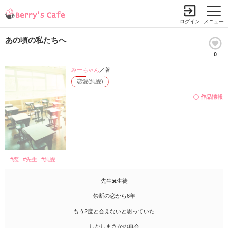
ログイン
メニュー
あの頃の私たちへ
0
みーちゃん
／著
恋愛(純愛)
作品情報
#恋
#先生
#純愛
先生✖️生徒
禁断の恋から6年
もう2度と会えないと思っていた
しかしまさかの再会