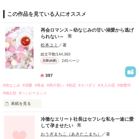
この作品を見ている人にオススメ
再会ロマンス～幼なじみの甘い溺愛から逃げ
られない～
完
松本ユミ
／著
総文字数/144,360
245ページ
恋愛(純愛)
397
#幼なじみ
#溺愛
#再会
#両片想い
#初恋
#スパダリ
#大人の恋
#御曹司
#独占欲
#ハッピーエンド
表紙を見る
冷徹なエリート社長はセフレな私を一途に愛
して孕ませたい
完
幼なじみの哲平に淡い恋心を抱いていた美桜。

おうぎまちこ（あきたこまち）
／著
しかし、ある出来事をきっかけに二人の関係は壊れてしまう。
