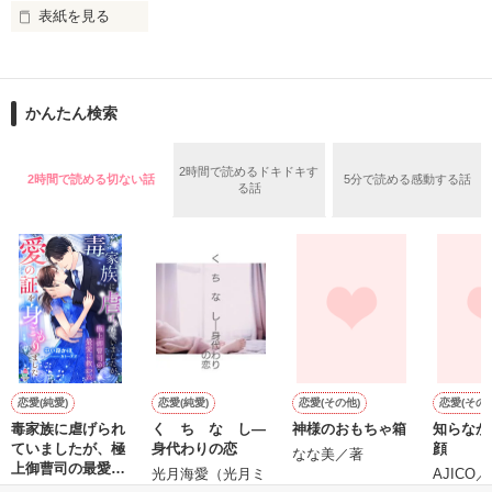
表紙を見る
作品を読む
止まっていたはずの二人の時間が、再び動き出す。

舞川雛子（26）は大手お菓子メーカー、三日月製菓コーポレー
再会から始まる、溺愛ラブ。

ションの企画戦略室で働いている。

また雛子には2年前から付き合いはじめ、半年前から同棲を始
2026.6.5～2026.7.25

かんたん検索
めた、同期で恋人の石垣守（26）がいるのだが、後輩の姫原由
羅（24）との浮気が発覚した上、いつのまにか元カノにされて
いた。

2時間で読めるドキドキす
2時間で読める切ない話
5分で読める感動する話
守と由羅から『便利屋雛子』と馬鹿にされ、一人こっそり泣い
る話
＊以前、公開していた話の改稿版です＊

ていた雛子に、企画戦略室の上司である雪瀬鷹哉（29）が
『──俺と結婚してくれないか』といきなりプロポーズをしてき
た上、同居まで提案してきて──？

鷹哉『宜しくな、俺の雛子』🦅

雛子『俺の……ひぃ、雛子？！！！』🐥

作品を読む
シゴデキで冷徹な上司が見せる素顔は、なぜか想像以上に甘く
て……🐥💓🦅

恋愛(純愛)
恋愛(純愛)
恋愛(その他)
恋愛(その他
毒家族に虐げられ
く ち な し―
神様のおもちゃ箱
知らなか
※表紙も作中使用の画像も全てフリー素材です。

ていましたが、極
身代わりの恋
顔
※執筆期間2026.6.3〜7.20完結です。　

なな美／著
上御曹司の最愛に
光月海愛（光月ミ
AJICO
※他サイトさんにて恋愛トレンド1位でした〜良かったら読ん
救われ愛の証を身