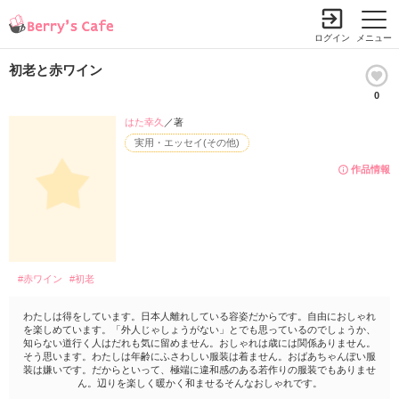
ログイン
メニュー
初老と赤ワイン
0
はた幸久
／著
実用・エッセイ(その他)
作品情報
#赤ワイン
#初老
わたしは得をしています。日本人離れしている容姿だからです。自由におしゃれ
を楽しめています。「外人じゃしょうがない」とでも思っているのでしょうか、
知らない道行く人はだれも気に留めません。おしゃれは歳には関係ありません。
そう思います。わたしは年齢にふさわしい服装は着ません。おばあちゃんぽい服
装は嫌いです。だからといって、極端に違和感のある若作りの服装でもありませ
ん。辺りを楽しく暖かく和ませるそんなおしゃれです。