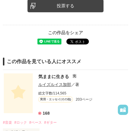
投票する
この作品をシェア
この作品を見ている人にオススメ
気ままに生きる
完
ルイズルイス加部
／著
総文字数/114,565
203ページ
実用・エッセイ(その他)
168
#音楽
#ロック
#ベース
#ギター