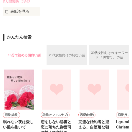
#人間関係
#会話
しかも「Berry's Cafe」限定で、

ご主人・おさるさんの感想や、

表紙を見る
お子さんの反応も聞けちゃうので、

大切なあの人に食べさせたい時の

コピーライターとして徹夜つづきの日々を過ごすかたわら、妻
参考にもぜひどうぞ！
へのメッセージを書きつづっていたブログが人気となり、 多く
かんたん検索
の女性読者の共感を呼んだことで『しあわせが、しあわせを、
みつけてきた。』で2004年に作家デビューした吉井春樹さん。

作品を読む
30代女性向けの キーワー
15分で読める面白い話
20代女性向けの切ない話
この作品は吉井さん直伝の、気持ちをもっと上手に伝える、こ
ド 「御曹司」 の話
とばの幸せな使い方ガイド。

「ありがとう」「すきです」「ごめんなさい」「だいじょう
ぶ」「よくできました」など、大切な誰かに感謝や好意、励ま
しのメッセージを伝える小さなテクニックについて解説すると
ともに、その言葉を用いることで自分自身を見つめるきっかけ
も促してくれる、「気持ちの伝え方」「自分らしさの磨き方」
恋愛(純愛)
恋愛(オフィスラブ)
恋愛(純愛)
恋愛(ラブ
作品を読む
眠れない夜は愛し
恋をしない秘書と
完璧な婚約者と迎
I grumbl
い雛を抱いて
恋に落ちた御曹司
える、自堕落な朝
Christm