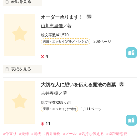
表紙を見る
オーダー承ります！
完
山川恵里佳
／著
どういうふうに生きるとかはあまり考えていなかったよ。

総文字数/41,570
208ページ
実用・エッセイ(グルメ・レシピ)
自分が楽しいこと、好きなことだけやってきたね。

4
この物語は自分の体験をもとに綴ったフィクションです。

表紙を見る
「オーダー承ります！」は、

大切な人に想いを伝える魔法の言葉
完
お昼のTV番組『ありがとッ！』（テレビ神奈川）

にて、山川恵里佳さんがオススメの料理を

吉井春樹
／著
紹介する人気コーナー。

総文字数/269,634
毎週番組への問い合わせが絶えないという、

作品を読む
1,111ページ
実用・エッセイ(その他)
この話題のレシピを山川さんが

「Berry's Cafe」で連載します！

11
身近な食材を使用したメニューには、

#仲直り
#夫婦
#同棲
#吉井春樹
#メール
#気持ち伝える
#遠距離恋愛
いつもの一品として気軽に取り入れられる

簡単便利なアイデアが満載。
