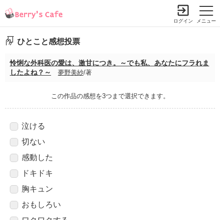
ログイン
メニュー
ひとこと感想投票
怜悧な外科医の愛は、激甘につき。～でも私、あなたにフラれま
したよね？～
夢野美紗
/著
この作品の感想を3つまで選択できます。
泣ける
切ない
感動した
ドキドキ
胸キュン
おもしろい