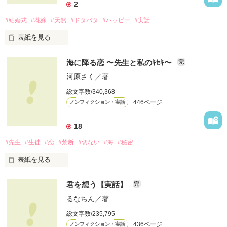
2
#結婚式
#花嫁
#天然
#ドタバタ
#ハッピー
#実話
表紙を見る
２０１２年６月２４日。晴れ。

海に降る恋 〜先生と私のｷｾｷ〜
完
河原さく
／著
総文字数/340,368
わたし達は、結婚式を挙げました。

446ページ
ノンフィクション・実話
将来を結び、愛を誓い、

18
甘い甘い、結婚式。

#先生
#生徒
#恋
#禁断
#切ない
#海
#秘密
……に、なるはずだった。

表紙を見る
実体験を基にした、

新郎カズミ　×　新婦おなつ

君を想う【実話】
完
他とはちょっと違う

先生との禁断の恋物語。

るなちん
／著
ドタバタ結婚式

総文字数/235,795
心から愛した人が、

436ページ
ノンフィクション・実話
手の届かない人だとしたら
