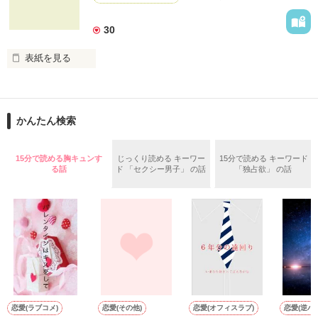
あなたならどうしますか？

※　自身の体験を元に再構成。

30
登場人物の名前などは仮名です。

切なくて、許されない恋を、

あなたは知っていますか？

**************

表紙を見る
2012.09.20　公開

私達が選んだ道を、

**************

どうか見届けて下さい。

◆ベリーズカフェメルマガ掲載されました。

この奇跡の軌跡、その全てを―…

かんたん検索
◆「甘い結婚」特集掲載されました。

堕ちるとこまで

◆レビューありがとうございます。

15分で読める胸キュンす
じっくり読める キーワー
15分で読める キーワード
（2008/9/20〜2009/4/12）

る話
ド 「セクシー男子」 の話
「独占欲」 の話
いいよ　様 / 和宮 樹　様

堕ちた私―

第４回日本ｹｰﾀｲ小説大賞

八谷 紬　様 / 夢雨　様

二次審査進出作品です。

沢山の応援、

その度に何度も

作品を読む
作品を読む
導いてくれたのは

恋愛(ラブコメ)
恋愛(その他)
恋愛(オフィスラブ)
恋愛(逆ハー