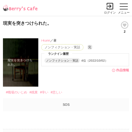
ログイン
メニュー
現実を突きつけられた。
2
i-kunn
／著
ノンフィクション・実話
完
ランクイン履歴
ノンフィクション・実話
4位（2022/10/02）
作品情報
#職場のいじめ
#残業
#辛い
#悲しい
SOS