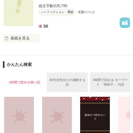
総文字数/235,795
心から愛した人が、

436ページ
ノンフィクション・実話
手の届かない人だとしたら

あなたならどうしますか？

※　自身の体験を元に再構成。

30
登場人物の名前などは仮名です。

切なくて、許されない恋を、

あなたは知っていますか？

**************

表紙を見る
2012.09.20　公開

私達が選んだ道を、

**************

どうか見届けて下さい。

◆ベリーズカフェメルマガ掲載されました。

この奇跡の軌跡、その全てを―…

かんたん検索
◆「甘い結婚」特集掲載されました。

堕ちるとこまで

◆レビューありがとうございます。

40代女性向けの感動する
3時間で読める キーワー
（2008/9/20〜2009/4/12）

3時間で読める怖い話
話
ド 「地味子」 の話
いいよ　様 / 和宮 樹　様

堕ちた私―

第４回日本ｹｰﾀｲ小説大賞

八谷 紬　様 / 夢雨　様

二次審査進出作品です。

沢山の応援、

その度に何度も

作品を読む
作品を読む