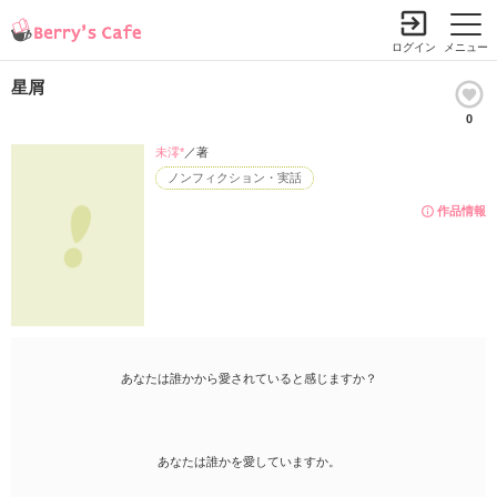
ログイン
メニュー
星屑
0
未澪*
／著
ノンフィクション・実話
作品情報
あなたは誰かから愛されていると感じますか？
あなたは誰かを愛していますか。