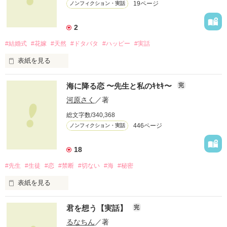
19ページ
ノンフィクション・実話
2
#結婚式
#花嫁
#天然
#ドタバタ
#ハッピー
#実話
表紙を見る
２０１２年６月２４日。晴れ。

海に降る恋 〜先生と私のｷｾｷ〜
完
河原さく
／著
総文字数/340,368
わたし達は、結婚式を挙げました。

446ページ
ノンフィクション・実話
将来を結び、愛を誓い、

18
甘い甘い、結婚式。

#先生
#生徒
#恋
#禁断
#切ない
#海
#秘密
……に、なるはずだった。

表紙を見る
実体験を基にした、

新郎カズミ　×　新婦おなつ

君を想う【実話】
完
他とはちょっと違う

先生との禁断の恋物語。

るなちん
／著
ドタバタ結婚式
