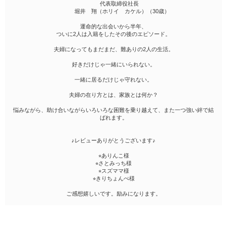
代表取締役社長
堀井 翔（ホリイ カケル）（30歳）
運命的な出会いから半年、
ついに2人は入籍をしたその後のエピソード。
夫婦になってもまだまだ、難ありの2人の生活。
好きだけじゃ一緒にいられない。
一緒に居るだけじゃ守れない。
夫婦の在り方とは、家族とは何か？
悩みながら、助け合いながらいろいろな困難を乗り越えて、また一つ強い絆で結
ばれます。
♪レビューありがとうございます♪
⭐︎ありんこ様
⭐︎さとみっち様
⭐︎スズママ様
⭐︎きりちょんぺ様
ご感想嬉しいです。励みになります。