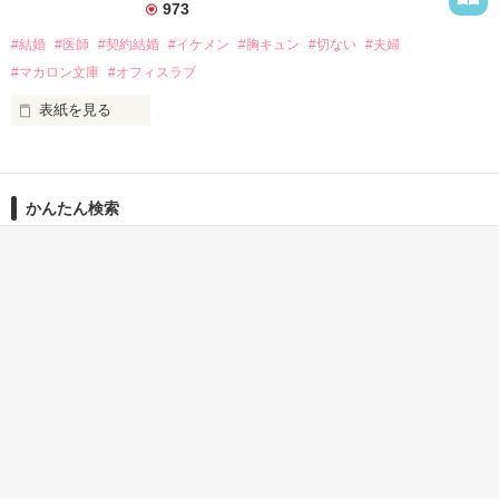
973
「お前とこの子を、俺に守らせてくれ」

（今度こそ彼を失ったら、私はまたあの朝と同じ思いをする）

#結婚
#医師
#契約結婚
#イケメン
#胸キュン
#切ない
#夫婦
仕事人間だったはずの彼が

愛しているのに踏み込めず、

#マカロン文庫
#オフィスラブ
まさかの溺愛宣言!?

『終わらせない』ために『始めない』ことを選ぼうとする杏
表紙を見る
香。

「俺と契約結婚しないか？」

「お前が信じるのは俺の言葉だけでいい」

「全部くれてやる。俺はお前のものだ。これから一生、永遠
作品を読む
かんたん検索
相沢凛（28）

に」

仕事熱心で平凡な管理栄養士

呪いを解く鍵はただひとり、愛した人の言葉だけ――。
じっくり読める キーワー
5分で読める キーワード
じっくり読める切ない話
風間悠（33）

ド 「大人の恋」 の話
「セクシー男子」 の話
女嫌いで有名な院内随一のイケメン医師

作品を読む
「あとで息が止まるくらいキスするから

そのつもりで」

「俺は凛と夫婦になった実感が

沸いていくのが嬉しいんだよ」
