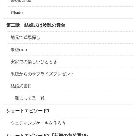
果穂のside
翔side
第二話 結婚式は波乱の舞台
地元で式場探し
果穂side
実家での楽しいひととき
果穂からのサプライズプレゼント
結婚式当日
一難去って又一難
ショートエピソード1
ウェディングケーキを作ろう
ショートエピソード2『新郎の衣装選び』