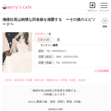
ログイン
メニュー
俺様社長は純情な田舎娘を溺愛する 〜その後のエピソ
ード〜
995
花咲夢叶
／著
恋愛(純愛)
完
ランクイン履歴
総合
7位（2023/01/17）
恋愛（総合）
38位（2023/11/26）
恋愛（長編）
7位（2023/01/16）
作品情報
#社長
#田舎娘
#溺愛
#身分差
#新婚生活
#同棲
#波乱
#結婚
「俺様社長は純情な田舎娘を溺愛する。」
の続編になります。
みかん農家の娘 堀井（間宮）果穂（25歳）
pertica cafe