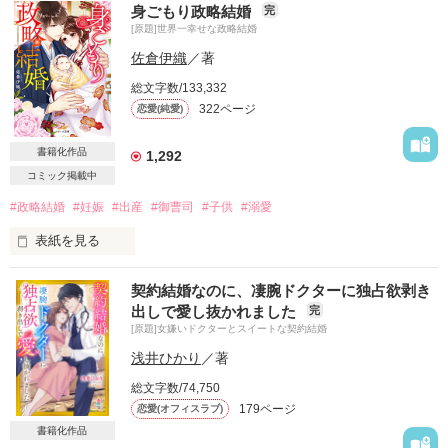
身ごもり政略結婚
完
あなたの愛も、あなたを愛する自分の心も信じている。

[原題]世界一幸せな政略結婚
――でも、私たちの未来だけはどうしても信じられない。

佐倉伊織
／著
総文字数/133,332
コンシェルジュの阿澄杏香（あすみきょうか）には、

322ページ
恋愛(純愛)
忘れられない苦い初夜がある。

自分に自信のない彼女を愛した橘深冬（たちばなみふゆ）は、

書籍化作品
1,292
十年前のクリスマスに恋人をベッドに残して姿を消した。

コミック掲載中
そうなって初めて知ったのは、

#政略結婚
#妊娠
#出産
#御曹司
#子供
#溺愛
彼が老舗旅館〝たちばな〟の御曹司だということ。

表紙を見る
そして十年後。

深冬は若きホテル王として再び杏香の前に姿を見せる。

契約結婚なのに、凄腕ドクターに独占欲剥き
潰れそうな和菓子店の看板娘の私が

出しで愛し抜かれました
完
大手洋菓子メーカーの御曹司から、突然のプロポーズ。

「お前の中では終わったかもしれないが、

[原題]女嫌いドクターとスイートな契約結婚
俺の中では終わることすらできていない。

「政略結婚だと思っていただければ」

浅井ひかり
／著
それに――終わらせたくない」

総文字数/74,750
愛はないと宣言されたも同然の結婚なのに

十年間、忘れられずに想い続けていたのは杏香だけではなかっ
179ページ
恋愛(オフィスラブ)
赤ちゃんを授かり、つわりで苦しむ私に

た。

どうしてこんなに優しくするの？

書籍化作品
誤解を解き、再びやり直そうとするふたりだが……。
