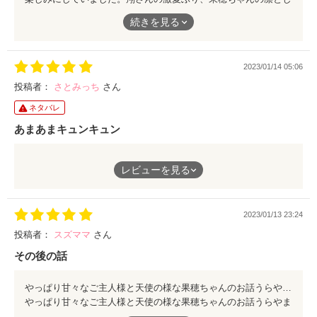
ての強さ、憧れます。
続きを見る
また、続編読みたいです。永遠に読んでいられます。
2023/01/14 05:06
投稿者：
さとみっち
さん
ネタバレ
あまあまキュンキュン
続編楽しく読ませて貰いました。翔の変わらぬ溺愛は読んでて幸
レビューを見る
せな気持ちになります。お薦めです。
2023/01/13 23:24
投稿者：
スズママ
さん
その後の話
やっぱり甘々なご主人様と天使の様な果穂ちゃんのお話うらやましく読んでました。
やっぱり甘々なご主人様と天使の様な果穂ちゃんのお話うらやま
しく読んでました。