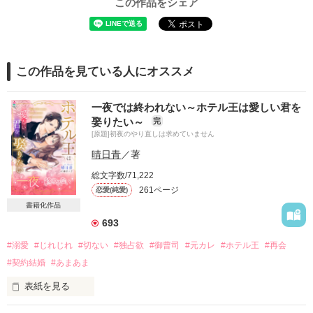
この作品をシェア
この作品を見ている人にオススメ
一夜では終われない～ホテル王は愛しい君を
娶りたい～
完
[原題]初夜のやり直しは求めていません
晴日青
／著
総文字数/71,222
261ページ
恋愛(純愛)
書籍化作品
693
#溺愛
#じれじれ
#切ない
#独占欲
#御曹司
#元カレ
#ホテル王
#再会
#契約結婚
#あまあま
表紙を見る
私はあなたを信じている。
