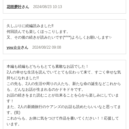
花咲夢叶
さん
2024/08/23 10:13
久しぶりに続編読みました‼️
何回読んでも楽しくほっこりします。
又、その後の続きが読みたいです(*^^*)よろしくお願いします✨
you☆☆
さん
2024/08/22 09:08
本編も続編もどちらもとても素敵なお話でした！
2人の幸せな生活を読んでいてとても伝わって来て、すごく幸せな気
持ちになれました!!
この先も、2人の生活や周りの人たち、新たな命の誕生などこれから
も、どんなお話が生まれるのかドキドキです。
お話の続きをまた読むことが出来ることを心から楽しみにしていま
す！
また、2人の新婚旅行のケアンズのお話も読めたらいいなと思ってま
す。(笑)
これからも、お体に気をつけて作品を書いてください！！応援して
います。